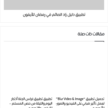
تطبيق دليل زاد الصائم في رمضان للآيفون
مقالات ذات صلة
تحميل ﺗﻄﺒﻴﻖ “Blur Video & Image”
تطبيق تطبيق غراس الجنة أذكار
لعمل تأثير ضبابي على الفيديو والصور-
اليوم والليلة من حصن المسلم –