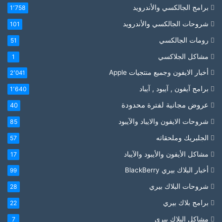
برامج الجالكسي والأندرويد
1٬758
شروحات الجالكسي والأندرويد
101
رومات الجالكسي
51
مشاكل الجلاكسي
1
أخبار الايفون وجميع منتجيات Apple
2٬041
برامج آيفون , آيبود , آيباد
1٬640
عروض مجانية لفترة محدودة
40
شروحات الايفون والايباد والآيبود
85
الجلبريك وملحقاته
57
مشاكل الأيفون والأيبود والآيباد
17
أخبار البلاك بيري BlackBerry
99
شروحات البلاك بيري
28
برامج بلاك بيري
22
مشاكل البلاك بيري
7