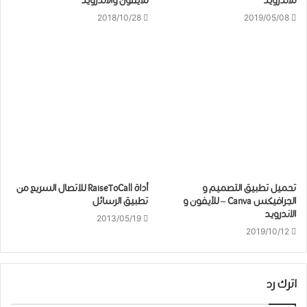
للأندرويد
للايفون والاندرويد
2018/10/28
2019/05/08
تحميل ﺗﻄﺒﻴﻖ ﺍﻟﺘﺼﻤﻴﻢ و
أداة RaiseToCall للاتصال السريع من
الجرافيكس Canva – للآيفون و
تطبيق الرسائل
الاندرويد
2013/05/19
2019/10/12
اترك رد