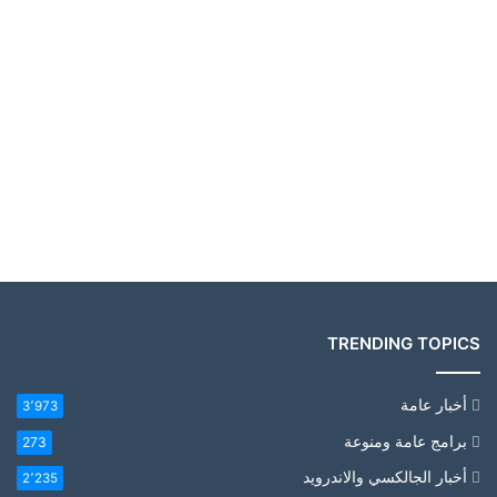
TRENDING TOPICS
أخبار عامة
3٬973
برامج عامة ومنوعة
273
أخبار الجالكسي والاندرويد
2٬235