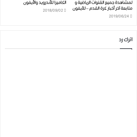
ﻟﻤﺸﺎﻫﺪﺓ ﺟﻤﻴﻊ ﺍﻟﻘﻨﻮﺍﺕ ﺍﻟﺮﻳﺎﺿﻴﺔ و
الكاميرا للأندرويد والأيفون
متابعة آخر أخبار كرة القدم – للآيفون
2018/09/02
2019/06/24
اترك رد