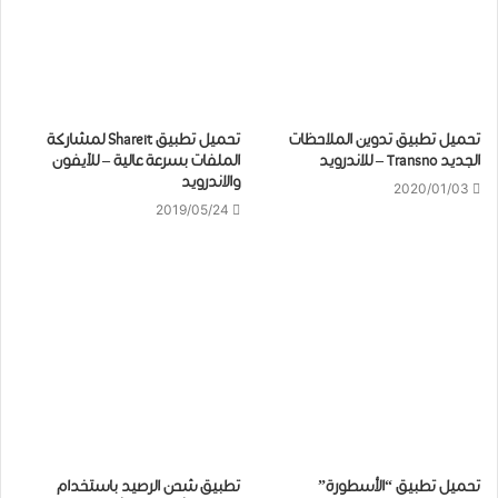
تحميل ﺗﻄﺒﻴﻖ ﺗﺪﻭﻳﻦ ﺍﻟﻤﻼﺣﻈﺎﺕ
تحميل تطبيق Shareit لمشاركة
ﺍﻟﺠﺪﻳﺪ Transno – للاندرويد
الملفات بسرعة عالية – للآيفون
والاندرويد
2020/01/03
2019/05/24
تحميل تطبيق “الأسطورة”
تطبيق شحن الرصيد باستخدام