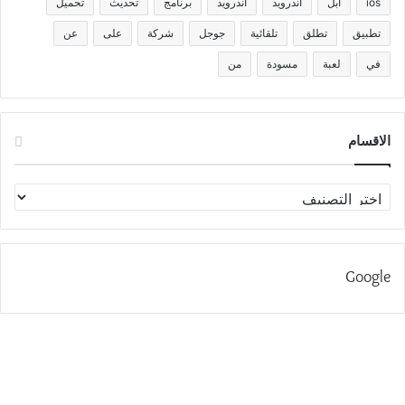
ios
آبل
أندرويد
اندرويد
برنامج
تحديث
تحميل
تطبيق
تطلق
تلقائية
جوجل
شركة
على
عن
في
لعبة
مسودة
من
الاقسام
الاقسام
Google