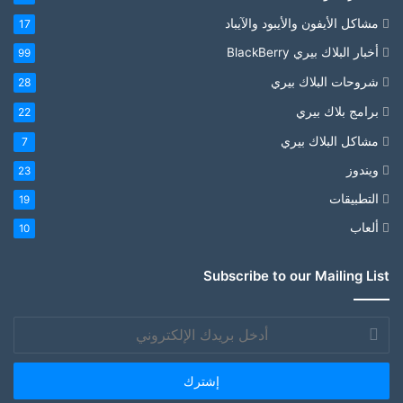
مشاكل الأيفون والأيبود والآيباد
17
أخبار البلاك بيري BlackBerry
99
شروحات البلاك بيري
28
برامج بلاك بيري
22
مشاكل البلاك بيري
7
ويندوز
23
التطبيقات
19
ألعاب
10
Subscribe to our Mailing List
أدخل
بريدك
الإلكتروني