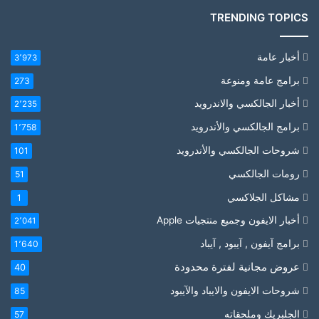
TRENDING TOPICS
أخبار عامة
3٬973
برامج عامة ومنوعة
273
أخبار الجالكسي والاندرويد
2٬235
برامج الجالكسي والأندرويد
1٬758
شروحات الجالكسي والأندرويد
101
رومات الجالكسي
51
مشاكل الجلاكسي
1
أخبار الايفون وجميع منتجيات Apple
2٬041
برامج آيفون , آيبود , آيباد
1٬640
عروض مجانية لفترة محدودة
40
شروحات الايفون والايباد والآيبود
85
الجلبريك وملحقاته
57