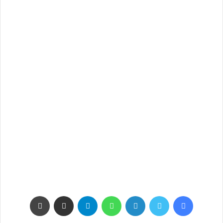
فيسبوك
تويتر
لينكدإن
واتساب
تيلقرام
مشاركة عبر البريد
طباعة