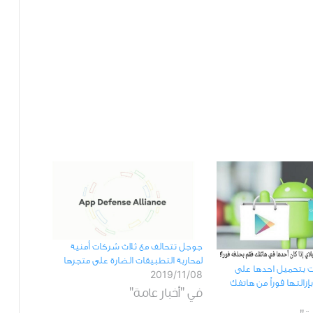
ﺟﻮﺟﻞ تتحالف مع ثلاث شركات أمنية
ﻟﻤﺤﺎﺭﺑﺔ ﺍﻟﺘﻄﺒﻴﻘﺎﺕ ﺍﻟﻀﺎﺭﺓ على ﻣﺘﺠﺮﻫﺎ
مت بتحميل احدها على
2019/11/08
زالتها فوراً من هاتفك
في "أخبار عامة"