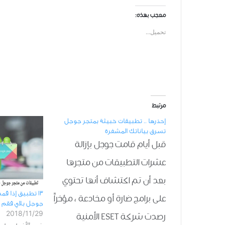
معجب بهذه:
تحميل...
مرتبط
إحذرها .. تطبيقات خبيثة بمتجر جوجل
تسرق بياناتك المشفرة
قبل أيام قامت جوجل بإزالة
عشرات التطبيقات من متجرها
بعد أن تم اكتشاف أنها تحتوي
13 تطبيق إذا ق
على برامج ضارة أو مخادعة ، مؤخراً
جوجل بلاي فقم بإ
2018/11/29
رصدت شركة ESET الأمنية