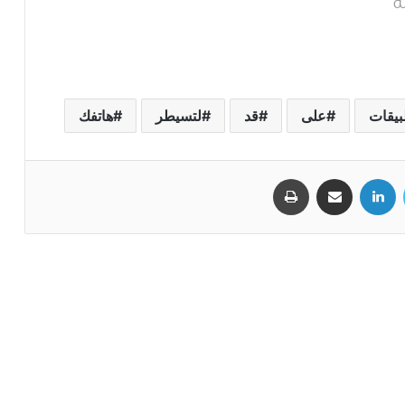
ة"
بيقات
على
قد
لتسيطر
هاتفك
تويتر
لينكدإن
مشاركة عبر البريد
طباعة