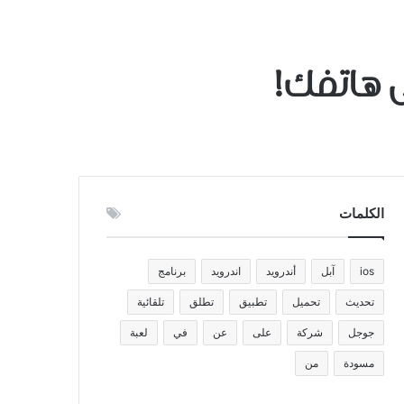
 هاتفك!
الكلمات
ios
آبل
أندرويد
اندرويد
برنامج
تحديث
تحميل
تطبيق
تطلق
تلقائية
جوجل
شركة
على
عن
في
لعبة
مسودة
من