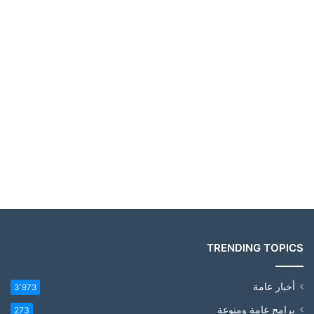
TRENDING TOPICS
أخبار عامة
3٬973
برامج عامة ومنوعة
273