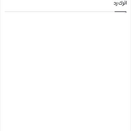
اترك رد