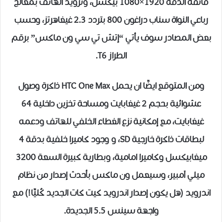
فائقة الدقة 1920×1080 بيكسل، وتزويد الهاتف بمعالج
رباعي النواة سناب دراغون 800 بتردد 2.3 غيغاهرتز، وحسب
بعض المصادر سوف يأتي “إتش تي سي ون ماكس” برقم
الطراز T6.
ومن المتوقع ايضًا ان يحمل HTC One Max ذاكرة وصول
عشوائية بحجم 2 غيغابايت ومساحة تخزين داخلية 64
غيغابايت، مع إمكانية نزع الغطاء الخلفي للهاتف ودعمه
لبطاقات ذاكرة خارجية SD، و وجود كاميرا خلفية بدقة 4
ميغابيكسل وكاميرا امامية، وبطارية كبيرة السعة 3200
ميلي آمبير، وسيعمل ون ماكس بأحدث إصدار من نظام
اندرويد (هل يكون إصدار اندرويد كيت كات الجديد كُليًا!) مع
واجهة سينس 5.5 الجديدة.