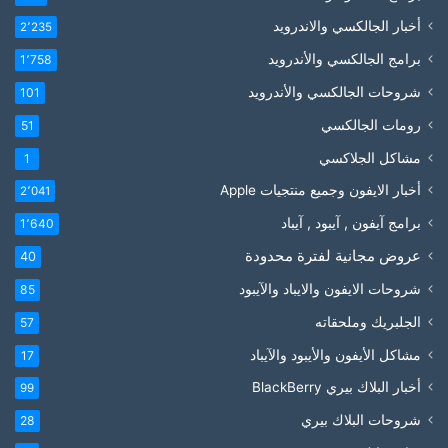
أخبار الجالكسي والاندرويد
2٬235
برامج الجالكسي والأندرويد
1٬758
شروحات الجالكسي والأندرويد
101
رومات الجالكسي
51
مشاكل الجلاكسي
1
أخبار الايفون وجميع منتجيات Apple
2٬041
برامج آيفون , آيبود , آيباد
1٬640
عروض مجانية لفترة محدودة
40
شروحات الايفون والايباد والآيبود
85
الجلبريك وملحقاته
57
مشاكل الأيفون والأيبود والآيباد
17
أخبار البلاك بيري BlackBerry
99
شروحات البلاك بيري
28