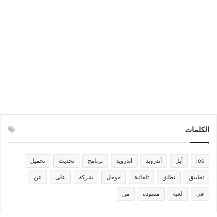
الكلمات
ios
آبل
أندرويد
اندرويد
برنامج
تحديث
تحميل
تطبيق
تطلق
تلقائية
جوجل
شركة
على
عن
في
لعبة
مسودة
من