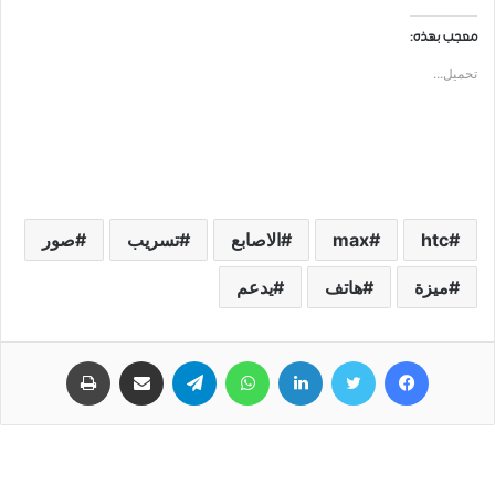
معجب بهذه:
تحميل...
htc
max
الاصابع
تسريب
صور
ميزة
هاتف
يدعم
فيسبوك
تويتر
لينكدإن
واتساب
تيلقرام
مشاركة عبر البريد
طباعة