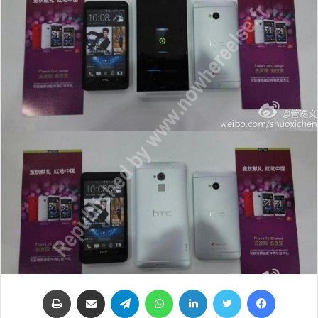
فيسبوك
تويتر
لينكدإن
واتساب
تيلقرام
مشاركة عبر البريد
طباعة