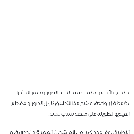
تطبيق infltr ﻫﻮ ﺗﻄﺒﻴﻖ مميز ﻟﺘﺤﺮﻳﺮ ﺍﻟﺼﻮﺭ ﻭ ﺗﻐﻴﻴﺮ ﺍﻟﻤﺆﺛﺮﺍﺕ
ﺑﻀﻐﻄﺔ ﺯﺭ ﻭﺍﺣﺪﺓ، و يتيح هذا التطبيق تنزيل الصور و مقاطع
الفيديو الطويلة على منصة سناب شات.
التطبيق يوفر عدد كبير من المرشحات المميزة و الحصرية، و