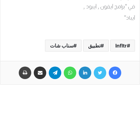
في "برامج آيفون , آيبود ,
آيباد"
Infltr
تطبيق
سناب شات
فيسبوك
تويتر
لينكدإن
واتساب
تيلقرام
مشاركة عبر البريد
طباعة