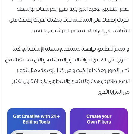
يعتبر التطبيق الوحيد الذي يتيح تغيير ﺍﻟﻤﺮﺷﺤﺎﺕ بواسطة
تحريك ﺇﺻﺒﻌﻚ ﻋﻠﻰ ﺍﻟﺸﺎﺷﺔ، حيث يمكنك تحريك إصبعك على
الشاشة في أي اتجاه ليستمر المرشح في التغيير.
و يتميز التطبيق بواجهة مستخدم سهلة الإستخدام، كما
يحتوي على 24 من أدوات التحرير المذهلة، و التي ستمكنك من
ﺗﺤﺮﻳﺮ ﺍﻟﺼﻮﺭ ﻭﻣﻘﺎﻃﻊ ﺍﻟﻔﻴﺪﻳﻮ ﻣﻦ ﺧﻼﻝ ﺇﺻﺒﻌﻚ، ﻣﺜﻞ ﺗﺪﻭﻳﺮ
ﺍﻟﺼﻮﺭ ﻭﺍﻟﻔﻴﺪﻳﻮﻫﺎﺕ ﻭﺍﻟﺘﺸﺒﻊ ﻭﺍﻟﺴﻄﻮﻉ، بالإضافة إلى الكثير
من المزايا الأخرى.