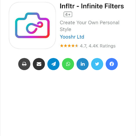
فيسبوك
تويتر
لينكدإن
واتساب
تيلقرام
مشاركة عبر البريد
طباعة