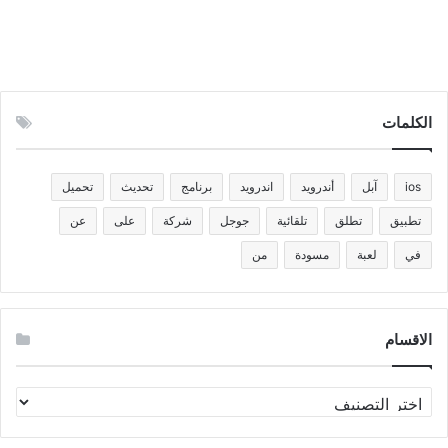
الكلمات
ios
آبل
أندرويد
اندرويد
برنامج
تحديث
تحميل
تطبيق
تطلق
تلقائية
جوجل
شركة
على
عن
في
لعبة
مسودة
من
الاقسام
الاقسام