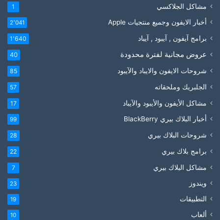
مشاكل الجلاكسي
1
أخبار الايفون وجميع منتجيات Apple
2٬041
برامج آيفون , آيبود , آيباد
1٬640
عروض مجانية لفترة محدودة
40
شروحات الايفون والايباد والآيبود
85
الجلبريك وملحقاته
57
مشاكل الأيفون والأيبود والآيباد
17
أخبار البلاك بيري BlackBerry
99
شروحات البلاك بيري
28
برامج بلاك بيري
22
مشاكل البلاك بيري
7
ويندوز
23
التطبيقات
19
ألعاب
10