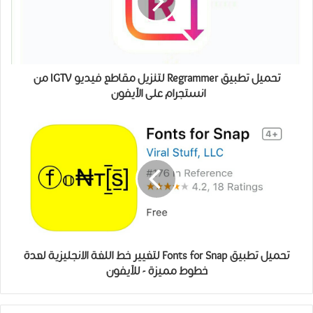
تحميل ﺗﻄﺒﻴﻖ Regrammer ﻟﺘﻨﺰﻳﻞ ﻣﻘﺎﻃﻊ ﻓﻴﺪﻳﻮ IGTV ﻣﻦ
ﺍﻧﺴﺘﺠﺮﺍﻡ ﻋﻠﻰ الآﻳﻔﻮﻥ ‏
تحميل ﺗﻄﺒﻴﻖ Fonts for Snap ﻟﺘﻐﻴﻴﺮ ﺧﻂ اللغة ﺍﻻﻧﺠﻠﻴﺰﻳﺔ ﻟﻌﺪﺓ
ﺧﻄﻮﻁ ﻣﻤﻴﺰﺓ - للآيفون