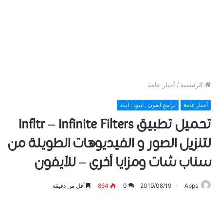
الرئيسية
/
أخبار عامة
أخبار عامة
برامج آيفون , آيبود , آيباد
تحميل ﺗﻄﺒﻴﻖ Infltr – Infinite Filters
ﻟﺘﻨﺰﻳﻞ الصور و الفيديوهات الطويلة من
سناب ﺷﺎﺕ ﻭﻣﺰﺍﻳﺎ ﺃﺧﺮﻯ – للآيفون
Apps
2019/08/19
0
864
أقل من دقيقة