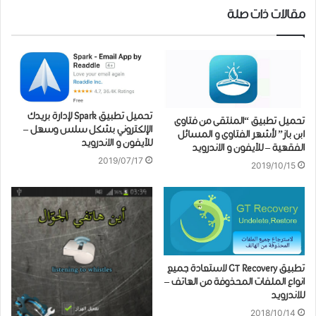
مقالات ذات صلة
تحميل ﺗﻄﺒﻴﻖ Spark لإدارة بريدك
تحميل ﺗﻄﺒﻴﻖ “ﺍﻟﻤﻨﺘﻘﻰ ﻣﻦ ﻓﺘﺎﻭﻯ
ﺍﻹﻟﻜﺘﺮﻭﻧﻲ ﺑﺸﻜﻞ ﺳﻠﺲ ﻭﺳﻬﻞ –
ﺍﺑﻦ ﺑﺎﺯ” لأﺷﻬﺮ الفتاوى و ﺍﻟﻤﺴﺎﺋﻞ
للآيفون و الاندرويد
ﺍﻟﻔﻘﻬﻴﺔ – للآيفون و الاندرويد
2019/07/17
2019/10/15
تطبيق GT Recovery لاستعادة جميع
انواع الملفات المحذوفة من الهاتف –
للاندرويد
2018/10/14