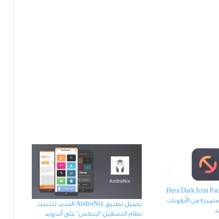
يل تطبيق Hera Dark Icon Pack
متميزة ﻣﻦ ﺍﻷﻳﻘﻮﻧﺎﺕ
تحميل تطبيق AndroNix الجديد ﻟﺘﺜﺒﻴﺖ
يد
نظام التشغيل “ﻟﻴﻨﻜﺲ” ﻋﻠﻰ ﺃﻧﺪﺭﻭﻳﺪ