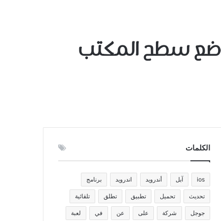
 على ﻻﻧﺸﺮ ﻟﻮﺿﻊ ﺳﻄﺢ ﺍﻟﻤﻜﺘﺐ
الكلمات
ios
آبل
أندرويد
اندرويد
برنامج
تحديث
تحميل
تطبيق
تطلق
تلقائية
جوجل
شركة
على
عن
في
لعبة