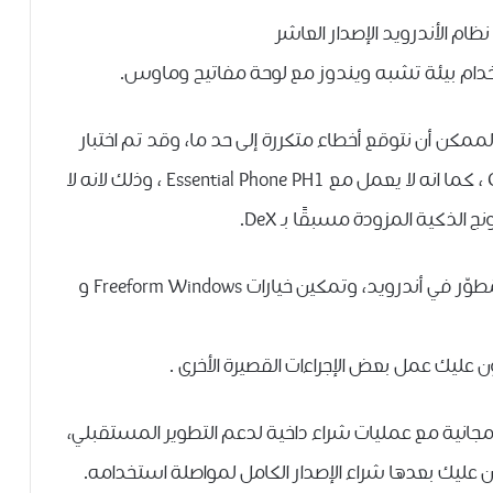
ﺨﺪﺍﻡ ﺑﻴﺌﺔ ﺗﺸﺒﻪ ﻭﻳﻨﺪﻭﺯ ﻣﻊ ﻟﻮﺣﺔ ﻣﻔﺎﺗﻴﺢ ﻭﻣﺎﻭﺱ.
ﺍﻟﻤﻤﻜﻦ ﺃﻥ ﻧﺘﻮﻗﻊ ﺃﺧﻄﺎﺀ ﻣﺘﻜﺮﺭﺓ ﺇﻟﻰ ﺣﺪ ﻣﺎ، وقد ﺗﻢ ﺍﺧﺘﺒﺎﺭ
ﺬﻛﻴﺔ ﺍﻟﻤﺰﻭﺩﺓ ﻣﺴﺒﻘًﺎ ﺑـ DeX.
ويتطلب تشغيل التطبيق ﺃﻥ ﻳﺘﻢ ﺗﻔﻌﻴﻞ ﺧﻴﺎﺭﺍﺕ ﺍﻟﻤُﻄﻮّﺭ ﻓﻲ ﺃﻧﺪﺭﻭﻳﺪ، ﻭﺗﻤﻜﻴﻦ ﺧﻴﺎﺭﺍﺕ Freeform Windows ﻭ
 عليك عمل بعض ﺍﻹﺟﺮﺍﺀﺍﺕ ﺍﻟﻘﺼﻴﺮﺓ ﺍﻷﺧﺮﻯ .
ﻣﺠﺎﻧﻴﺔ ﻣﻊ ﻋﻤﻠﻴﺎﺕ ﺷﺮﺍﺀ ﺩﺍﺧﻴﺔ ﻟﺪﻋﻢ ﺍﻟﺘﻄﻮﻳﺮ ﺍﻟﻤﺴﺘﻘﺒﻠﻲ،
ن ﻋﻠﻴﻚ بعدها ﺷﺮﺍﺀ ﺍﻹﺻﺪﺍﺭ ﺍﻟﻜﺎﻣﻞ ﻟﻤﻮﺍﺻﻠﺔ ﺍﺳﺘﺨﺪﺍﻣﻪ.