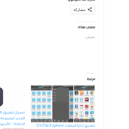
مشاركة
معجب بهذه:
تحميل...
مرتبط
تحم
الجديد لمجموعة 
ﺍﻟﺪﺍﻛﻨﺔ – للاندرو
تطبيق ادارة الملفات ES File Explorer