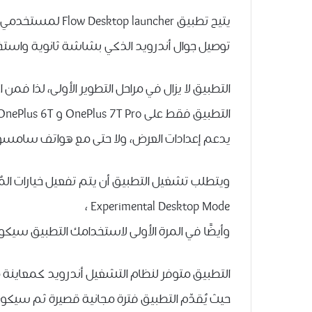
يتيح ﺗﻄﺒﻴﻖ Flow Desktop launcher لمستخدمي نظام الأندرويد الإصدار العاشر
ﺗﻮﺻﻴﻞ ﺟﻮﺍﻝ ﺃﻧﺪﺭﻭﻳﺪ ﺍﻟﺬﻛﻲ ﺑﺸﺎﺷﺔ ﺛﺎﻧﻮﻳﺔ ﻭﺍﺳﺘ
التطبيق ﻻ ﻳﺰﺍﻝ ﻓﻲ ﻣﺮﺍﺣﻞ ﺍﻟﺘﻄﻮﻳﺮ ﺍﻷﻭﻟﻰ، ﻟﺬﺍ فمن 
ﺍﻟﺘﻄﺒﻴﻖ ﻓﻘﻂ ﻋﻠﻰ OnePlus 7T Pro ﻭ OnePlus 6T ، كما انه ﻻ ﻳﻌﻤﻞ ﻣﻊ Essential Phone PH1 ، وذلك لانه ﻻ
ﻳﺪﻋﻢ ﺇﻋﺪﺍﺩﺍﺕ ﺍﻟﻌﺮﺽ، ﻭﻻ ﺣﺘﻰ ﻣﻊ ﻫﻮﺍﺗﻒ ﺳﺎﻣﺴﻮﻧﺞ ﺍﻟ
Experimental Desktop Mode ،
ﻭﺃﻳﻀًﺎ ﻓﻲ ﺍﻟﻤﺮﺓ ﺍﻷﻭﻟﻰ ﻻﺳﺘﺨﺪﺍﻣﻚ ﺍﻟﺘﻄﺒﻴﻖ سيكون
التطبيق متوفر ﻟﻨﻈﺎﻡ ﺍﻟﺘﺸﻐﻴﻞ ﺃﻧﺪﺭﻭﻳﺪ ﻛﻤﻌﺎﻳﻨﺔ 
حيث ﻳُﻘﺪّﻡ ﺍﻟﺘﻄﺒﻴﻖ ﻓﺘﺮﺓ ﻣﺠﺎﻧﻴﺔ ﻗﺼﻴﺮﺓ ثم سيكو