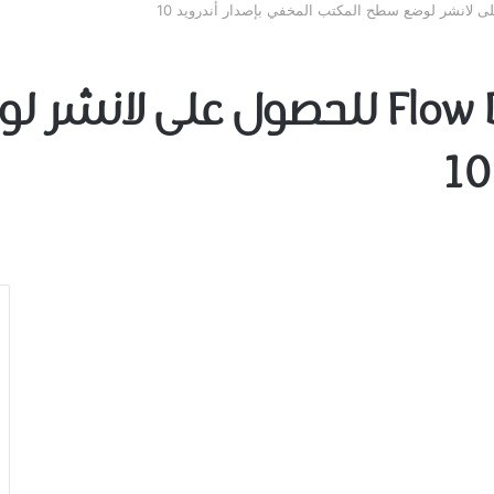
تحميل ﺗﻄﺒﻴﻖ Flow Desktop للحصول