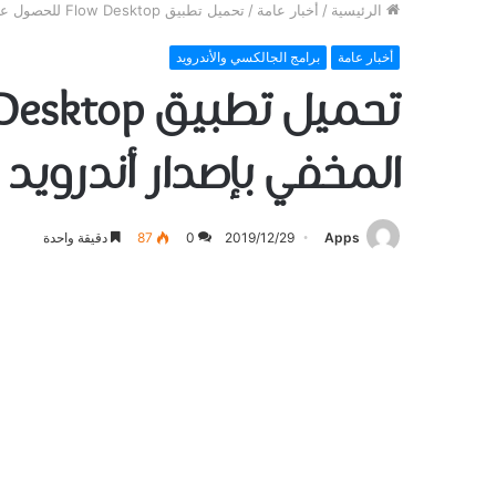
الرئيسية
/
أخبار عامة
/
تحميل ﺗﻄﺒﻴﻖ Flow Desktop للحصول على ﻻﻧﺸﺮ ﻟﻮﺿﻊ ﺳﻄﺢ ﺍﻟﻤﻜﺘﺐ ﺍﻟﻤﺨﻔﻲ ﺑﺈﺻﺪﺍﺭ ﺃﻧﺪﺭﻭﻳﺪ 10
أخبار عامة
برامج الجالكسي والأندرويد
ﺍﻟﻤﺨﻔﻲ ﺑﺈﺻﺪﺍﺭ ﺃﻧﺪﺭﻭﻳﺪ 10
Apps
2019/12/29
0
87
دقيقة واحدة