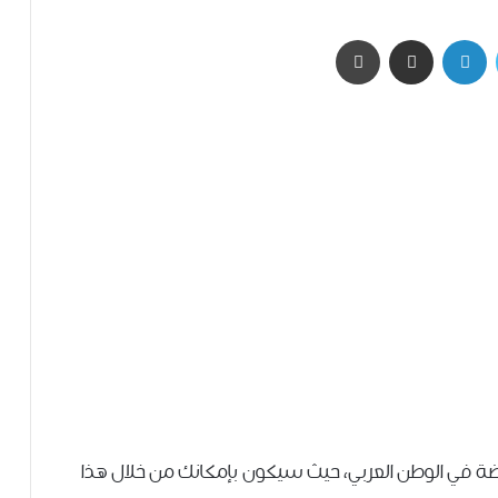
تويتر
لينكدإن
مشاركة عبر البريد
طباعة
ضة في الوطن العربي، حيث سيكون بإمكانك من ﺧﻼﻝ ﻫﺬﺍ