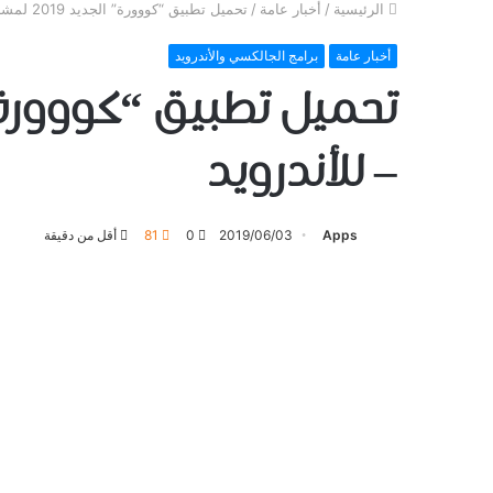
الرئيسية
/
أخبار عامة
/
تحميل ﺗﻄﺒﻴﻖ “ﻛﻮﻭﻭﺭﺓ” ﺍﻟﺠﺪﻳﺪ 2019 لمشاهدة أهم البطولات العالمية – للأندرويد
أخبار عامة
برامج الجالكسي والأندرويد
– للأندرويد
Apps
2019/06/03
0
81
أقل من دقيقة