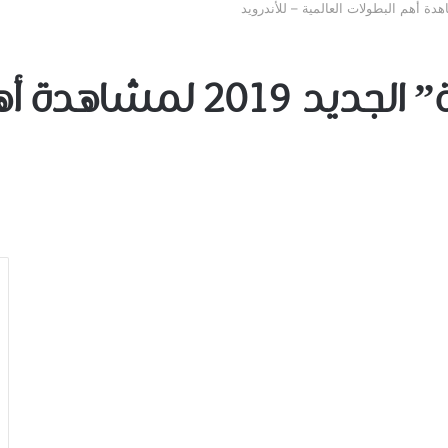
تحميل ﺗﻄﺒﻴﻖ “ﻛﻮﻭﻭﺭﺓ” ﺍﻟﺠ