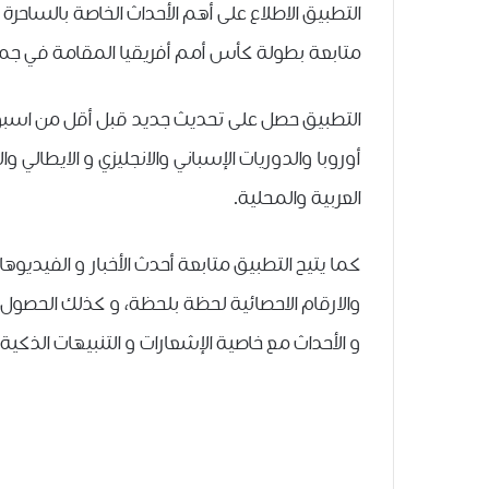
ﺍﻟﺘﻄﺒﻴﻖ ﺍﻻﻃﻼﻉ ﻋﻠﻰ ﺃﻫﻢ ﺍﻷﺣﺪﺍﺙ ﺍﻟﺨﺎﺻﺔ ﺑﺎﻟﺴﺎﺣﺮﺓ 
متابعة ﺑﻄﻮﻟﺔ ﻛﺄﺱ ﺃﻣﻢ ﺃﻓﺮﻳﻘﻴﺎ المقامة في جمهو
التطبيق حصل على تحديث جديد قبل أقل من اسبو
أوروبا والدوريات الإسباني والانجليزي و الايطالي 
العربية والمحلية.
كما يتيح التطبيق متابعة أحدث الأخبار و الفيديوه
والارقام الاحصائية لحظة بلحظة، و كذلك الحصول ع
و الأحداث مع خاصية الإشعارات و التنبيهات الذكية.