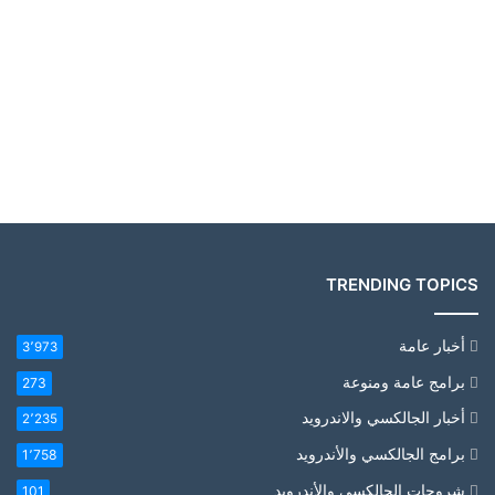
TRENDING TOPICS
أخبار عامة
3٬973
برامج عامة ومنوعة
273
أخبار الجالكسي والاندرويد
2٬235
برامج الجالكسي والأندرويد
1٬758
شروحات الجالكسي والأندرويد
101