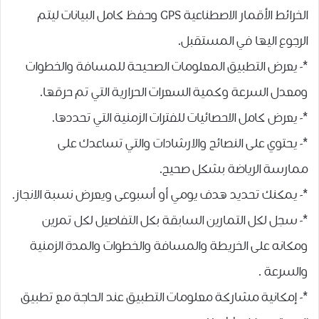
ﺍﻟﺨﺮﺍﺋﻂ ﺍﻷﻗﻤﺎﺭ ﺍﻻﺻﻄﻨﺎﻋﻴﺔ GPS ﻭﺣﻔﻆ ﻛﺎﻣﻞ ﺍﻟﺒﻴﺎﻧﺎﺕ ﻟﻴﺘﻢ
ﺍﻟﺮﺟﻮﻉ ﺍﻟﻴﻬﺎ ﻓﻲ ﺍﻟﻤﺴﺘﻘﺒﻞ.
*- ﻳﻌﺮﺽ ﺍﻟﺘﻄﺒﻴﻖ ﺍﻟﻤﻌﻠﻮﻣﺎﺕ ﺍﻟﺼﺤﻴﺤﺔ ﻟﻠﻤﺴﺎﻓﺔ ﻭﺍﻟﺨﻄﻮﺍﺕ
ﻭﻣﻌﺪﻝ ﺍﻟﺴﺮﻋﺔ ﻭﻛﻤﻴﺔ ﺍﻟﺴﻌﺮﺍﺕ ﺍﻟﺤﺮﺍﺭﻳﺔ ﺍﻟﺘﻲ ﺗﻢ ﺣﺮﻗﻬﺎ.
*- ﻳﻌﺮﺽ ﻛﺎﻣﻞ ﺍﻻﺣﺼﺎﺋﻴﺎﺕ ﻟﻠﻔﺘﺮﺍﺕ ﺍﻟﺰﻣﻨﻴﺔ ﺍﻟﺘﻲ ﺗﺤﺪﺩﻫﺎ.
*- ﻳﺤﺘﻮﻱ ﻋﻠﻰ ﺍﻟﻨﺼﺎﺋﺢ ﻭﺍﻻﺭﺷﺎﺩﺍﺕ ﻭﺍﻟﺘﻲ ﺗﺴﺎﻋﺪﻙ ﻋﻠﻰ
ﻣﻤﺎﺭﺳﺔ ﺍﻟﺮﻳﺎﺿﺔ ﺑﺸﻜﻞ ﺻﺤﻴﺢ.
*- ﻳﻤﻜﻨﻚ ﺗﺤﺪﻳﺪ ﻫﺪﻑ ﻳﻮﻣﻲ ﺃﻭ ﺃﺳﺒﻮﻋﻰ ﻭﻳﻌﺮﺽ ﻧﺴﺒﺔ ﺍﻻﻧﺠﺎﺯ.
*- ﺳﺠﻞ ﻟﻜﻞ ﺍﻟﺘﻤﺎﺭﻳﻦ ﺍﻟﺴﺎﺑﻘﺔ ﺑﻜﻞ ﺍﻟﺘﻔﺎﺻﻴﻞ ﻟﻜﻞ ﺗﻤﺮﻳﻦ
ﻭﻣﻜﺎﻧﻪ ﻋﻠﻰ ﺍﻟﺨﺮﻳﻄﺔ ﻭﺍﻟﻤﺴﺎﻓﺔ ﻭﺍﻟﺨﻄﻮﺍﺕ ﻭﺍﻟﻤﺪﺓ ﺍﻟﺰﻣﻨﻴﺔ
ﻭﺍﻟﺴﺮﻋﺔ .
*- ﺇﻣﻜﺎﻧﻴﺔ ﻣﺸﺎﺭﻛﺔ ﻣﻌﻠﻮﻣﺎﺕ ﺍﻟﺘﻄﺒﻴﻖ ﻋﻨﺪ ﺍﻟﺤﺎﺟﺔ ﻣﻊ ﺗﻄﺒﻴﻖ