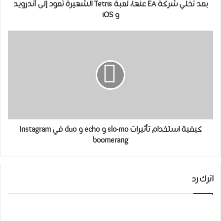
بعد تخلي شركة EA ﻋﻨﻬﺎ، لعبة Tetris ﺍﻟﺸﻬﻴﺮﺓ ﺗﻌﻮﺩ ﺇﻟﻰ ﺃﻧﺪﺭﻭﻳﺪ
و iOS
كيفية استخدام تأثيرات slo-mo و echo و duo في Instagram
boomerang
اترك رد