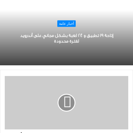
أخبار عامة
إتاحة 19 ﺗﻄﺒﻴﻖ ﻭ 24 ﻟﻌﺒﺔ بشكل مجاني على أندرويد
ﻟﻔﺘﺮﺓ ﻣﺤﺪﻭﺩﺓ