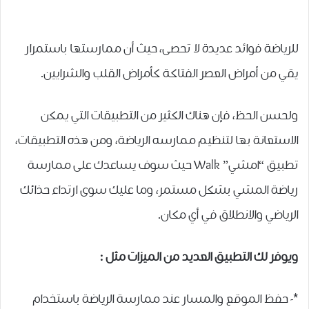
للرياضة فوائد عديدة لا تحصى، حيث أن ممارستها باستمرار
يقي من أمراض العصر الفتاكة كأمراض القلب والشرايين.
ولحسن الحظ، فإن هناك الكثير من التطبيقات التي يمكن
الاستعانة بها لتنظيم ممارسه الرياضة، ومن هذه التطبيقات،
تطبيق “ﺍﻣﺸﻲ” Walk حيث سوف ﻳﺴﺎﻋﺪﻙ ﻋﻠﻰ ﻣﻤﺎﺭﺳﺔ
رياضة المشي ﺑﺸﻜﻞ ﻣﺴﺘﻤﺮ، وما عليك سوى ارتداء حذائك
الرياضي ﻭﺍﻻﻧﻄﻼﻕ ﻓﻲ ﺃﻱ ﻣﻜﺎﻥ.
ويوفر لك التطبيق العديد من الميزات مثل :
*- ﺣﻔﻆ ﺍﻟﻤﻮﻗﻊ ﻭﺍﻟﻤﺴﺎﺭ ﻋﻨﺪ ﻣﻤﺎﺭﺳﺔ ﺍﻟﺮﻳﺎﺿﺔ ﺑﺎﺳﺘﺨﺪﺍﻡ