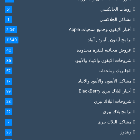
رومات الجالكسي
51
مشاكل الجلاكسي
1
أخبار الايفون وجميع منتجيات Apple
2٬041
برامج آيفون , آيبود , آيباد
1٬640
عروض مجانية لفترة محدودة
40
شروحات الايفون والايباد والآيبود
85
الجلبريك وملحقاته
57
مشاكل الأيفون والأيبود والآيباد
17
أخبار البلاك بيري BlackBerry
99
شروحات البلاك بيري
28
برامج بلاك بيري
22
مشاكل البلاك بيري
7
ويندوز
23