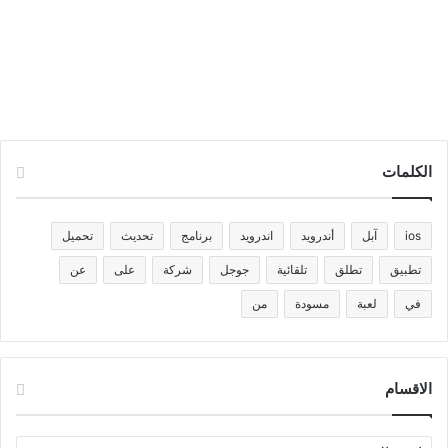
الكلمات
ios
آبل
أندرويد
اندرويد
برنامج
تحديث
تحميل
تطبيق
تطلق
تلقائية
جوجل
شركة
على
عن
في
لعبة
مسودة
من
الاقسام
الاقسام