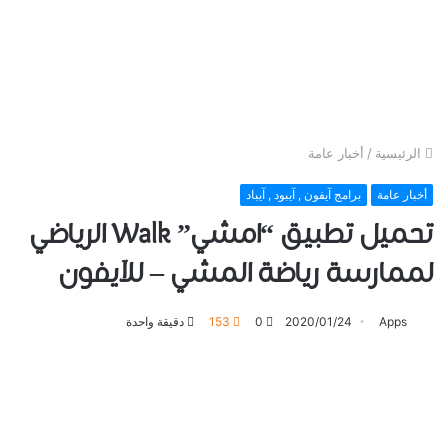
الرئيسية
/
أخبار عامة
أخبار عامة
برامج آيفون , آيبود , آيباد
تحميل ﺗﻄﺒﻴﻖ “ﺍﻣﺸﻲ” Walk ﺍﻟﺮﻳﺎﺿﻲ
لممارسة رياضة ﺍﻟﻤﺸﻲ – للآيفون
Apps
2020/01/24
0
153
دقيقة واحدة