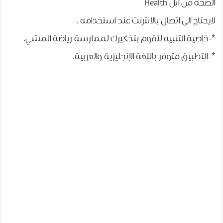
ﺍﻟﺼﺤﺔ ﻣﻦ ﺍﺑﻞ Health
ﻻﻳﺤﺘﺎﺝ ﺍﻟﻰ ﺍﺗﺼﺎﻝ ﺑﺎﻻﻧﺘﺮﻧﺖ ﻋﻨﺪ ﺍﺳﺘﺨﺪﺍﻣﻪ .
*- ﺧﺎﺻﻴﺔ ﺍﻟﺘﻨﺒﻴﻪ ﻟﺘﻘﻮﻡ ﺑﺘﺬﻛﻴﺮﻙ ﻟﻤﻤﺎﺭﺳﺔ ﺭﻳﺎﺿﺔ ﺍﻟﻤﺸﻲ.
*- ﺍﻟﺘﻄﺒﻴﻖ ﻣﺘﻮﻓﺮ ﺑﺎﻟﻠﻐﺔ ﺍﻹﻧﺠﻠﻴﺰﻳﺔ ﻭﺍﻟﻌﺮﺑﻴﺔ.