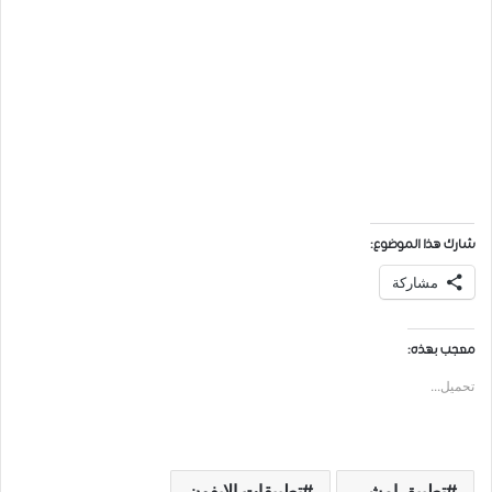
شارك هذا الموضوع:
مشاركة
معجب بهذه:
تحميل...
ﺗﻄﺒﻴﻖ ﺍﻣﺸﻲ
ﺗﻄﺒﻴﻘﺎﺕ ﺍﻻﻳﻔﻮﻥ