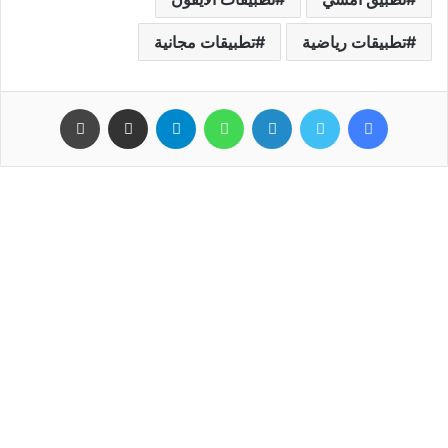
ﺗﻄﺒﻴﻘﺎﺕ ﺭﻳﺎﺿﻴﺔ
ﺗﻄﺒﻴﻘﺎﺕ ﻣﺠﺎﻧﻴﺔ
فيسبوك
تويتر
لينكدإن
واتساب
تيلقرام
مشاركة عبر البريد
طباعة