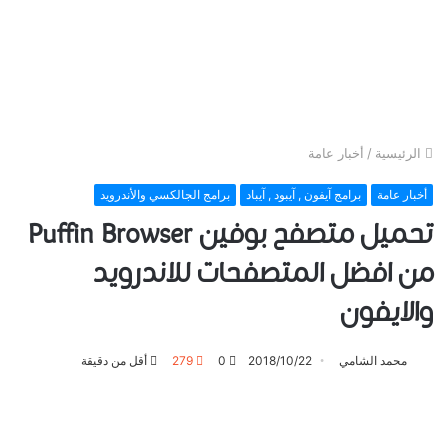
الرئيسية
/
أخبار عامة
أخبار عامة
برامج آيفون , آيبود , آيباد
برامج الجالكسي والأندرويد
تحميل متصفح بوفين Puffin Browser
من افضل المتصفحات للاندرويد
والايفون
محمد الشامي
2018/10/22
0
279
أقل من دقيقة