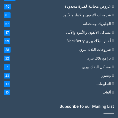
عروض مجانية لفترة محدودة
40
شروحات الايفون والايباد والآيبود
85
الجلبريك وملحقاته
57
مشاكل الأيفون والأيبود والآيباد
17
أخبار البلاك بيري BlackBerry
99
شروحات البلاك بيري
28
برامج بلاك بيري
22
مشاكل البلاك بيري
7
ويندوز
23
التطبيقات
19
ألعاب
10
Subscribe to our Mailing List