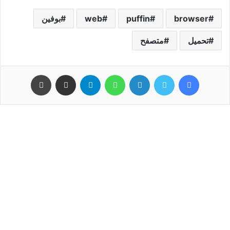
browser
puffin
web
بوفين
تحميل
متصفح
فيسبوك
تويتر
لينكدإن
واتساب
تيلقرام
مشاركة عبر البريد
طباعة