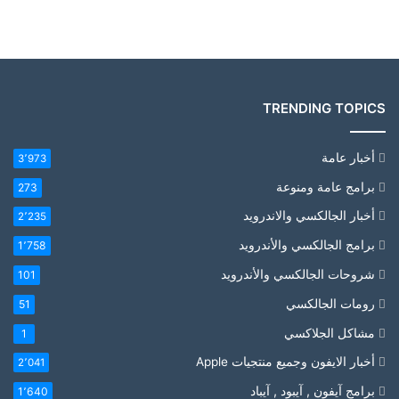
TRENDING TOPICS
أخبار عامة
3٬973
برامج عامة ومنوعة
273
أخبار الجالكسي والاندرويد
2٬235
برامج الجالكسي والأندرويد
1٬758
شروحات الجالكسي والأندرويد
101
رومات الجالكسي
51
مشاكل الجلاكسي
1
أخبار الايفون وجميع منتجيات Apple
2٬041
برامج آيفون , آيبود , آيباد
1٬640