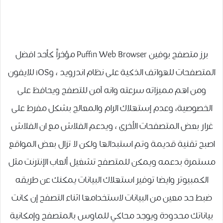
برز متصفح بوفين Puffin Web Browser مؤخراً كأحد افضل
المتصفحات للهواتف الذكية على نظام اندرويد ، وiOS للايفون
ومن اهم مميزاته سرعته وانه آمن للتصفح ويحافظ على
الخصوصية، وﻋﺪﻡ ﺇﺳﺘﻬﻼك ﺍﻟﺮﺍﻡ ﻭﺍﻟﻤﻌﺎﻟﺞ ﺑﺸﻜﻞ ﻣﻔﺮﻁ ﻋﻠﻰ
ﻏﺮﺍﺭ ﺑﻌﺾ ﺍﻟﻤﺘﺼﻔﺤﺎﺕ ﺍﻷﺧﺮﻯ ، ويدعم الفلاش مع ان الفلاش
اصبح تقنية قديمة وتم استبدالها ولكن لا تزال بعض المواقع
مستمرة بدعمه ويمكن للمتصفح تشغيل ألعاب الإنترنت مثل
الكمبيوتر وايضا توفير استهلاك البيانات يمكنك عن طريقه
ضبط حد معين من البيانات لاستخدامها اثناء التصفح إن كانت
بياناتك محدودة ويوجد محاكي للماوس بالمتصفح وإمكانية