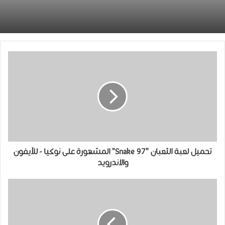
ﺗﺤﻤﻴﻞ ﻟﻌﺒﺔ ﺍﻟﺜﻌﺒﺎﻥ "Snake 97" ﺍﻟﻤﺸﻬﻮﺭﺓ ﻋﻠﻰ ﻧﻮﻛﻴﺎ ‏- للآﻳﻔﻮﻥ
والاندرويد