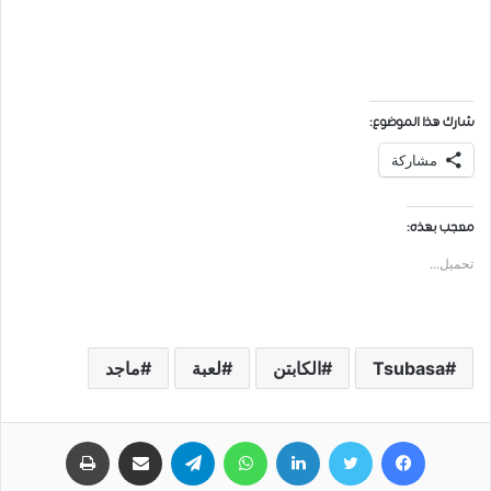
شارك هذا الموضوع:
مشاركة
معجب بهذه:
تحميل...
Tsubasa
ﺍﻟﻜﺎﺑﺘﻦ
لعبة
ﻣﺎﺟﺪ
فيسبوك
تويتر
لينكدإن
واتساب
تيلقرام
مشاركة عبر البريد
طباعة