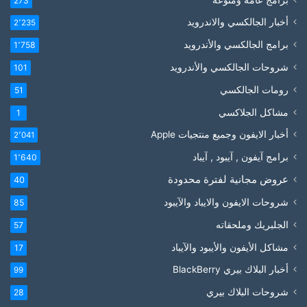
273
أخبار الجالكسي والاندرويد
2٬235
برامج الجالكسي والأندرويد
1٬758
شروحات الجالكسي والأندرويد
101
رومات الجالكسي
51
مشاكل الجلاكسي
1
أخبار الايفون وجميع منتجيات Apple
2٬041
برامج آيفون , آيبود , آيباد
1٬640
عروض مجانية لفترة محدودة
40
شروحات الايفون والايباد والآيبود
85
الجلبريك وملحقاته
57
مشاكل الأيفون والأيبود والآيباد
17
أخبار البلاك بيري BlackBerry
99
شروحات البلاك بيري
28