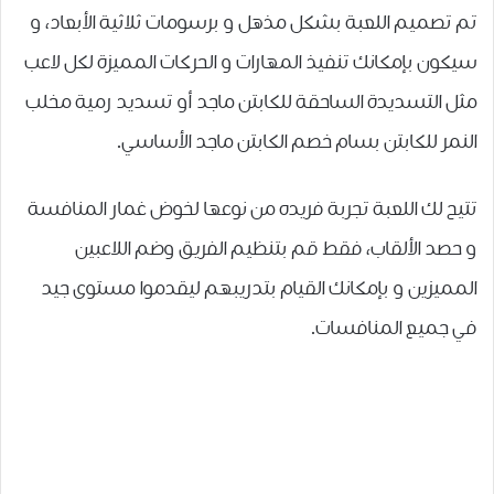
تم تصميم اللعبة بشكل مذهل و برسومات ثلاثية الأبعاد، و
سيكون بإمكانك ﺗﻨﻔﻴﺬ المهارات و الحركات المميزة لكل لاعب
مثل ﺍﻟﺘﺴﺪﻳﺪﺓ ﺍﻟﺴﺎﺣﻘﺔ ﻟﻠﻜﺎﺑﺘﻦ ﻣﺎﺟﺪ ﺃﻭ ﺗﺴﺪﻳﺪ ﺭﻣﻴﺔ ﻣﺨﻠﺐ
ﺍﻟﻨﻤﺮ ﻟﻠﻜﺎﺑﺘﻦ ﺑﺴﺎﻡ ﺧﺼﻢ ﺍﻟﻜﺎﺑﺘﻦ ﻣﺎﺟﺪ ﺍﻷﺳﺎﺳﻲ.
تتيح لك اللعبة تجربة فريده من نوعها لخوض غمار المنافسة
و حصد الألقاب، فقط قم بتنظيم الفريق وضم اللاعبين
المميزين و بإمكانك القيام بتدريبهم ليقدموا مستوى جيد
في جميع المنافسات.