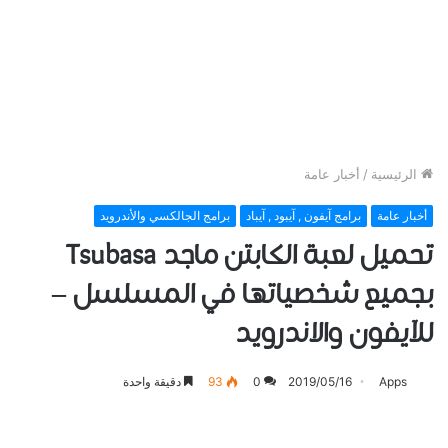
الرئيسية
/
أخبار عامة
أخبار عامة
برامج آيفون , آيبود , آيباد
برامج الجالكسي والأندرويد
تحميل لعبة ﺍﻟﻜﺎﺑﺘﻦ ﻣﺎﺟﺪ Tsubasa
بجميع شخصياتها في المسلسل –
للآيفون والاندرويد
Apps
2019/05/16
0
93
دقيقة واحدة