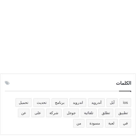
الكلمات
ios
آبل
أندرويد
اندرويد
برنامج
تحديث
تحميل
تطبيق
تطلق
تلقائية
جوجل
شركة
على
عن
في
لعبة
مسودة
من