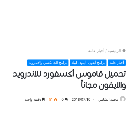
الرئيسية
/
أخبار عامة
أخبار عامة
برامج آيفون , آيبود , آيباد
برامج الجالكسي والأندرويد
تحميل قاموس أكسفورد للاندرويد
والايفون مجاناً
محمد الشامي
2018/07/10
0
51
دقيقة واحدة