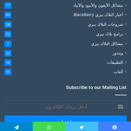
مشاكل الأيفون والأيبود والآيباد
17
أخبار البلاك بيري BlackBerry
99
شروحات البلاك بيري
28
برامج بلاك بيري
22
مشاكل البلاك بيري
7
ويندوز
23
التطبيقات
19
ألعاب
10
Subscribe to our Mailing List
أدخل
بريدك
الإلكتروني