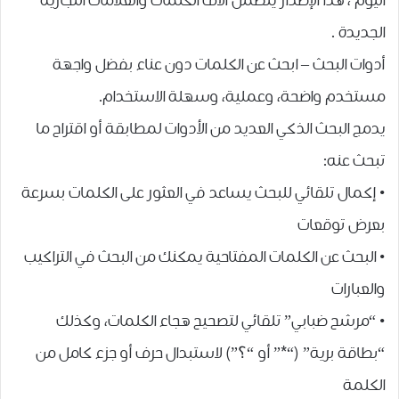
ﺍﻟﻴﻮﻡ ، ﻫﺬﺍ ﺍﻹﺻﺪﺍﺭ ﻳﺘﻀﻤﻦ ﺁﻻﻑ ﺍﻟﻜﻠﻤﺎﺕ ﻭﺍﻟﻌﻼﻣﺎﺕ ﺍﻟﺘﺠﺎﺭﻳﺔ
ﺍﻟﺠﺪﻳﺪﺓ .
أدوات البحث – ابحث عن الكلمات دون عناء بفضل واجهة
مستخدم واضحة، وعملية، وسهلة الاستخدام.
يدمج البحث الذكي العديد من الأدوات لمطابقة أو اقتراح ما
تبحث عنه:
• إكمال تلقائي للبحث يساعد في العثور على الكلمات بسرعة
بعرض توقعات
• البحث عن الكلمات المفتاحية يمكنك من البحث في التراكيب
والعبارات
• “مرشح ضبابي” تلقائي لتصحيح هجاء الكلمات، وكذلك
“بطاقة برية” (“*” أو “؟”) لاستبدال حرف أو جزء كامل من
الكلمة