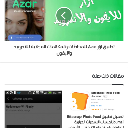
تطبيق ازار Azar للمحادثات والمكالمات المجانية للاندرويد
والايفون
مقالات ذات صلة
تحميل ﺗﻄﺒﻴﻖ Bitesnap: Photo Food
Journal ﻟﺤﺴﺎﺏ ﺍﻟﺴﻌﺮﺍﺕ ﺍﻟﺤﺮﺍﺭﻳﺔ
للطعام باستخدام الكاميرا – للآيفون