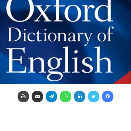
فيسبوك
تويتر
لينكدإن
واتساب
تيلقرام
مشاركة عبر البريد
طباعة