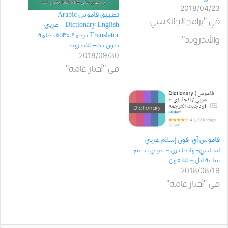
2018/04/23
تطبيق قاموس Arabic
في "برامج الجالكسي
Dictionary English – عربى
Translator ترجمة350الف كلمة
والأندرويد"
بدون نت- للاندرويد
2018/09/30
في "أخبار عامة"
قاموس آي-فون إسلام عربي
انجليزي- وانجليزي – عربي يدعم
ساعة ابل – للايفون
2018/08/19
في "أخبار عامة"