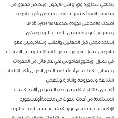
بنظامي الاندرويد واي او اس للايفون ،ويتضمن محتوى من
مطبعة جامعة أكسفورد، وبحث متقدم وأدوات لغوية
أصبحت علامة على الجودة تقدمها MobiSystems.
ويعتبر من ﺃﻗﻮى ﻗﻮﺍﻣﻴﺲ ﺍﻟﻠﻐﺔ ﺍﻹﻧﺠﻠﻴﺰﻳﺔ ﻭﻳﻤﻜﻦ
ﺇﺳﺘﺨﺪﺍﻣﻪﻣﻦ ﻗﺒﻞ ﺍﻟﻤﻬﻨﻴﻴﻦ ﻭﺍﻟﻄﻼﺏ ﻭﺍﻷﻛﺎﺩﻳﻤﻴﻴﻦ فهو
قاموس شامل وموثوق وعصري للغة الإنجليزية في العمل أو
في المنزل. ﻭﻳﺤﺘﻮﻱﺍﻟﻘﺎﻣﻮﺱ ﻋﻠﻲ ﻛﻢ ﻫﺎﺋﻞ ﻣﻦ ﺍﻟﻤﻔﺮﺩﺍﺕ
ﻭﺍﻟﻤﻌﺎﻧﻲ ، ﻛﻤﺎ ﻳﻘﺪﻡ ﺃﻳﻀﺎً ﺧﺎﺻﻴﺔ ﺍﻟﻨﻄﻖ ﺍﻟﺼﻮﺗﻲ ﻷﻛﺜﺮ ﺍﻟﻜﻠﻤﺎﺕ
ﺍﻟﺸﺎﺋﻌﺔ ﻭﺍﻟﻤﻌﺮﻭﻓﺔ ﻭﺍﻟﻨﺎﺩﺭﺓ ﻭﻳﺘﻀﻤﻦ
ﺃﻛﺜﺮ ﻣﻦ ، 75،000 ﻛﻠﻤﺔ ، ﻭﻳﻀﻢ ﺍﻟﻘﺎﻣﻮﺱ ﺁﻻﻑ ﺍﻟﻜﻠﻤﺎﺕ
ﺍﻟﻤﺴﺘﻤﺪﺓ ﻣﻦ ﺃﺣﺪﺙ ﺍﻟﺒﺤﻮﺙ ﻣﻦ ﻣﻨﻈﻤﺔﺃﻭﻛﺴﻔﻮﺭﺩ
ﺍﻹﻧﻜﻠﻴﺰﻳﺔ ، ﺣﻴﺚ ﻳﻘﺪﻡ ﺻﻮﺭﺓ ﻛﺎﻣﻠﺔ ﻭﺩﻗﻴﻘﺔ ﻟﻠﻐﺔ ﺍﻻﻧﺠﻠﻴﺰﻳﺔ