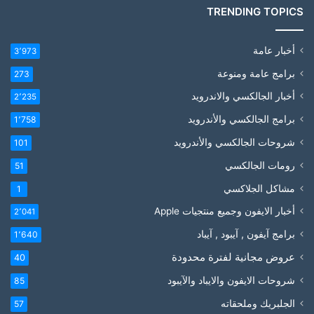
TRENDING TOPICS
أخبار عامة
3٬973
برامج عامة ومنوعة
273
أخبار الجالكسي والاندرويد
2٬235
برامج الجالكسي والأندرويد
1٬758
شروحات الجالكسي والأندرويد
101
رومات الجالكسي
51
مشاكل الجلاكسي
1
أخبار الايفون وجميع منتجيات Apple
2٬041
برامج آيفون , آيبود , آيباد
1٬640
عروض مجانية لفترة محدودة
40
شروحات الايفون والايباد والآيبود
85
الجلبريك وملحقاته
57