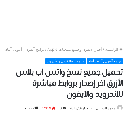
الرئيسية
/
أخبار الايفون وجميع منتجيات Apple
/
برامج آيفون , آيبود , آيباد
برامج آيفون , آيبود , آيباد
برامج الجالكسي والأندرويد
تحميل جميع نسخ واتس آب بلاس
الأزرق آخر إصدار بروابط مباشرة
للاندرويد والآيفون
محمد الشامي
2018/04/07
0
1٬319
2 دقائق