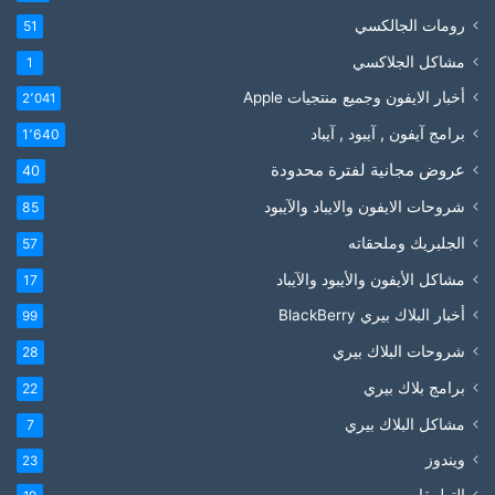
رومات الجالكسي
51
مشاكل الجلاكسي
1
أخبار الايفون وجميع منتجيات Apple
2٬041
برامج آيفون , آيبود , آيباد
1٬640
عروض مجانية لفترة محدودة
40
شروحات الايفون والايباد والآيبود
85
الجلبريك وملحقاته
57
مشاكل الأيفون والأيبود والآيباد
17
أخبار البلاك بيري BlackBerry
99
شروحات البلاك بيري
28
برامج بلاك بيري
22
مشاكل البلاك بيري
7
ويندوز
23