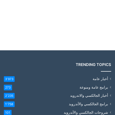
TRENDING TOPICS
أخبار عامة
3٬973
برامج عامة ومنوعة
273
أخبار الجالكسي والاندرويد
2٬235
برامج الجالكسي والأندرويد
1٬758
شروحات الجالكسي والأندرويد
101