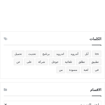
الكلمات
ios
آبل
أندرويد
اندرويد
برنامج
تحديث
تحميل
تطبيق
تطلق
تلقائية
جوجل
شركة
على
عن
في
لعبة
مسودة
من
الاقسام
الاقسام