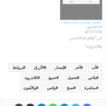
” تحديث ” واتس اب بلس نسخة
4.45 للاندرويد
2013/11/05
في "برامج الجالكسي
والأندرويد"
آب
آخر
إصدار
الأزرق
بروابط
بلاس
تحميل
جميع
للاندرويد
مباشرة
نسخ
واتس
والآيفون
فيسبوك
تويتر
لينكدإن
واتساب
تيلقرام
مشاركة عبر البريد
طباعة