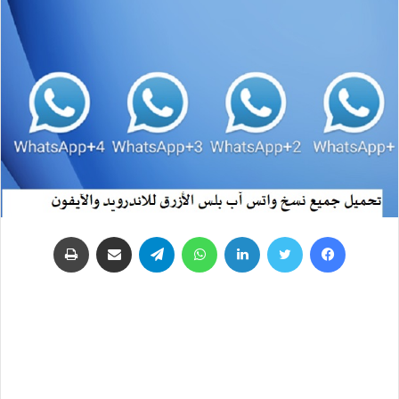
فيسبوك
تويتر
لينكدإن
واتساب
تيلقرام
مشاركة عبر البريد
طباعة