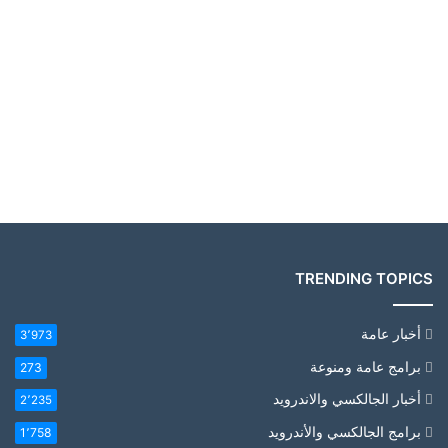
TRENDING TOPICS
أخبار عامة
3٬973
برامج عامة ومنوعة
273
أخبار الجالكسي والاندرويد
2٬235
برامج الجالكسي والأندرويد
1٬758