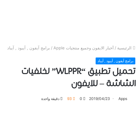
الرئيسية
/
أخبار الايفون وجميع منتجيات Apple
/
برامج آيفون , آيبود , آيباد
برامج آيفون , آيبود , آيباد
تحميل تطبيق “WLPPR” لخلفيات
الشاشة – للايفون
Apps
2019/04/23
0
93
دقيقة واحدة