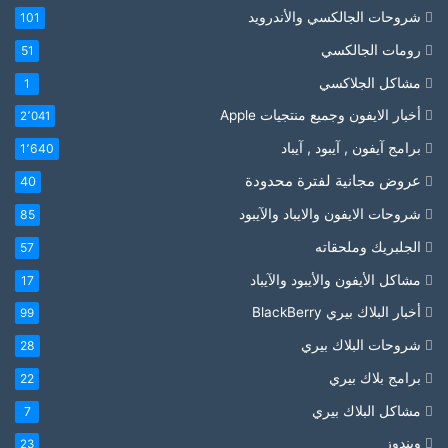
شروحات الجالكسي والأندرويد
101
رومات الجالكسي
51
مشاكل الجلاكسي
1
أخبار الايفون وجميع منتجيات Apple
2٬041
برامج آيفون , آيبود , آيباد
1٬640
عروض مجانية لفترة محدودة
40
شروحات الايفون والايباد والآيبود
85
الجلبريك وملحقاته
57
مشاكل الأيفون والأيبود والآيباد
17
أخبار البلاك بيري BlackBerry
99
شروحات البلاك بيري
28
برامج بلاك بيري
22
مشاكل البلاك بيري
7
ويندوز
23