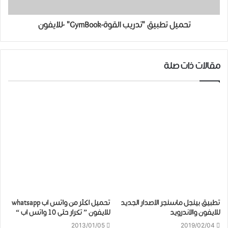
تحميل تطبيق "تدريب القوة-GymBook" -للايفون
مقالات ذات صلة
تطبيق بينجل ماسنجر الاصدار الجديد
تحميل اكثر من واتس اب whatsapp
للايفون والاندرويد
للايفون ” تكرار حتى 10 واتس اب “
2013/01/05
2019/02/04