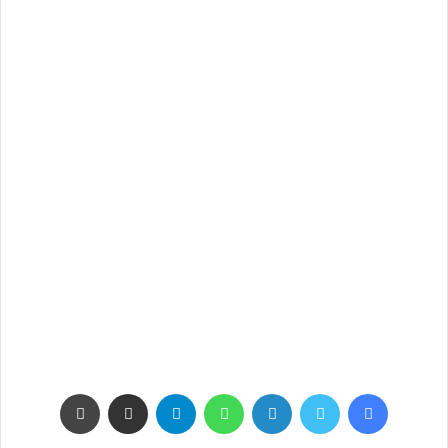
فيسبوك
تويتر
لينكدإن
واتساب
تيلقرام
مشاركة عبر البريد
طباعة