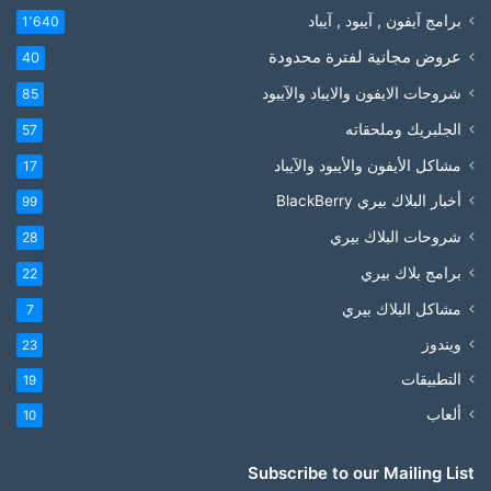
برامج آيفون , آيبود , آيباد
1٬640
عروض مجانية لفترة محدودة
40
شروحات الايفون والايباد والآيبود
85
الجلبريك وملحقاته
57
مشاكل الأيفون والأيبود والآيباد
17
أخبار البلاك بيري BlackBerry
99
شروحات البلاك بيري
28
برامج بلاك بيري
22
مشاكل البلاك بيري
7
ويندوز
23
التطبيقات
19
ألعاب
10
Subscribe to our Mailing List