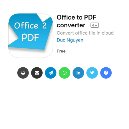
فيسبوك
تويتر
لينكدإن
واتساب
تيلقرام
مشاركة عبر البريد
طباعة