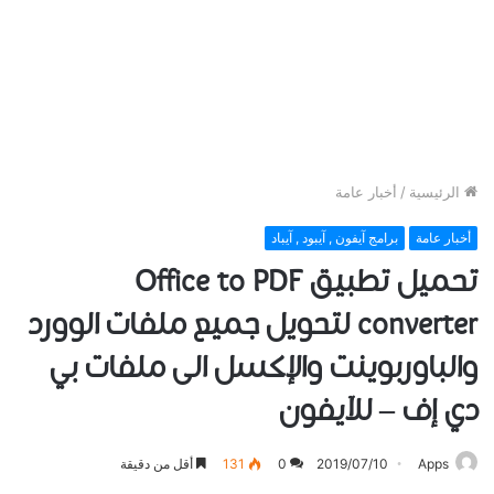
الرئيسية
/
أخبار عامة
أخبار عامة
برامج آيفون , آيبود , آيباد
تحميل تطبيق Office to PDF
converter ﻟﺘﺤﻮﻳﻞ جميع ﻣﻠﻔﺎﺕ ﺍﻟﻮﻭﺭﺩ
ﻭﺍﻟﺒﺎﻭﺭﺑﻮﻳﻨﺖ ﻭﺍلإﻛﺴﻞ ﺍﻟﻰ ملفات ﺑﻲ
ﺩﻱ إف – للآيفون
Apps
2019/07/10
0
131
أقل من دقيقة