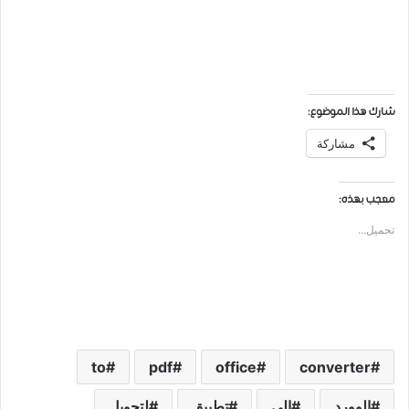
شارك هذا الموضوع:
مشاركة
معجب بهذه:
تحميل...
to
pdf
office
converter
ﺍﻟﻮﻭﺭﺩ
الى
تطبيق
لتحويل