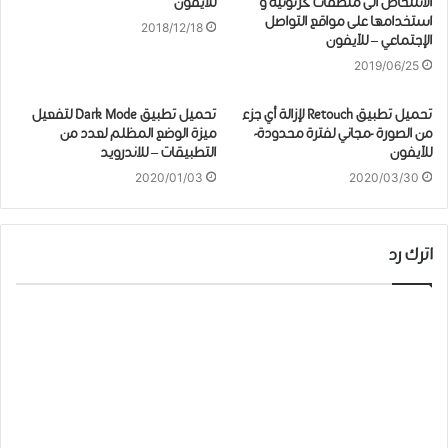
الأشخاص الى ملصقات كرتونية و
للايفون
استخدامها على مواقع التواصل
2018/12/18
الإجتماعي – للآيفون
2019/06/25
تحميل ﺗﻄﺒﻴﻖ Retouch ﻹﺯﺍﻟﺔ ﺃﻱ ﺟﺰﺀ
تحميل ﺗﻄﺒﻴﻖ Dark Mode لتفعيل
ﻣﻦ ﺍﻟﺼﻮﺭﺓ -مجاني لفترة محدودة-
ميزة الوضع المظلم لعدد من
للآيفون
التطبيقات – للاندرويد
2020/01/03
2020/03/30
اترك رد