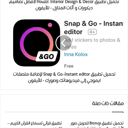
تحميل تطبيق Houzz: Interior Design & Decor لافضل تصاميم
ديكورات و أثاث المنازل - للآيفون
تحميل تطبيق Snap & Go–Instant editor لإﺿﺎﻓﺔ ﻣﻠﺼﻘﺎﺕ
ﺍﻳﻤﻮﺟﻲ ﺇﻟﻰ ﻓﻴﺪﻳﻮﻫﺎﺗﻚ ﻭﺻﻮﺭﻙ - للآيفون
مقالات ذات صلة
تحميل تطبيق Bitmoji لتحويل صور
تطبيق قرآني لسماع القرآن الكريم –