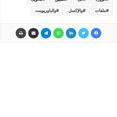
ملفات
ﻭﺍلإﻛﺴﻞ
ﻭﺍﻟﺒﺎﻭﺭﺑﻮﻳﻨﺖ
فيسبوك
تويتر
لينكدإن
واتساب
تيلقرام
مشاركة عبر البريد
طباعة