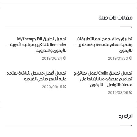
مقالات ذات صلة
تطبيق Alloy لجمع اهم التطبيقات
تحميل ﺗﻄﺒﻴﻖ MyTherapy Pill
وتنفيذ مهام متعددة بضغطة زر –
Reminder للتذكير بمواعيد الأدوية –
للايفون
للآيفون والاندرويد
2019/06/24
2019/01/30
تحميل ﺗﻄﺒﻴﻖ Crello لعمل بطائق و
تحميل أفضل مسجل شاشة يعتمد
تصاميم عيدية و مشاركتها على
عليه أشهر صانعي الفيديو
منصات التواصل – للآيفون
2020/09/15
2019/08/09
اترك رد