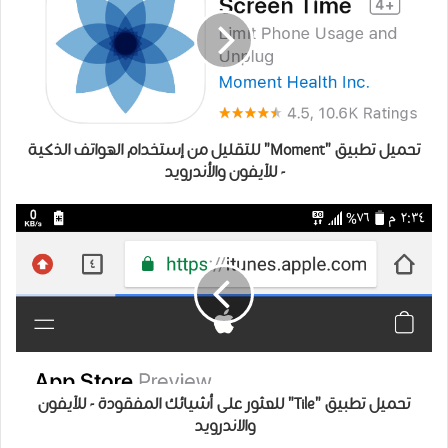
تحميل ﺗﻄﺒﻴﻖ "Moment" للتقليل من إستخدام الهواتف الذكية
- للآيفون والأندرويد
تحميل ﺗﻄﺒﻴﻖ "Tile" للعثور على أشيائك المفقودة - للآيفون
والاندرويد