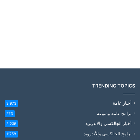
TRENDING TOPICS
أخبار عامة
3٬973
برامج عامة ومنوعة
273
أخبار الجالكسي والاندرويد
2٬235
برامج الجالكسي والأندرويد
1٬758