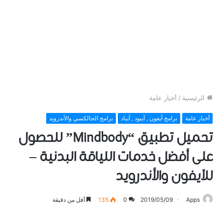
الرئيسية
/
أخبار عامة
أخبار عامة
برامج آيفون , آيبود , آيباد
برامج الجالكسي والأندرويد
تحميل تطبيق “Mindbody” للحصول
على أفضل خدمات اللياقة البدنية –
للآيفون والأندرويد
Apps
2019/05/09
0
135
أقل من دقيقة