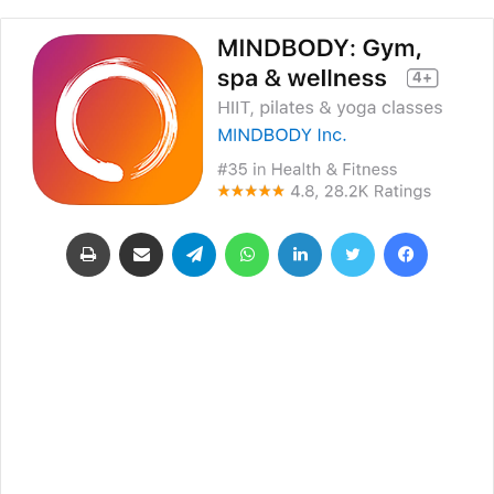
فيسبوك
تويتر
لينكدإن
واتساب
تيلقرام
مشاركة عبر البريد
طباعة