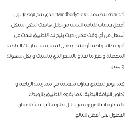
أحد هذه التطبيقات هو “Mindbody” الذي يتيح ﺍﻟﻮﺻﻮﻝ ﺇﻟﻰ
ﺃﻓﻀﻞ ﺧﺪﻣﺎﺕ ﺍﻟﻠﻴﺎﻗﺔ ﺍﻟﺒﺪﻧﻴﺔ ﻣﻦ ﺧﻼﻝ ﻫﺎﺗﻔﻚ الذكي ﺑﺸﻜﻞ
ﺃﺳﻬﻞ ﻣﻦ ﺃﻱ ﻭﻗﺖ ﻣﻀﻰ، حيث يتيح لك التطبيق البحث عن
أقرب صالة رياضية أو منتجع صحي لممارسة تمارينك الرياضية
المفضلة و حجز ما تحتاج بالسعر الذي يناسبك و بكل سهولة
و يسر.
كما يوفر التطبيق خيارات متعددة في ممارسة الرياضة و
تطوير اللياقة البدنية، كما يقوم التطبيق بتزويدك
بالمعلومات الضرورية من خلال فلترة نتائج البحث لضمان
الحصول على أفضل النتائج.