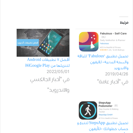
مرتبط
تحميل تطبيق “Fabulous” للياقة
أفضل 7 تطبيقات Android
والصحة البدنية- للايفون
لتنزيلها من Google Play￼
والاندرويد
2022/05/01
2019/04/26
في "أخبار الجالكسي
في "أخبار عامة"
والاندرويد"
تحميل ﺗﻄﺒﻴﻖ StepsApp لتتبع و
حساب ﺧﻄﻮﺍﺗﻚ -ﻟﻶﻳﻔﻮﻥ