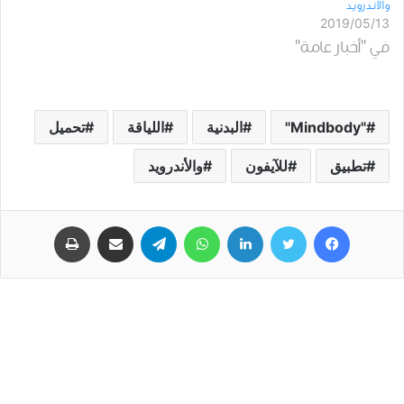
ﻭﺍﻷﻧﺪﺭﻭﻳﺪ
2019/05/13
في "أخبار عامة"
"Mindbody"
البدنية
اللياقة
تحميل
تطبيق
للآيفون
والأندرويد
فيسبوك
تويتر
لينكدإن
واتساب
تيلقرام
مشاركة عبر البريد
طباعة