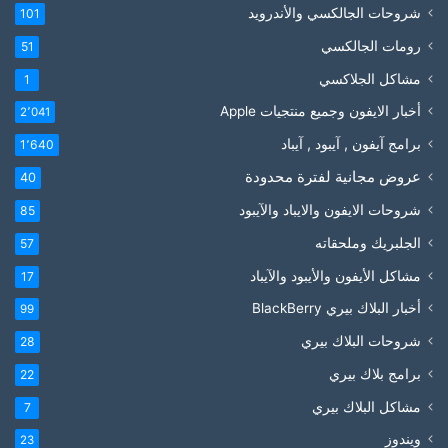
شروحات الجالكسي والأندرويد
101
رومات الجالكسي
51
مشاكل الجلاكسي
1
أخبار الايفون وجميع منتجيات Apple
2٬041
برامج آيفون , آيبود , آيباد
1٬640
عروض مجانية لفترة محدودة
40
شروحات الايفون والايباد والآيبود
85
الجلبريك وملحقاته
57
مشاكل الأيفون والأيبود والآيباد
17
أخبار البلاك بيري BlackBerry
99
شروحات البلاك بيري
28
برامج بلاك بيري
22
مشاكل البلاك بيري
7
ويندوز
23