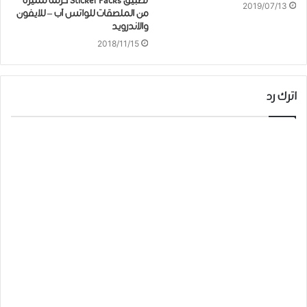
تطبيق Sticker Packs حزمة مميزة
2019/07/13
من الملصقات للواتس آب – للايفون
والاندرويد
2018/11/15
اترك رد