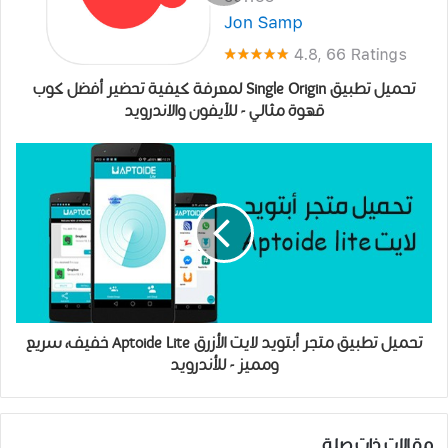
تحميل ﺗﻄﺒﻴﻖ Single Origin لمعرفة كيفية تحضير أفضل كوب
قهوة مثالي - للآيفون والاندرويد
تحميل تطبيق متجر أبتويد لايت الأزرق Aptoide Lite خفيف، سريع
ومميز - للأندرويد
مقالات ذات صلة