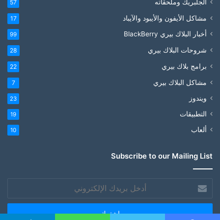
الجلبريك وملحقاته
57
مشاكل الأيفون والأيبود والآيباد
17
أخبار البلاك بيري BlackBerry
99
شروحات البلاك بيري
28
برامج بلاك بيري
22
مشاكل البلاك بيري
7
ويندوز
23
التطبيقات
19
ألعاب
10
Subscribe to our Mailing List
أدخل
بريدك
الإلكتروني