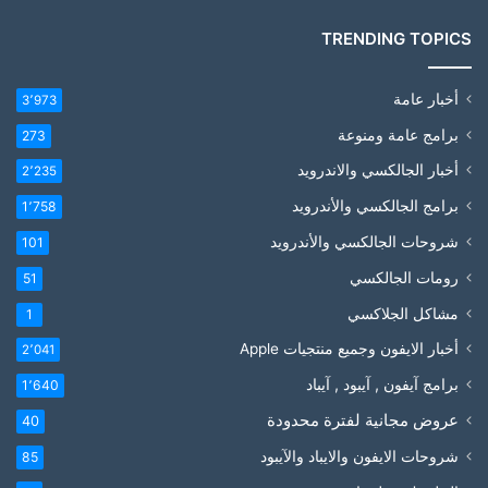
TRENDING TOPICS
أخبار عامة
3٬973
برامج عامة ومنوعة
273
أخبار الجالكسي والاندرويد
2٬235
برامج الجالكسي والأندرويد
1٬758
شروحات الجالكسي والأندرويد
101
رومات الجالكسي
51
مشاكل الجلاكسي
1
أخبار الايفون وجميع منتجيات Apple
2٬041
برامج آيفون , آيبود , آيباد
1٬640
عروض مجانية لفترة محدودة
40
شروحات الايفون والايباد والآيبود
85