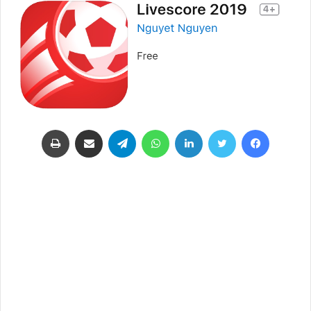
فيسبوك
تويتر
لينكدإن
واتساب
تيلقرام
مشاركة عبر البريد
طباعة