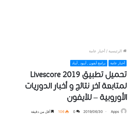
الرئيسية
/
أخبار عامة
أخبار عامة
برامج آيفون , آيبود , آيباد
تحميل تطبيق Livescore 2019
ﻟﻤﺘﺎﺑﻌﺔ ﺁﺧﺮ نتائج و أخبار الدوريات
الأوروبية – للآيفون
Apps
2019/06/30
0
106
أقل من دقيقة