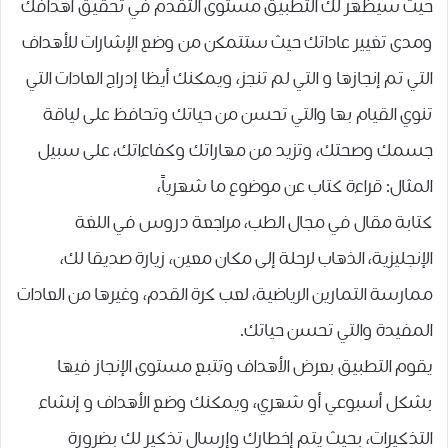
حيث ﺳﻴﻈﻬﺮ ﻟﻚ اﻟﺘﻄﺒﻴﻖ ﻣﺴﺘﻮﻯ ﺍﻟﺘﻘﺪﻡ ﻓﻲ ﺗﺤﻘﻴﻖ ﺃﻫﺪﺍﻓﻚ
ﻭﻣﺪﻯ ﺗﻐﻴﻴﺮ ﻋﺎﺩﺍﺗﻚ ﺣﻴﺚ ﺳﺘﺘﻤﻜن ﻣﻦ ﻭﺿﻊ ﺍﻹﺷﺎﺭﺍﺕ للأهداف
التي تم إنجازها و التي لم تنجز، ويمكنك أيظا ﺇﺩﺭﺍﺝ ﺍﻟﻌﺎﺩﺍﺕ ﺍﻟﺘﻲ
ﺗﻨﻮﻱ ﺍﻟﻘﻴﺎﻡ ﺑﻬﺎ ﻭﺍﻟﺘﻲ ﺗﺤﺴﻦ ﻣﻦ ﺣﻴﺎﺗﻚ ﻭﺗﺤﺎﻓﻆ ﻋﻠﻰ ﻟﻴﺎﻗﺔ
ﺟﺴﻤﻚ ﻭﺻﺤﺘﻚ، ﻭﺗﺰﻳﺪ ﻣﻦ ﻣﻬﺎﺭﺍﺗﻚ ﻭﻛﻔﺎﺀﺍﺗﻚ، ﻋﻠﻰ ﺳﺒﻴﻞ
ﺍﻟﻤﺜﺎﻝ: ﻗﺮﺍﺀﺓ ﻛﺘﺎﺏ ﻋﻦ موضوع ما ﺷﻬﺮﻳﺎً،
كتابة مقال في مجال الطب، مراجعة دروس في اللغة
الإنجليزية، الذهاب لرحلة إلى مكان معين، زيارة صديقا لك،
ممارسة التمارين الرياضية، لعب كرة القدم، ﻭﻏﻴﺮﻫﺎ ﻣﻦ ﺍﻟﻌﺎﺩﺍﺕ
ﺍﻟﻤﻔﻴﺪﺓ ﻭﺍﻟﺘﻲ ﺗﺤﺴﻦ ﺣﻴﺎﺗﻚ.
يقوم التطبيق بعرض ﺍﻷﻫﺪﺍﻑ ﻭتتبع ﻣﺴﺘﻮﻯ ﺍﻹﻧﺠﺎﺯ ﻓﻴﻬﺎ
ﺑﺸﻜﻞ ﺃﺳﺒﻮﻋﻲ ﺃﻭ ﺷﻬﺮﻱ، ويمكنك وضع الأهداف و إنشاء
التذكيرات، ﺑﺤﻴﺚ ﻳﺘﻢ ﺇﺧﻄﺎﺭﻙ ﻭﺇﺭﺳﺎﻝ ﺗﺬﻛﻴﺮ ﻟﻚ ﺑﻀﺮﻭﺭﺓ