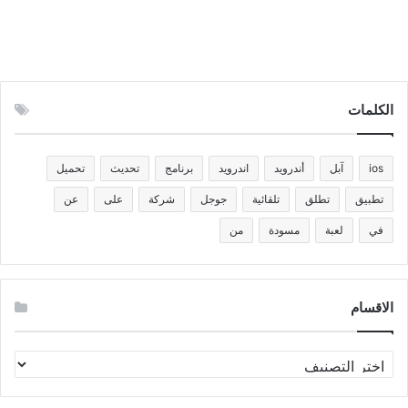
الكلمات
ios
آبل
أندرويد
اندرويد
برنامج
تحديث
تحميل
تطبيق
تطلق
تلقائية
جوجل
شركة
على
عن
في
لعبة
مسودة
من
الاقسام
الاقسام