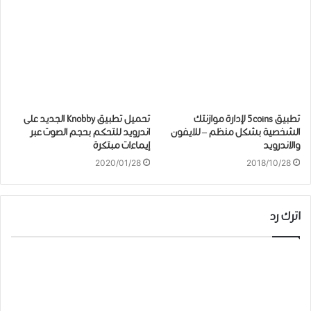
تطبيق 5coins لإدارة موازنتك
تحميل ﺗﻄﺒﻴﻖ Knobby ﺍﻟﺠﺪﻳﺪ على
الشخصية بشكل منظم – للايفون
اندرويد للتحكم ﺑﺤﺠﻢ الصوت ﻋﺒﺮ
والاندرويد
ﺇﻳﻤﺎﺀﺍﺕ ﻣﺒﺘﻜﺮﺓ
2020/01/28
2018/10/28
اترك رد