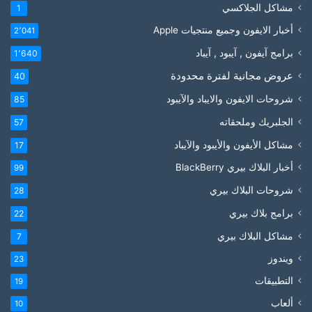
مشاكل الجلاكسي
1
أخبار الايفون وجميع منتجيات Apple
2٬041
برامج آيفون , آيبود , آيباد
1٬640
عروض مجانية لفترة محدودة
40
شروحات الايفون والايباد والآيبود
85
الجلبريك وملحقاته
57
مشاكل الأيفون والأيبود والآيباد
17
أخبار البلاك بيري BlackBerry
99
شروحات البلاك بيري
28
برامج بلاك بيري
22
مشاكل البلاك بيري
7
ويندوز
23
التطبيقات
19
ألعاب
10