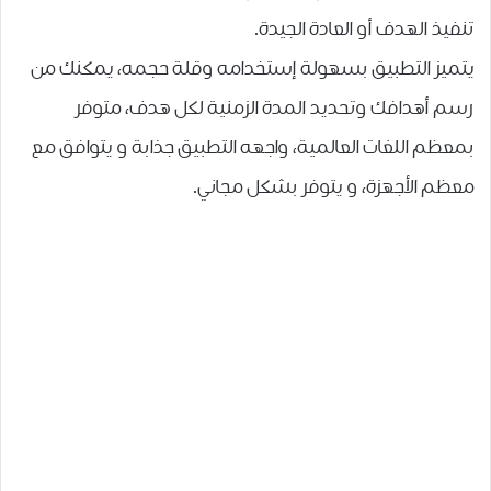
ﺗﻨﻔﻴﺬ ﺍﻟﻬﺪﻑ ﺃﻭ ﺍﻟﻌﺎﺩﺓ ﺍﻟﺠﻴﺪﺓ.
ﻳﺘﻤﻴﺰ ﺍﻟﺘﻄﺒﻴﻖ ﺑﺴﻬﻮﻟﺔ إستخدامه وقلة حجمه، يمكنك من
رسم أهدافك وتحديد المدة الزمنية لكل هدف، متوفر
بمعظم اللغات العالمية، واجهه التطبيق جذابة و يتوافق مع
معظم الأجهزة، و يتوفر بشكل مجاني.