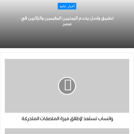
أخبار عامة
تطبيق واصل يخدم اليمنيين المقيمين والزائرين في
مصر
ﻭﺍﺗﺴﺎﺏ تستعد لإطلاق ﻣﻴﺰﺓ ﺍﻟﻤﻠﺼﻘﺎﺕ ﺍﻟﻤﺘﺤﺮﻛﺔ