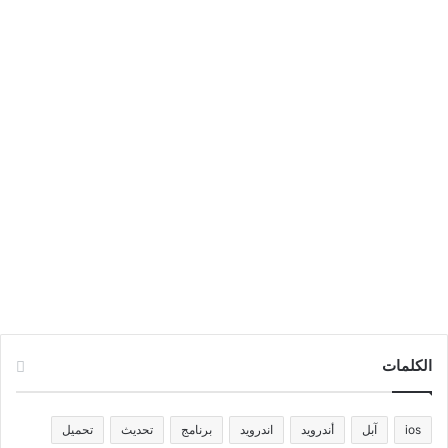
الكلمات
ios
آبل
أندرويد
اندرويد
برنامج
تحديث
تحميل