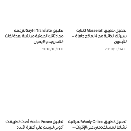
تحميل ﺗﻄﺒﻴﻖ Maseerati لكتابة
تطبيق SayHi Translate لترجمة
سيرتك الذاتية مع 4 ﻧﻤﺎﺫﺝ جاهزة –
محادثاتك الصوتية مباشرة لعدة لغات
للآيفون
-للاندرويد والايفون
2018/10/11
2019/11/04
تحميل تطبيق Wanly Online لمراقبة
تطبيق Adobe Fresco أحدث تطبيقات
نشاط المستخدمين على الإنترنت –
أدوبي ﻟﻠﺮﺳﻢ ﻋﻠﻰ ﺃﺟﻬﺰﺓ ﺍﻵﻳﺒﺎد