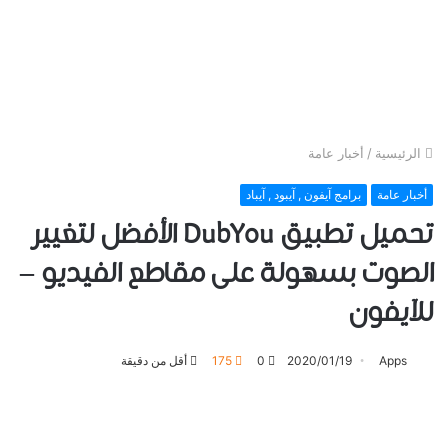
الرئيسية
/
أخبار عامة
أخبار عامة
برامج آيفون , آيبود , آيباد
تحميل تطبيق DubYou الأفضل لتغيير
الصوت بسهولة على مقاطع الفيديو –
للآيفون
Apps
2020/01/19
0
175
أقل من دقيقة