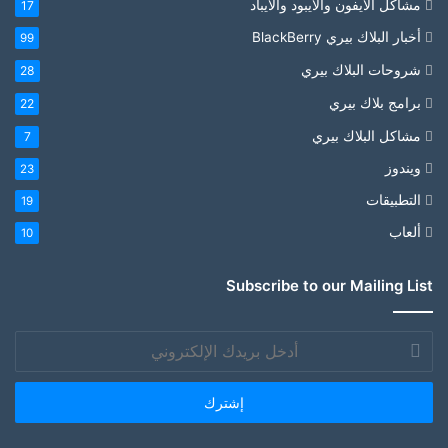
مشاكل الأيفون والأيبود والآيباد
17
أخبار البلاك بيري BlackBerry
99
شروحات البلاك بيري
28
برامج بلاك بيري
22
مشاكل البلاك بيري
7
ويندوز
23
التطبيقات
19
ألعاب
10
Subscribe to our Mailing List
أدخل
بريدك
الإلكتروني