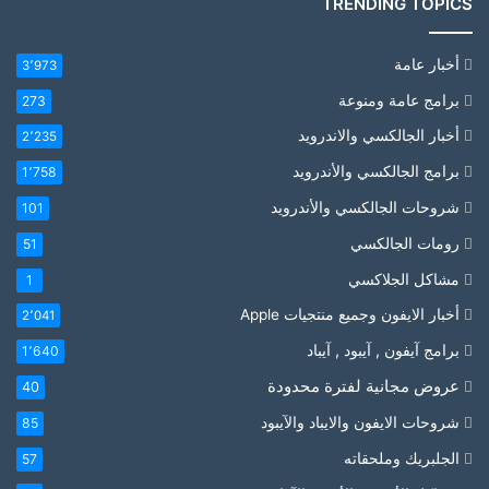
TRENDING TOPICS
أخبار عامة
3٬973
برامج عامة ومنوعة
273
أخبار الجالكسي والاندرويد
2٬235
برامج الجالكسي والأندرويد
1٬758
شروحات الجالكسي والأندرويد
101
رومات الجالكسي
51
مشاكل الجلاكسي
1
أخبار الايفون وجميع منتجيات Apple
2٬041
برامج آيفون , آيبود , آيباد
1٬640
عروض مجانية لفترة محدودة
40
شروحات الايفون والايباد والآيبود
85
الجلبريك وملحقاته
57