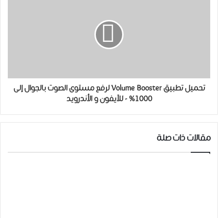
تحميل ﺗﻄﺒﻴﻖ Volume Booster لرفع ﻣﺴﺘﻮﻯ ﺍﻟﺼﻮﺕ ﺑﺎﻟﺠﻮﺍﻝ ﺇﻟﻰ
1000% - للآيفون و الأندرويد
مقالات ذات صلة