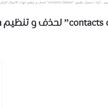
ود , آيباد
/
تحميل تطبيق “contacts cleaner” لحذف و تنظيم جهات الاتصال المكررة- للايفون
تحميل تطبيق “contacts cleaner”