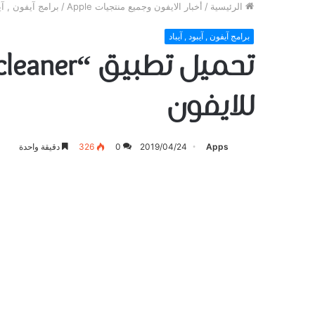
الرئيسية
/
أخبار الايفون وجميع منتجيات Apple
/
برامج آيفون , آيب
برامج آيفون , آيبود , آيباد
للايفون
Apps
2019/04/24
0
326
دقيقة واحدة