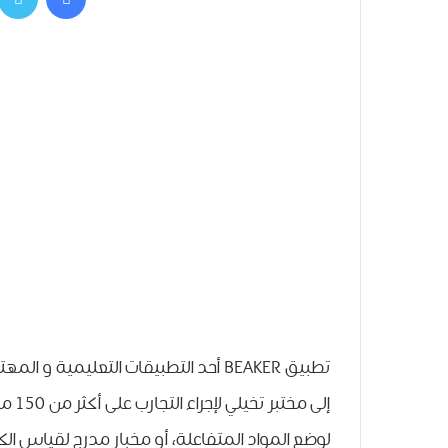
تطبيق BEAKER أحد التطبيقات التعليمية
ﺇﻟﻰ 
ﻟﻮﺿﻊ ﺍﻟﻤﻮﺍﺩ ﺍﻟﻤﺘﻔﺎﻋﻠﺔ، ﺃﻭ ﻣﺨﺒﺎﺭ ﻣﺪﺭﺝ ﻟﻘﻴﺎﺱ ﺍﻟﻜﻤ