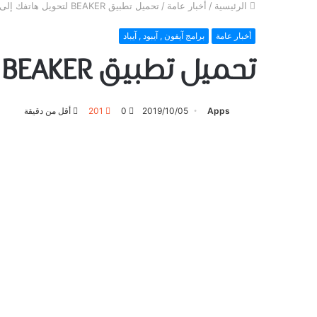
الرئيسية
/
أخبار عامة
/
تحميل تطبيق BEAKER لتحويل هاتفك ﺇﻟﻰ مختبر ‏كيميائي – للآيفون
أخبار عامة
برامج آيفون , آيبود , آيباد
تحميل تطبيق BEAKER لتحويل هاتفك ﺇﻟﻰ مختبر ‏كيميائي – للآيفون
Apps
2019/10/05
0
201
أقل من دقيقة