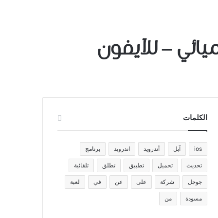
الكلمات
ios
آبل
أندرويد
اندرويد
برنامج
تحديث
تحميل
تطبيق
تطلق
تلقائية
جوجل
شركة
على
عن
في
لعبة
مسودة
من