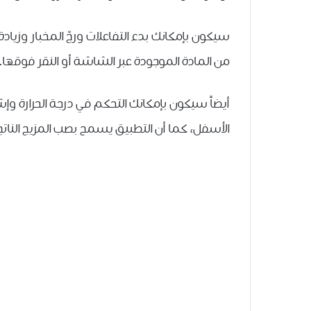
سيكون بإمكانك بدء التفاعلات ﻭﺭﺝّ ﺍﻟﻤﺨﺒﺎﺭ ﻭﺯﻳﺎﺩ
ﻣﻦ ﺍﻟﻤﺎﺩﺓ ﺍﻟﻤﻮﺟﻮﺩﺓ ﻋﺒﺮ ﺍﻟﺸﺎﺷﺔ ﺃﻭ ﺍﻟﻨﻘﺮ ﻓﻮﻗﻬﺎ.
أيضاً سيكون بإمكانك ﺍﻟﺘﺤﻜﻢ ﻓﻲ ﺩﺭﺟﺔ ﺍﻟﺤﺮﺍﺭﺓ ﻭﺇﺷ
ﺍﻷﺳﻔﻞ، ﻛﻤﺎ ﺃﻥ ﺍﻟﺘﻄﺒﻴﻖ ﻳﺴﻤﺢ ﺑﺼﺐ ﺍﻟﻤﺰﻳﺞ ﺍﻟﻨﺎﺗﺞ ﻋﻦ