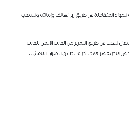
ﺓ ﺍﻟﻤﻮﺍﺩ ﺍﻟﻤﺘﻔﺎﻋﻠﺔ عن طريق ﺭﺝ ﺍﻟﻬﺎﺗﻒ ﻭﺇﻣﺎﻟﺘﻪ ﻭﺍﻟﺴﺤﺐ
ﻌﺎﻝ ﺍﻟﻠﻬﺐ ﻋﻦ ﻃﺮﻳﻖ ﺍﻟﺘﻤﺮﻳﺮ ﻣﻦ ﺍﻟﺠﺎﻧﺐ ﺍﻻﻳﻤﻦ ﻟﻠﺠﺎﻧﺐ
 ﺍﻟﺘﺠﺮﺑﺔ ﻋﺒﺮ ﻫﺎﺗﻒ ﺁﺧﺮ ﻋﻦ ﻃﺮﻳﻖ ﺍﻻﻗﺘﺮﺍﻥ ﺍﻟﺘﻠﻘﺎﺋﻲ .