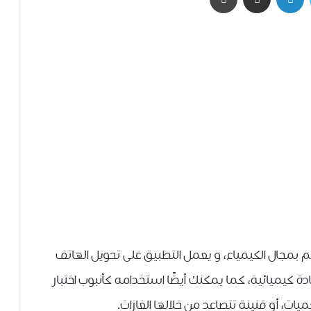
 و المهتم بمجال الكيمياء، و ﻳﻌﻤﻞ ﺍﻟﺘﻄﺒﻴﻖ ﻋﻠﻰ ﺗﺤﻮﻳﻞ ﺍﻟﻬﺎﺗﻒ
ﻣﺨﺘﺒﺮ ﺗﺨﻴﻠﻲ ﻹﺟﺮﺍﺀ ﺍﻟﺘﺠﺎﺭﺏ ﻋﻠﻰ ﺃﻛﺜﺮ ﻣﻦ 150 ﻣﺎﺩﺓ ﻛﻴﻤﻴﺎﺋﻴﺔ، كما يمكنك أيضًا استخدامه كأﻧﺒﻮﺏ ﺍﺧﺘﺒﺎﺭ
ﻴﺎﺕ، ﺃﻭ ﻗﻨﻴﻨﺔ ﺗﺘﺼﺎﻋﺪ ﻣﻦ ﺧﻼﻟﻬﺎ ﺍﻟﻐﺎﺯﺍﺕ.