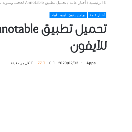
الرئيسية
/
أخبار عامة
/
تحميل تطبيق Annotable لحجب وتمويه مناطق محددة على الصور – للآيفون
أخبار عامة
برامج آيفون , آيبود , آيباد
للآيفون
Apps
2020/02/03
0
77
أقل من دقيقة