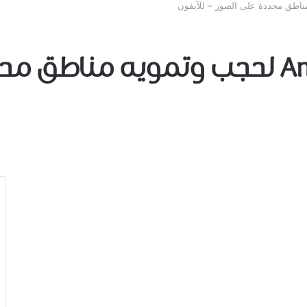
تحميل تطبيق Annotable لحجب وتمويه م