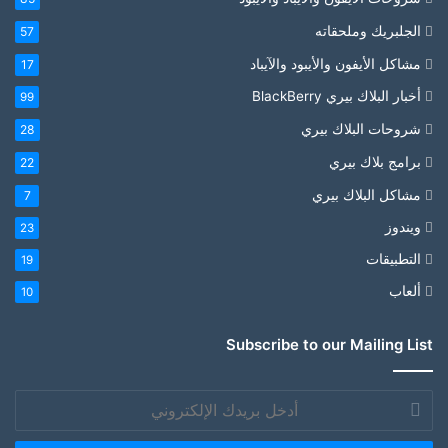
الجلبريك وملحقاته
57
مشاكل الأيفون والأيبود والآيباد
17
أخبار البلاك بيري BlackBerry
99
شروحات البلاك بيري
28
برامج بلاك بيري
22
مشاكل البلاك بيري
7
ويندوز
23
التطبيقات
19
ألعاب
10
Subscribe to our Mailing List
أدخل
بريدك
الإلكتروني