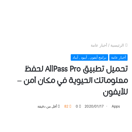
الرئيسية
/
أخبار عامة
أخبار عامة
برامج آيفون , آيبود , آيباد
تحميل تطبيق AllPass Pro لحفظ
معلوماتك ﺍﻟﺤﻴﻮﻳﺔ ﻓﻲ ﻣﻜﺎﻥ ﺁﻣﻦ –
للآيفون
Apps
2020/01/17
0
82
أقل من دقيقة