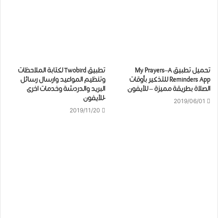
تحميل ﺗﻄﺒﻴﻖ My Prayers–A
تطبيق Twobird لكتابة الملاحظات
Reminders App للتذكير بأوقات
ﻭﺗﻨﻈﻴﻢ ﺍﻟﻤﻮﺍﻋﻴﺪ وارسال رسائل
الصلاة بطريقة مميزة – للآيفون
البريد والدردشة وخدمات اخرى
-للآيفون
2019/06/01
2019/11/20