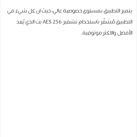
يتميز التطبيق بمستوى خصوصية عالي، حيث ان ﻛﻞ ﺷﻲﺀ ﻓﻲ
ﺍﻟﺘﻄﺒﻴﻖ ﻣُﺸﻔّﺮ ﺑﺎﺳﺘﺨﺪﺍﻡ ﺗﺸﻔﻴﺮ AES 256 ﺑﺖ ﺍﻟﺬﻱ ﻳُﻌﺪ
ﺍﻷﻓﻀﻞ ﻭﺍﻻﻛﺜﺮ ﻣﻮﺛﻮﻗﻴﺔ.