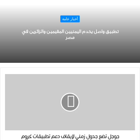
أخبار عامة
تطبيق واصل يخدم اليمنيين المقيمين والزائرين في
مصر
ﺟﻮﺟﻞ تضع جدول زمني لإيقاف ﺩﻋﻢ ﺗﻄﺒﻴﻘﺎﺕ ﻛﺮﻭﻡ