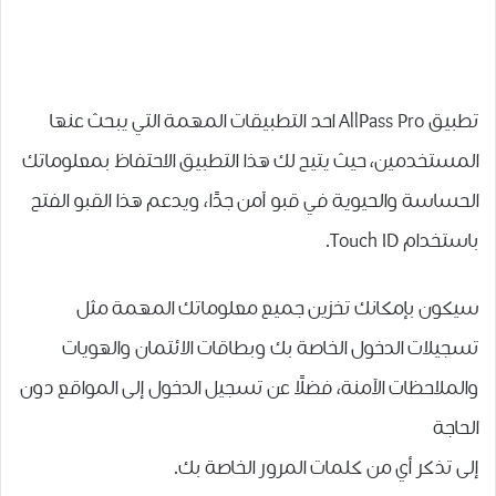
تطبيق AllPass Pro احد التطبيقات المهمة التي يبحث عنها
المستخدمين، حيث يتيح لك هذا التطبيق الاحتفاظ بمعلوماتك
ﺍﻟﺤﺴﺎﺳﺔ ﻭﺍﻟﺤﻴﻮﻳﺔ ﻓﻲ ﻗﺒﻮ ﺁﻣﻦ ﺟﺪًﺍ، ﻭﻳﺪﻋﻢ هذا القبو ﺍﻟﻔﺘﺢ
ﺑﺎﺳﺘﺨﺪﺍﻡ Touch ID.
سيكون بإمكانك ﺗﺨﺰﻳﻦ جميع ﻣﻌﻠﻮﻣﺎتك المهمة مثل
تسجيلات ﺍﻟﺪﺧﻮﻝ ﺍﻟﺨﺎﺻﺔ ﺑﻚ ﻭﺑﻄﺎﻗﺎﺕ ﺍﻻﺋﺘﻤﺎﻥ ﻭﺍﻟﻬﻮﻳﺎﺕ
ﻭﺍﻟﻤﻼﺣﻈﺎﺕ ﺍﻵﻣﻨﺔ، ﻓﻀﻠًﺎ ﻋﻦ ﺗﺴﺠﻴﻞ ﺍﻟﺪﺧﻮﻝ ﺇﻟﻰ ﺍﻟﻤﻮﺍﻗﻊ ﺩﻭﻥ
ﺍﻟﺤﺎﺟﺔ
ﺇﻟﻰ ﺗﺬﻛﺮ ﺃﻱ ﻣﻦ ﻛﻠﻤﺎﺕ ﺍﻟﻤﺮﻭﺭ ﺍﻟﺨﺎﺻﺔ ﺑﻚ.