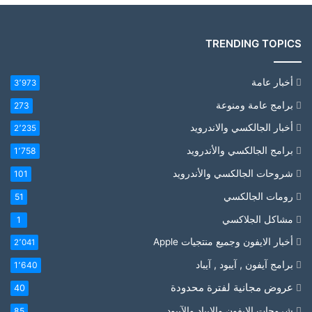
TRENDING TOPICS
أخبار عامة
3٬973
برامج عامة ومنوعة
273
أخبار الجالكسي والاندرويد
2٬235
برامج الجالكسي والأندرويد
1٬758
شروحات الجالكسي والأندرويد
101
رومات الجالكسي
51
مشاكل الجلاكسي
1
أخبار الايفون وجميع منتجيات Apple
2٬041
برامج آيفون , آيبود , آيباد
1٬640
عروض مجانية لفترة محدودة
40
شروحات الايفون والايباد والآيبود
85