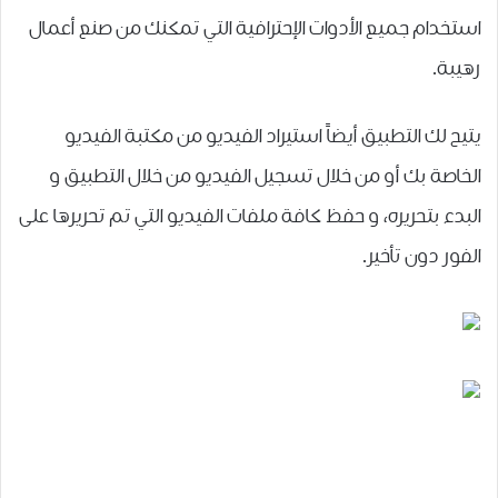
استخدام جميع الأدوات الإحترافية التي تمكنك من صنع أعمال
رهيبة.
يتيح لك التطبيق أيضاً استيراد الفيديو من مكتبة الفيديو
الخاصة بك أو من خلال تسجيل الفيديو من خلال التطبيق و
البدء بتحريره، ﻭ ﺣﻔﻆ كافة ﻣﻠﻔﺎﺕ ﺍﻟﻔﻴﺪﻳﻮ ﺍﻟﺘﻲ تم تحريرها ﻋﻠﻰ
ﺍﻟﻔﻮﺭ ﺩﻭﻥ ﺗﺄﺧﻴﺮ.