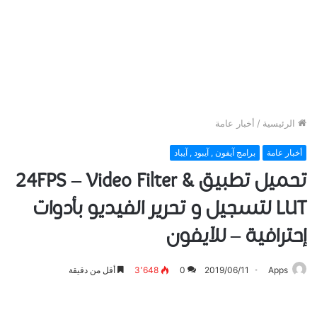
الرئيسية
/
أخبار عامة
أخبار عامة
برامج آيفون , آيبود , آيباد
تحميل تطبيق 24FPS – Video Filter &
LUT لتسجيل و تحرير الفيديو بأدوات
إحترافية – للآيفون
Apps
2019/06/11
0
3٬648
أقل من دقيقة