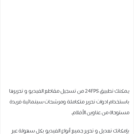
يمكنك تطبيق 24FPS من تسجيل مقاطع الفيديو و تحريرها
ﺑﺎﺳﺘﺨﺪﺍﻡ ادوات تحرير متكاملة وﻣﺮﺷﺤﺎﺕ ﺳﻴﻨﻤﺎﺋﻴﺔ فريدة
ﻣﺴﺘﻮﺣﺎﺓ ﻣﻦ ﻋﻨﺎﻭﻳﻦ ﺍﻷﻓﻼﻡ.
بإمكانك تعديل و تحرير جميع أنواع الفيديو بكل سهولة عبر