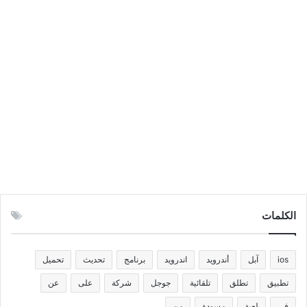
الكلمات
ios
آبل
أندرويد
اندرويد
برنامج
تحديث
تحميل
تطبيق
تطلق
تلقائية
جوجل
شركة
على
عن
في
لعبة
مسودة
من