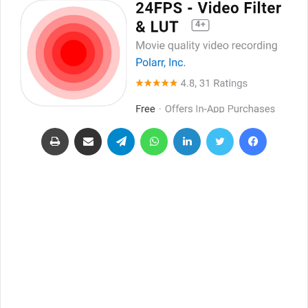
فيسبوك
تويتر
لينكدإن
واتساب
تيلقرام
مشاركة عبر البريد
طباعة