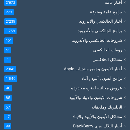
أخبار عامة
3٬973
برامج عامة ومنوعة
273
أخبار الجالكسي والاندرويد
2٬235
برامج الجالكسي والأندرويد
1٬758
شروحات الجالكسي والأندرويد
101
رومات الجالكسي
51
مشاكل الجلاكسي
1
أخبار الايفون وجميع منتجيات Apple
2٬041
برامج آيفون , آيبود , آيباد
1٬640
عروض مجانية لفترة محدودة
40
شروحات الايفون والايباد والآيبود
85
الجلبريك وملحقاته
57
مشاكل الأيفون والأيبود والآيباد
17
أخبار البلاك بيري BlackBerry
99