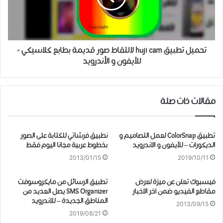
تحميل تطبيق huji cam لالتقاط صور قديمة بطابع كلاسيكي -
للآيفون و الأندرويد
مقالات ذات صلة
ﺗﻄﺒﻴﻖ ColorSnap لعمل التصاميم و
نطبيق فرشاتي للكتابة على الصور
الديكورات – للآيفون و الاندرويد
بخطوط عربية مجانا اليوم فقط
2013/01/15
2019/10/11
فيسبوك تعلن عن ميزة لعرض
تطبيق الرسائل من مايكروسوفت
مقاطع الفيديو ضمن اخر الاخبار
SMS Organizer يصل العديد من
المناطق الجديدة – للاندرويد
2013/09/15
2019/08/21