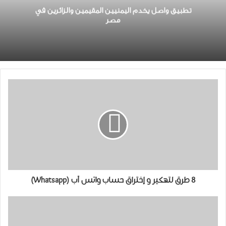
تطبيق واصل يخدم اليمنيين المقيمين والزائرين في
مصر
8 طرق لتهكير و إختراق حساب واتس آب (Whatsapp)