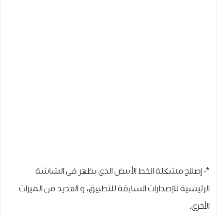
*- إصلاح مشكلة ﺍﻟﺨﻂ ﺍﻷﺑﻴﺾ ﺍﻟﺬﻱ ﻳﻈﻬﺮ ﻓﻲ ﺍﻟﺸﺎﺷﺔ
ﺍﻟﺮﺋﻴﺴﻴﺔ للإصدارات السابقة للتطبيق، و العديد من الميزات
الأخرى.