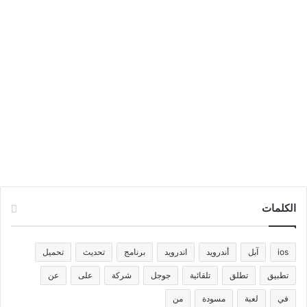
الكلمات
ios
آبل
أندرويد
اندرويد
برنامج
تحديث
تحميل
تطبيق
تطلق
تلقائية
جوجل
شركة
على
عن
في
لعبة
مسودة
من