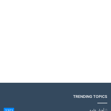
TRENDING TOPICS
أخبار عامة
3٬973