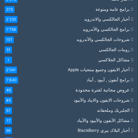
برامج عامة ومنوعة
273
أخبار الجالكسي والاندرويد
2٬235
برامج الجالكسي والأندرويد
1٬758
شروحات الجالكسي والأندرويد
101
رومات الجالكسي
51
مشاكل الجلاكسي
1
أخبار الايفون وجميع منتجيات Apple
2٬041
برامج آيفون , آيبود , آيباد
1٬640
عروض مجانية لفترة محدودة
40
شروحات الايفون والايباد والآيبود
85
الجلبريك وملحقاته
57
مشاكل الأيفون والأيبود والآيباد
17
أخبار البلاك بيري BlackBerry
99