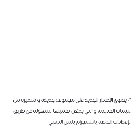
*- ﻳﺤﺘﻮﻱ ﺍﻹﺻﺪﺍﺭ ﺍﻟﺠﺪﻳﺪ ﻋﻠﻰ ﻣﺠﻤﻮﻋﺔ ﺟﺪﻳﺪﺓ و ﻣﺘﻤﻴﺰﺓ ﻣﻦ
ﺍﻟﺜﻴﻤﺎﺕ الجديدة، و التي يمكن تحميلها ﺑﺴﻬﻮﻟﺔ ﻋﻦ ﻃﺮﻳﻖ
ﺍﻹﻋﺪﺍﺩﺍﺕ ﺍﻟﺨﺎﺻﺔ ﺑﺎﻧﺴﺘﺠﺮﺍﻡ ﺑﻠﺲ ﺍﻟﺬﻫﺒﻲ.