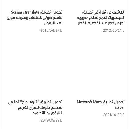
الكشف عن ثغرة في تطبيق
تحميل تطبيق Scanner translate
الفيسبوك التابع لنظام اندرويد
ماسح ضوئي للملفات ومترجم فوري
تعرض صور مستخدميه للخطر
لها- للايفون
2019/04/27
2013/09/21
تحميل تطبيق Microsoft Math
تحميل ﺗﻄﺒﻴﻖ “ﺃﺗﻠﻮﻫﺎ ﺻﺢ” ﺍﻟﻌﺎﻟﻤﻲ
solver
ﻟﺘﺼﺤﻴﺢ ﺗﻼﻭتك للقرآن ﺍﻟﻜﺮﻳﻢ
-للآيفون و الاندرويد
2021/10/22
2019/09/29