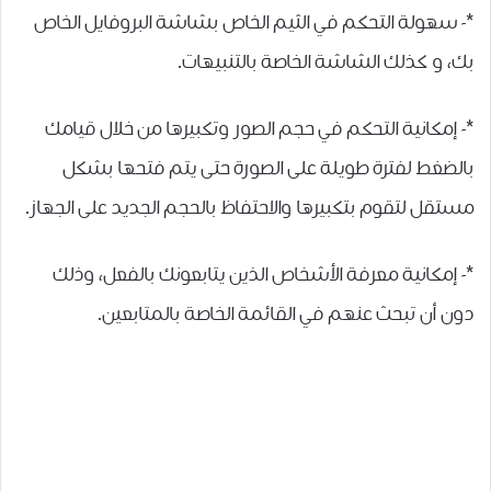
*- سهولة ﺍﻟﺘﺤﻜﻢ ﻓﻲ ﺍﻟﺜﻴﻢ ﺍﻟﺨﺎﺹ ﺑﺸﺎﺷﺔ ﺍﻟﺒﺮﻭﻓﺎﻳﻞ ﺍﻟﺨﺎﺹ
ﺑﻚ، و كذلك ﺍﻟﺸﺎﺷﺔ ﺍﻟﺨﺎﺻﺔ ﺑﺎﻟﺘﻨﺒﻴﻬﺎﺕ.
*- إﻣﻜﺎﻧﻴﺔ ﺍﻟﺘﺤﻜﻢ ﻓﻲ ﺣﺠﻢ ﺍﻟﺼﻮﺭ ﻭﺗﻜﺒﻴﺮﻫﺎ ﻣﻦ ﺧﻼﻝ ﻗﻴﺎﻣﻚ
ﺑﺎﻟﻀﻐﻂ ﻟﻔﺘﺮﺓ ﻃﻮﻳﻠﺔ ﻋﻠﻰ ﺍﻟﺼﻮﺭﺓ ﺣﺘﻰ ﻳﺘﻢ ﻓﺘﺤﻬﺎ ﺑﺸﻜﻞ
ﻣﺴﺘﻘﻞ لتقوم بتكبيرها ﻭﺍﻻﺣﺘﻔﺎﻅ ﺑﺎﻟﺤﺠﻢ ﺍﻟﺠﺪﻳﺪ ﻋﻠﻰ الجهاز.
*- إمكانية ﻣﻌﺮﻓﺔ ﺍﻷﺷﺨﺎﺹ ﺍﻟﺬﻳﻦ ﻳﺘﺎﺑﻌﻮﻧﻚ ﺑﺎﻟﻔﻌﻞ، ﻭﺫﻟﻚ
ﺩﻭﻥ ﺃﻥ ﺗﺒﺤﺚ ﻋﻨﻬﻢ ﻓﻲ ﺍﻟﻘﺎﺋﻤﺔ ﺍﻟﺨﺎﺻﺔ ﺑﺎﻟﻤﺘﺎﺑﻌﻴﻦ.