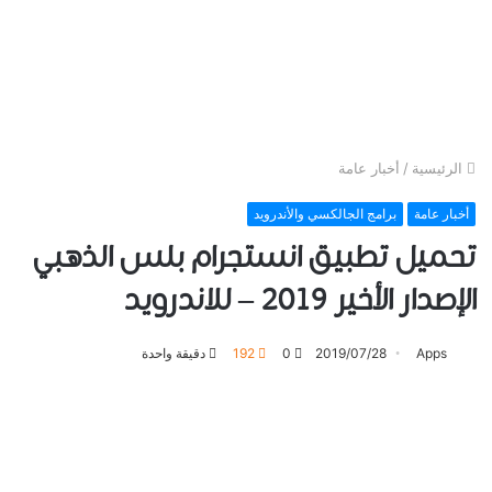
الرئيسية
/
أخبار عامة
أخبار عامة
برامج الجالكسي والأندرويد
تحميل تطبيق ﺍﻧﺴﺘﺠﺮﺍﻡ ﺑﻠﺲ ﺍﻟﺬﻫﺒﻲ
ﺍﻹﺻﺪﺍﺭ ﺍﻷﺧﻴﺮ 2019 – ﻟﻼﻧﺪﺭﻭﻳﺪ
Apps
2019/07/28
0
192
دقيقة واحدة