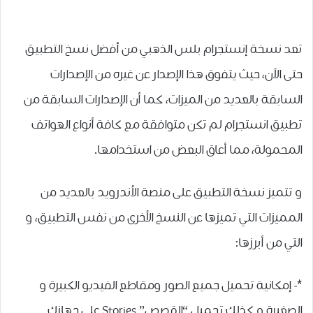
تعد نسخة إنستجرام بلس الذهبي من أفضل نسخ التطبيق
حتى الآن، حيث يتفوق هذا الإصدار عن غيره من الإصدارات
السابقة بالعديد من الميزات، كما أن الإصدارات السابقة ﻣﻦ
ﺗﻄﺒﻴﻖ ﺍﻧﺴﺘﺠﺮﺍﻡ ﻟﻢ ﺗﻜﻦ ﻣﺘﻮﺍﻓﻘﺔ ﻣﻊ ﻛﺎﻓﺔ ﺃﻧﻮﺍﻉ ﺍﻟﻬﻮﺍﺗﻒ
ﺍﻟﻤﺤﻤﻮﻟﺔ، ﻣﻤﺎ ﺃﻋﺎﻕ ﺍﻟﺒﻌﺾ ﻣﻦ ﺍﺳﺘﺨﺪﺍﻣﻬﺎ.
و ﺗﺘﻤﻴﺰ ﻧﺴﺨﺔ التطبيق على منصة الأندرويد ﺑﺎﻟﻌﺪﻳﺪ ﻣﻦ
ﺍﻟﻤﻤﻴﺰﺍﺕ ﺍﻟﺘﻲ ﺗﻤﻴﺰﻫﺎ ﻋﻦ ﺍﻟﻨﺴﺦ ﺍﻷﺧﺮﻯ ﻣﻦ ﻧﻔﺲ ﺍﻟﺘﻄﺒﻴﻖ، و
التي من أبرزها:
*- إمكانية تحميل ﺟﻤﻴﻊ ﺍﻟﺼﻮﺭ ﻭﻣﻘﺎﻃﻊ ﺍﻟﻔﻴﺪﻳﻮ ﺍﻟﻜﺒﻴﺮﺓ ﻭ
ﺍﻟﺼﻐﻴﺮﺓ و كذلك ﺗﺤﻤﻴﻞ “القصص” Stories ﻋﻠﻰ ﺟﻬﺎﺯﻙ.