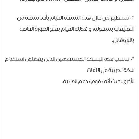
*- تستطيع من خلال ﻫﺬﻩ ﺍﻟﻨﺴﺨﺔ ﺍﻟﻘﻴﺎﻡ ﺑﺄﺧﺬ ﻧﺴﺨﺔ ﻣﻦ
ﺍﻟﺘﻌﻠﻴﻘﺎﺕ ﺑﺴﻬﻮﻟﺔ، و كذلك ﺍﻟﻘﻴﺎﻡ ﺑﻔﺘﺢ ﺍﻟﺼﻮﺭﺓ ﺍﻟﺨﺎﺻﺔ
ﺑﺎﻟﺒﺮﻭﻓﺎﻳﻞ.
*- ﺗﻨﺎﺳﺐ ﻫﺬﻩ ﺍﻟﻨﺴﺨﺔ ﺍﻟﻤﺴﺘﺨﺪﻣﻴﻦ ﺍﻟﺬﻳﻦ ﻳﻔﻀﻠﻮﻥ ﺍﺳﺘﺨﺪﺍﻡ
ﺍﻟﻠﻐﺔ ﺍﻟﻌﺮﺑﻴﺔ ﻋﻦ ﺍﻟﻠﻐﺎﺕ
ﺍﻷﺧﺮﻯ، ﺣﻴﺚ ﺃﻧﻪ ﻳﻘﻮﻡ ﺑﺪﻋﻢ العربية.