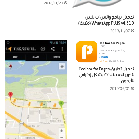
2018/11/29
تحميل برنامج واتس اب بلس
WhatsApp PLUS v4.51D (مكرك)
2013/11/07
تحميل ﺗﻄﺒﻴﻖ Toolbox for Pages
لتحرير المستندات بشكل إحترافي –
للآيفون
2019/06/01