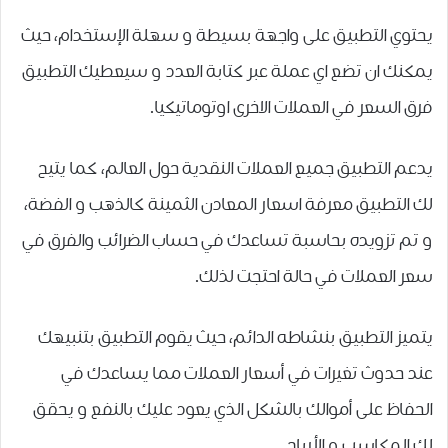
يحتوي التطبيق ﻋﻠﻰ ﻭﺍﺟﻬﺔ ﺑﺴﻴﻄﺔ و سهلة الإﺳﺘﺨﺪﺍﻡ، حيث
ﻳﻤﻜﻨﻚ ﺍﻥ تضع اي عملة عبر كتابة العدد و سيعطيك التطبيق
ﻓﺮﻕ ﺍﻟﺴﻌﺮ ﻓﻲ ﺍﻟﻌﻤﻼﺕ ﺍﻻﺧﺮﻯ ﺍﻭﺗﻮﻣﺎﺗﻴﻜﻴﺎ.
يدعم التطبيق جميع العملات النقدية حول العالم، كما يتيح
لك التطبيق معرفة اسعار المعادن الثمينة كالذهب و الفضة،
و تم تزويده بحاسبة ﺗﺴﺎﻋﺪك ﻓﻲ ﺣﺴﺎﺏ ﺍﻟﻀﺮﺍﺋﺐ ﻭﺍﻟﻔﺮﻕ ﻓﻲ
ﺳﻌﺮ ﺍﻟﻌﻤﻼﺕ ﻓﻲ ﺣﺎﻟﺔ ﺍﺣﺘﺠﺖ لذﻟﻚ.
يتميز التطبيق بنشاطه الدائم، حيث يقوم التطبيق بتنبيهك
عند حدوث تغيرات في أسعار العملات مما يساعدك في
الحفاظ على أموالك بالشكل الذي يعود عليك بالنفع و يحقق
لك المكاسب و الأرباح.