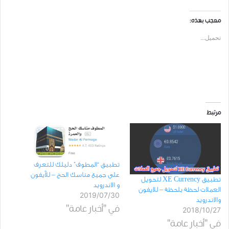
معجب بهذه:
تحميل...
مرتبط
تطبيق “المطوف” دليلك للتعرف
على جميع مناسك الحج – للآيفون
تطبيق XE Currency لتحويل
و الاندرويد
العملات لحظة بلحظة – للايفون
2019/07/30
والاندرويد
في "أخبار عامة"
2018/10/27
في "أخبار عامة"