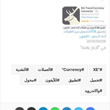
تطبيق Elk للتحويل بين العملات
أثناء السفر – للايفون
2018/09/06
في "أخبار عامة"
"XE
Currency"
العملات
النقدية
تحميل
تطبيق
للآيفون
محول
والاندرويد
فيسبوك
تويتر
لينكدإن
واتساب
تيلقرام
مشاركة عبر البريد
طباعة