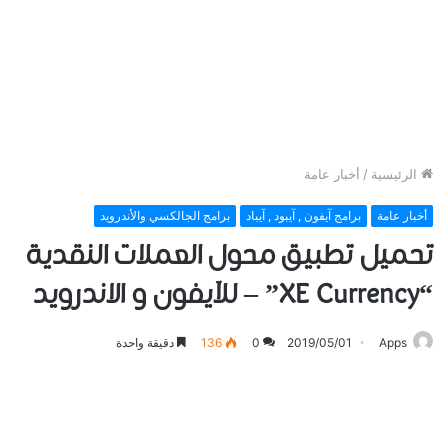
الرئيسية
/
أخبار عامة
أخبار عامة
برامج آيفون , آيبود , آيباد
برامج الجالكسي والأندرويد
تحميل تطبيق محول العملات النقدية
“XE Currency” – للآيفون و الاندرويد
Apps
2019/05/01
0
136
دقيقة واحدة