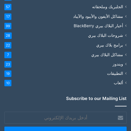
الجلبريك وملحقاته
57
مشاكل الأيفون والأيبود والآيباد
17
أخبار البلاك بيري BlackBerry
99
شروحات البلاك بيري
28
برامج بلاك بيري
22
مشاكل البلاك بيري
7
ويندوز
23
التطبيقات
19
ألعاب
10
Subscribe to our Mailing List
أدخل
بريدك
الإلكتروني