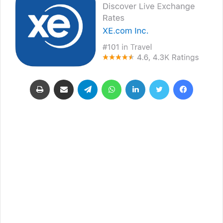
فيسبوك
تويتر
لينكدإن
واتساب
تيلقرام
مشاركة عبر البريد
طباعة