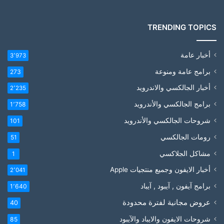
TRENDING TOPICS
أخبار عامة
3٬973
برامج عامة ومنوعة
273
أخبار الجالكسي والاندرويد
2٬235
برامج الجالكسي والأندرويد
1٬758
شروحات الجالكسي والأندرويد
101
رومات الجالكسي
51
مشاكل الجلاكسي
1
أخبار الايفون وجميع منتجيات Apple
2٬041
برامج آيفون , آيبود , آيباد
1٬640
عروض مجانية لفترة محدودة
40
شروحات الايفون والايباد والآيبود
85