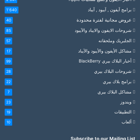
برامج آيفون , آيبود , آيباد
1٬640
عروض مجانية لفترة محدودة
40
شروحات الايفون والايباد والآيبود
85
الجلبريك وملحقاته
57
مشاكل الأيفون والأيبود والآيباد
17
أخبار البلاك بيري BlackBerry
99
شروحات البلاك بيري
28
برامج بلاك بيري
22
مشاكل البلاك بيري
7
ويندوز
23
التطبيقات
19
ألعاب
10
Subscribe to our Mailing List