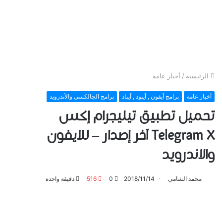
الرئيسية
/
أخبار عامة
أخبار عامة
برامج آيفون , آيبود , آيباد
برامج الجالكسي والأندرويد
تحميل تطبيق تيليجرام إكس
Telegram X آخر إصدار – للايفون
والاندرويد
محمد الشامي
2018/11/14
0
516
دقيقة واحدة