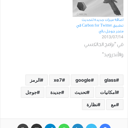
اضافة ميزات جديدة لتحديث
تطبيق Carbon for Twitter في
متجر جوجل بلاي
2013/07/14
في "برامج الجالكسي
والأندرويد"
glass
google
xe7
الرمز
امكانيات
تحديث
جديدة
جوجل
مع
نظارة
فيسبوك
تويتر
لينكدإن
واتساب
تيلقرام
مشاركة عبر البريد
طباعة