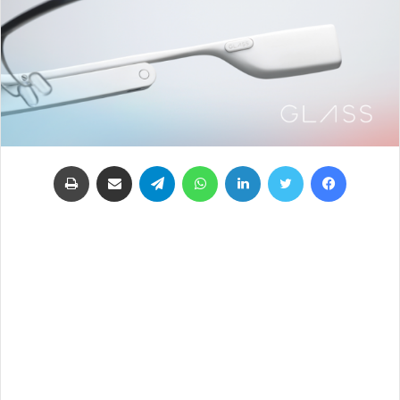
فيسبوك
تويتر
لينكدإن
واتساب
تيلقرام
مشاركة عبر البريد
طباعة