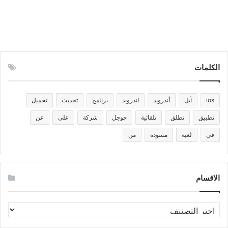
الكلمات
ios
آبل
أندرويد
اندرويد
برنامج
تحديث
تحميل
تطبيق
تطلق
تلقائية
جوجل
شركة
على
عن
في
لعبة
مسودة
من
الاقسام
الاقسام