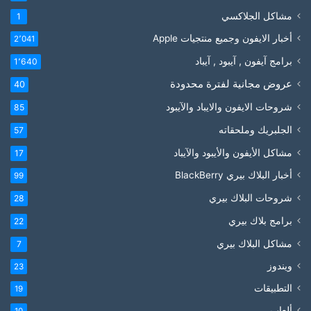
مشاكل الجلاكسي
1
أخبار الايفون وجميع منتجيات Apple
2٬041
برامج آيفون , آيبود , آيباد
1٬640
عروض مجانية لفترة محدودة
40
شروحات الايفون والايباد والآيبود
85
الجلبريك وملحقاته
57
مشاكل الأيفون والأيبود والآيباد
17
أخبار البلاك بيري BlackBerry
99
شروحات البلاك بيري
28
برامج بلاك بيري
22
مشاكل البلاك بيري
7
ويندوز
23
التطبيقات
19
ألعاب