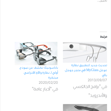
تحميل...
مرتبط
تحديث جديد لتطبيق نظارة
ﺑﺎﻧﺎﺳﻮﻧﻴﻚ تكشف عن نموذج
غوغل MyGlass في متجر جوجل
أولي لـ ﻧﻈﺎﺭﺓ ﻭﺍﻗﻊ ﺍﻓﺘﺮﺍﺿﻲ
بلاي
ﻣﺒﺘﻜﺮﺓ
2013/09/07
2020/02/20
في "برامج الجالكسي
في "أخبار عامة"
والأندرويد"