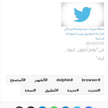
اضافة ميزة دعم مزامنة الرسائل
الخاصة لتطبيق تويتر للهواتف
الذكية
2013/07/10
في "برامج آيفون , آيبود ,
آيباد"
browser
dolphin
الشهير
المتصفح
تحديث
جديدة
لتطبيق
نسخة
فيسبوك
تويتر
لينكدإن
واتساب
تيلقرام
مشاركة عبر البريد
طباعة