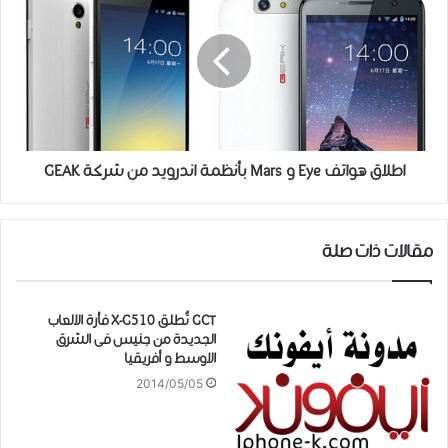
اطلاق هواتف Eye و Mars بأنظمة اندرويد من شركة GEAK
مقالات ذات صلة
GCT تُطلق X-G510 فأرة الالعاب
الجديدة من جنيس فى الشرق
الاوسط و أفريقيا
2014/05/05