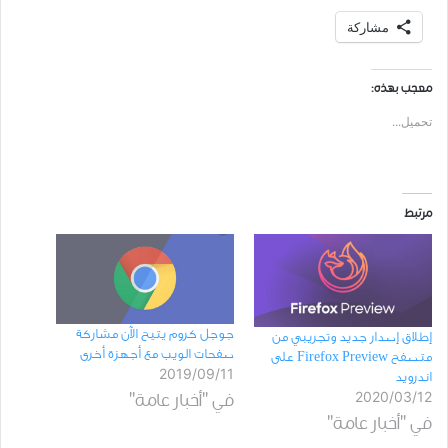
مشاركة
معجب بهذه:
تحميل...
مرتبط
ﺟﻮﺟﻞ ﻛﺮﻭﻡ ﻳﺘﻴﺢ الآن مشاركة
إطلاق ﺇﺻﺪﺍﺭ ﺟﺪﻳﺪ ﻭﺗﺠﺮﻳﺒﻲ ﻣﻦ
ﺻﻔﺤﺎﺕ ﺍﻟﻮﻳﺐ مع ﺃﺟﻬﺰﺓ ﺃﺧﺮﻯ
متصفح Firefox Preview على
2019/09/11
اندرويد
2020/03/12
في "أخبار عامة"
في "أخبار عامة"