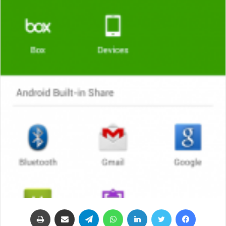
فيسبوك
تويتر
لينكدإن
واتساب
تيلقرام
مشاركة عبر البريد
طباعة