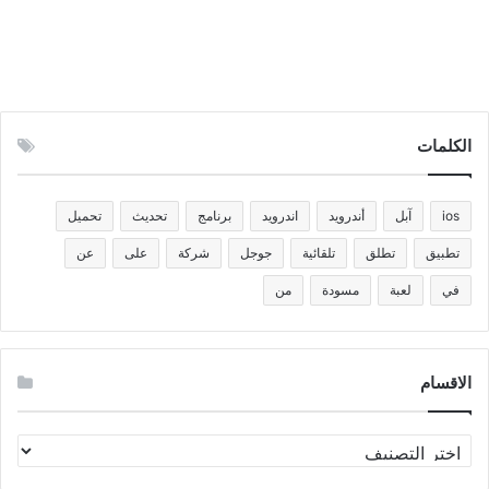
الكلمات
ios
آبل
أندرويد
اندرويد
برنامج
تحديث
تحميل
تطبيق
تطلق
تلقائية
جوجل
شركة
على
عن
في
لعبة
مسودة
من
الاقسام
الاقسام