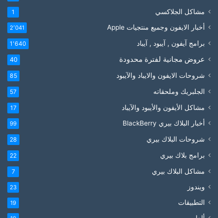
مشاكل الجلاكسي
1
أخبار الايفون وجميع منتجيات Apple
2٬041
برامج آيفون , آيبود , آيباد
1٬640
عروض مجانية لفترة محدودة
40
شروحات الايفون والايباد والآيبود
85
الجلبريك وملحقاته
57
مشاكل الأيفون والأيبود والآيباد
17
أخبار البلاك بيري BlackBerry
99
شروحات البلاك بيري
28
برامج بلاك بيري
22
مشاكل البلاك بيري
7
ويندوز
23
التطبيقات
19