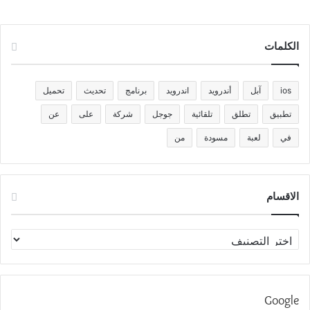
الكلمات
ios
آبل
أندرويد
اندرويد
برنامج
تحديث
تحميل
تطبيق
تطلق
تلقائية
جوجل
شركة
على
عن
في
لعبة
مسودة
من
الاقسام
الاقسام
Google