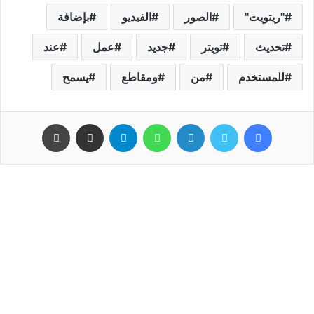
"ريتويت"
الصور
الفيديو
بإضافة
تحديث
تويتر
جديد
عمل
عند
للمستخدم
من
ومقاطع
يسمح
فيسبوك
تويتر
لينكدإن
واتساب
تيلقرام
مشاركة عبر البريد
طباعة