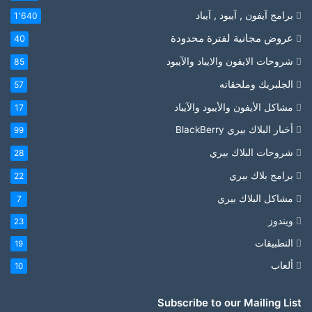
برامج آيفون , آيبود , آيباد
1٬640
عروض مجانية لفترة محدودة
40
شروحات الايفون والايباد والآيبود
85
الجلبريك وملحقاته
57
مشاكل الأيفون والأيبود والآيباد
17
أخبار البلاك بيري BlackBerry
99
شروحات البلاك بيري
28
برامج بلاك بيري
22
مشاكل البلاك بيري
7
ويندوز
23
التطبيقات
19
ألعاب
10
Subscribe to our Mailing List