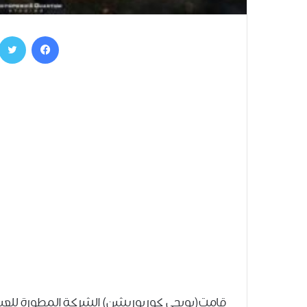
فيسبوك
قامت(بوبجى كوربوريشن) الشركة المطورة للعبة 