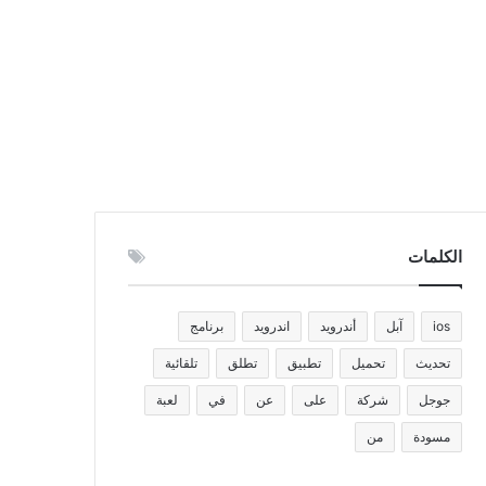
الكلمات
ios
آبل
أندرويد
اندرويد
برنامج
تحديث
تحميل
تطبيق
تطلق
تلقائية
جوجل
شركة
على
عن
في
لعبة
مسودة
من