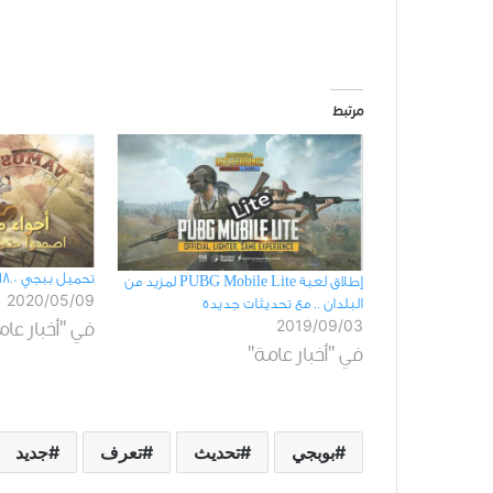
مرتبط
تحميل ببجي 0.18.0 للأندرويد برابط مباشر
ﺇﻃﻼﻕ ﻟﻌﺒﺔ PUBG Mobile Lite ﻟﻤﺰﻳﺪ ﻣﻦ
2020/05/09
ﺍﻟﺒﻠﺪﺍﻥ .. ﻣﻊ ﺗﺤﺪﻳﺜﺎﺕ ﺟﺪﻳﺪﺓ
2019/09/03
في "أخبار عام
في "أخبار عامة"
بوبجي
تحديث
تعرف
جديد