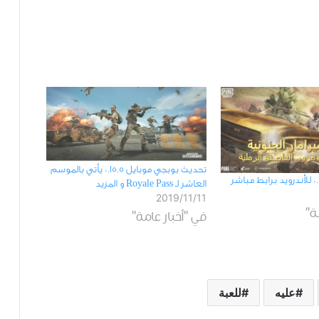
تحديث بوبجي ﻣﻮﺑﺎﻳﻞ 0.15.5 ﻳﺄﺗﻲ ﺑﺎﻟﻤﻮﺳﻢ
ﺍﻟﻌﺎﺷﺮ ﻟـ Royale Pass و المزيد
2019/11/11
ة"
في "أخبار عامة"
عليه
للعبة