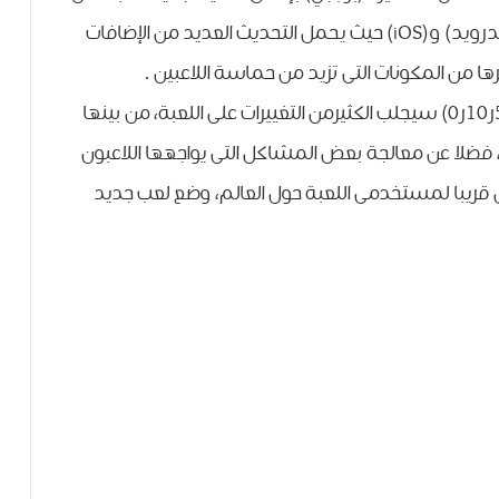
اجهزة الهواتف الذكية العاملة بنظامي التشغيل أندرويد) و(iOS) حيث يحمل التحديث العديد من الإضافات
ا من المكونات التى تزيد من حماسة اللاعبين .
وتقول الشركة أن التحديث الأخير (بوبجى موبايل 5ر10ر0) سيجلب الكثيرمن التغييرات على اللعبة، من بينها
فضلا عن معالجة بعض المشاكل التى يواجهها اللاعبون
ل قريبا لمستخدمى اللعبة حول العالم، وضع لعب جديد