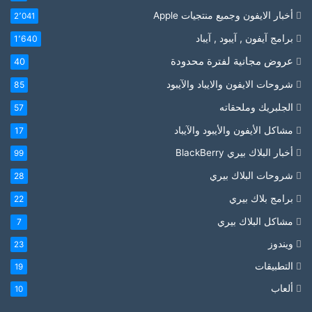
أخبار الايفون وجميع منتجيات Apple
2٬041
برامج آيفون , آيبود , آيباد
1٬640
عروض مجانية لفترة محدودة
40
شروحات الايفون والايباد والآيبود
85
الجلبريك وملحقاته
57
مشاكل الأيفون والأيبود والآيباد
17
أخبار البلاك بيري BlackBerry
99
شروحات البلاك بيري
28
برامج بلاك بيري
22
مشاكل البلاك بيري
7
ويندوز
23
التطبيقات
19
ألعاب
10