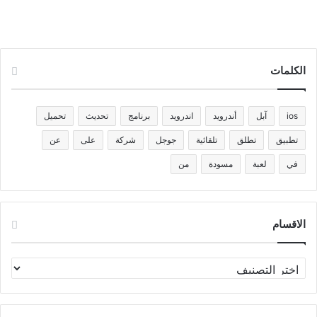
الكلمات
ios
آبل
أندرويد
اندرويد
برنامج
تحديث
تحميل
تطبيق
تطلق
تلقائية
جوجل
شركة
على
عن
في
لعبة
مسودة
من
الاقسام
الاقسام