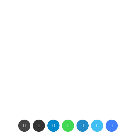
فيسبوك
تويتر
لينكدإن
واتساب
تيلقرام
مشاركة عبر البريد
طباعة