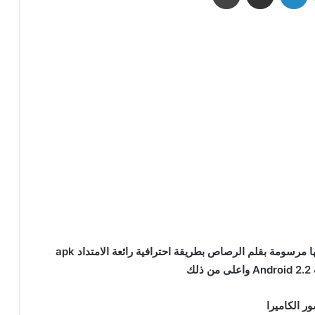
كاميرا رائعة لاجهزة الاندرويد التي تجعل الصور وكانها مرسومة بقلم الرصاص بطريقة احترافية رائعة الامتداد apk
لك
ر الكاميرا