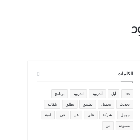
د
الكلمات
ios
آبل
أندرويد
اندرويد
برنامج
تحديث
تحميل
تطبيق
تطلق
تلقائية
جوجل
شركة
على
عن
في
لعبة
مسودة
من