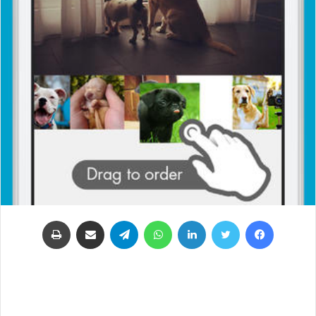
فيسبوك
تويتر
لينكدإن
واتساب
تيلقرام
مشاركة عبر البريد
طباعة