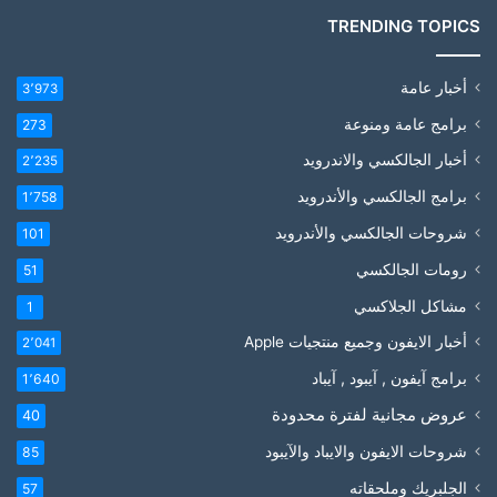
TRENDING TOPICS
أخبار عامة
3٬973
برامج عامة ومنوعة
273
أخبار الجالكسي والاندرويد
2٬235
برامج الجالكسي والأندرويد
1٬758
شروحات الجالكسي والأندرويد
101
رومات الجالكسي
51
مشاكل الجلاكسي
1
أخبار الايفون وجميع منتجيات Apple
2٬041
برامج آيفون , آيبود , آيباد
1٬640
عروض مجانية لفترة محدودة
40
شروحات الايفون والايباد والآيبود
85
الجلبريك وملحقاته
57