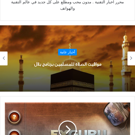
محرر اخبار التقنية . مدون محب ومطلع على كل جديد في عالم التقنية
والهواتف
أخبار عامة
برنامج الرسوم المتحركة OpenToonz للكمبيوتر