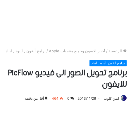
الرئيسية
/
أخبار الايفون وجميع منتجيات Apple
/
برامج آيفون , آيبود , آيباد
برامج آيفون , آيبود , آيباد
برنامج تحويل الصور الى فيديو PicFlow
للايفون
ايمن كلوب
2013/11/26
0
464
أقل من دقيقة