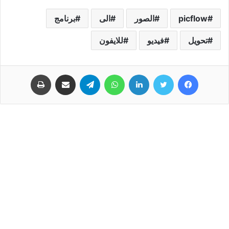
picflow
الصور
الى
برنامج
تحويل
فيديو
للايفون
فيسبوك
تويتر
لينكدإن
واتساب
تيلقرام
مشاركة عبر البريد
طباعة