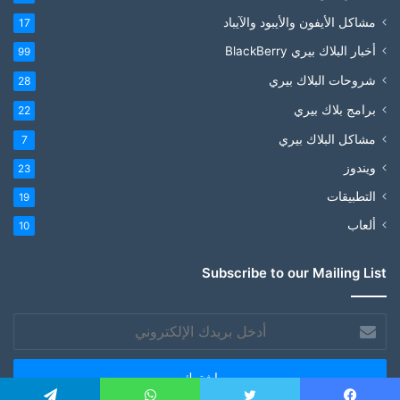
مشاكل الأيفون والأيبود والآيباد
17
أخبار البلاك بيري BlackBerry
99
شروحات البلاك بيري
28
برامج بلاك بيري
22
مشاكل البلاك بيري
7
ويندوز
23
التطبيقات
19
ألعاب
10
Subscribe to our Mailing List
أدخل
بريدك
الإلكتروني