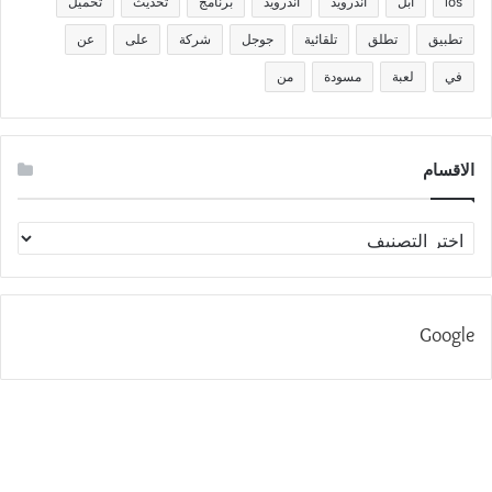
ios
آبل
أندرويد
اندرويد
برنامج
تحديث
تحميل
تطبيق
تطلق
تلقائية
جوجل
شركة
على
عن
في
لعبة
مسودة
من
الاقسام
الاقسام
Google