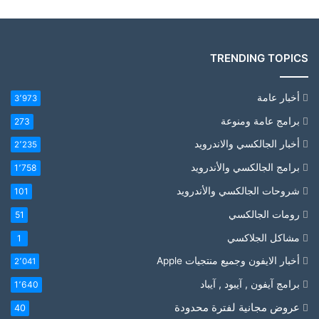
TRENDING TOPICS
أخبار عامة
3٬973
برامج عامة ومنوعة
273
أخبار الجالكسي والاندرويد
2٬235
برامج الجالكسي والأندرويد
1٬758
شروحات الجالكسي والأندرويد
101
رومات الجالكسي
51
مشاكل الجلاكسي
1
أخبار الايفون وجميع منتجيات Apple
2٬041
برامج آيفون , آيبود , آيباد
1٬640
عروض مجانية لفترة محدودة
40