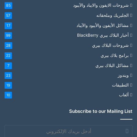
شروحات الايفون والايباد والآيبود
85
الجلبريك وملحقاته
57
مشاكل الأيفون والأيبود والآيباد
17
أخبار البلاك بيري BlackBerry
99
شروحات البلاك بيري
28
برامج بلاك بيري
22
مشاكل البلاك بيري
7
ويندوز
23
التطبيقات
19
ألعاب
10
Subscribe to our Mailing List
أدخل
بريدك