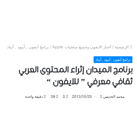
الرئيسية
/
أخبار الايفون وجميع منتجيات Apple
/
برامج آيفون , آيبود , آيباد
برامج آيفون , آيبود , آيباد
برنامج الميدان إثراء المحتوى العربي
ثقافي معرفي ” للايفون “
تابع
محمد الحذيفي
2013/10/25
0
38
دقيقة واحدة
على
تويتر