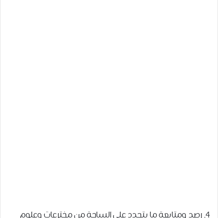
4ـ رصد ومتابعة ما يتجدد على الساحة من مخترعات وعلوم