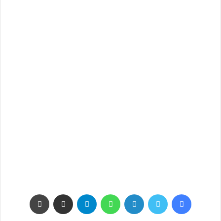
فيسبوك
تويتر
لينكدإن
واتساب
تيلقرام
مشاركة عبر البريد
طباعة