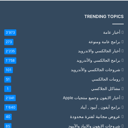
TRENDING TOPICS
أخبار عامة
3٬973
برامج عامة ومنوعة
273
أخبار الجالكسي والاندرويد
2٬235
برامج الجالكسي والأندرويد
1٬758
شروحات الجالكسي والأندرويد
101
رومات الجالكسي
51
مشاكل الجلاكسي
1
أخبار الايفون وجميع منتجيات Apple
2٬041
برامج آيفون , آيبود , آيباد
1٬640
عروض مجانية لفترة محدودة
40
شروحات الايفون والايباد والآيبود
85