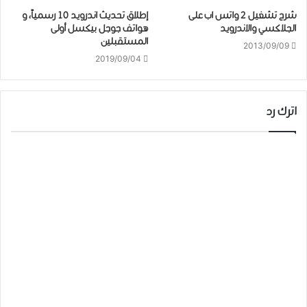
شرح تشغيل 2 واتس اب على
إطلاق تحديث ﺍﻧﺪﺭﻭﻳﺪ 10 ﺭﺳﻤﻴﺎً، و
الجلاكسي والاندرويد
هواتف جوجل بيكسل أولى
المستقبلين
2013/09/09
2019/09/04
اترك رد