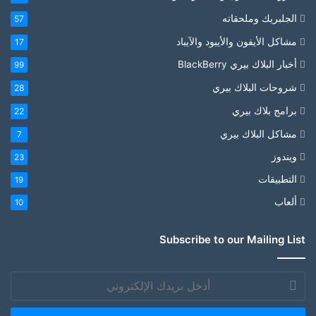
الجلبريك وملحقاته
57
مشاكل الأيفون والأيبود والآيباد
17
أخبار البلاك بيري BlackBerry
99
شروحات البلاك بيري
28
برامج بلاك بيري
22
مشاكل البلاك بيري
7
ويندوز
23
التطبيقات
19
ألعاب
10
Subscribe to our Mailing List
أدخل
بريدك
الإلكتروني