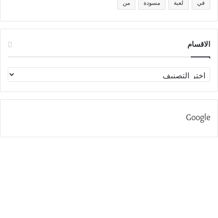
في
لعبة
مسودة
من
الاقسام
الاقسام
Google