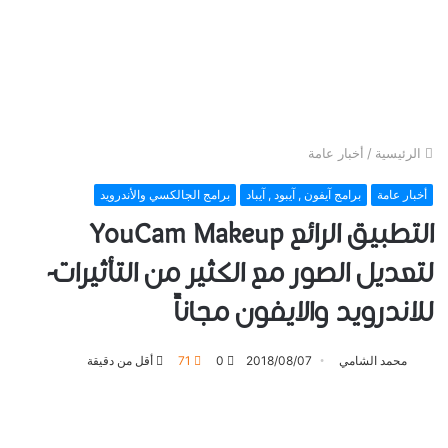
الرئيسية
/
أخبار عامة
أخبار عامة
برامج آيفون , آيبود , آيباد
برامج الجالكسي والأندرويد
التطبيق الرائع YouCam Makeup
لتعديل الصور مع الكثير من التأثيرات-
للاندرويد والايفون مجاناً
محمد الشامي
2018/08/07
0
71
أقل من دقيقة