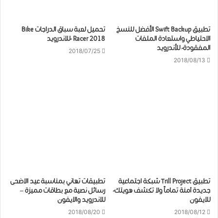
تطبيق Swift Backup الأفضل للنسخ
تحميل لعبة سباق الدراجات Bike
الاحتياطي واستعادة الملفات
Racer 2018 -للاندرويد
المفقودة- للأندرويد
2018/07/25
2018/08/13
تطبيق Trill Project شبكة اجتماعية
تطبيقات تهاني بمناسبة عيد الاضحى
جديدة آمنة تماماً ولا تكشف هويتك-
رسائل نصية مع بطاقات مميزة –
للايفون
للاندرويد والايفون
2018/08/20
2018/08/12