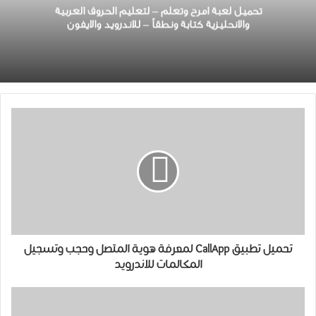
تحميل لعبة امرح وتعلم – لتعليم الحروف العربية
والانحليزية كتابة ونطقاً – للاندرويد والايفون
تحميل تطبيق CallApp لمعرفة هوية المتصل وحجب وتسجيل
المكالمات للاندرويد