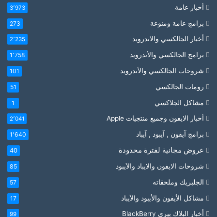
أخبار عامة
3٬973
برامج عامة ومنوعة
273
أخبار الجالكسي والاندرويد
2٬235
برامج الجالكسي والأندرويد
1٬758
شروحات الجالكسي والأندرويد
101
رومات الجالكسي
51
مشاكل الجلاكسي
1
أخبار الايفون وجميع منتجيات Apple
2٬041
برامج آيفون , آيبود , آيباد
1٬640
عروض مجانية لفترة محدودة
40
شروحات الايفون والايباد والآيبود
85
الجلبريك وملحقاته
57
مشاكل الأيفون والأيبود والآيباد
17
أخبار البلاك بيري BlackBerry
99