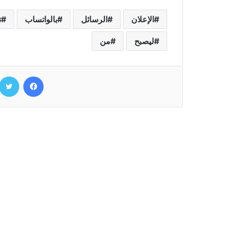
الإعلان
الرسائل
بالواتساب
ت
ليصبح
من
فيسبوك