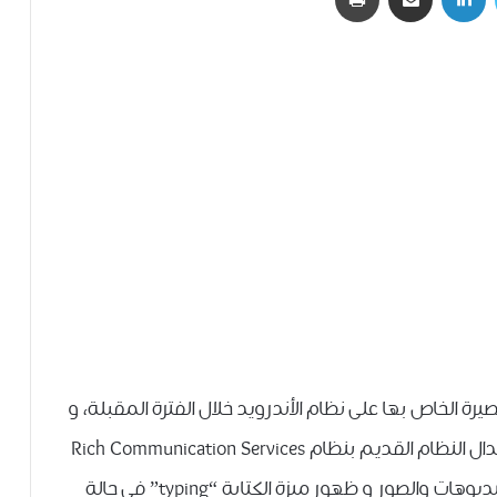
 الخاص بها على نظام الأندرويد خلال الفترة المقبلة، و
بحسب موقع gadgetsnow الهندي فسيتم استبدال النظام القديم بنظام Rich Communication Services
، حيث سيتمتع بميزات كبيره مثل: ﻣﺜﻞ ﺇﺭﺳﺎﻝ ﺍﻟﻔﻴﺪﻳﻮﻫﺎﺕ ﻭﺍﻟﺼﻮﺭ ﻭ ﻇﻬﻮﺭ ﻣﻴﺰﺓ ﺍﻟﻜﺘﺎﺑﺔ “typing” ﻓﻰ ﺣﺎﻟﺔ