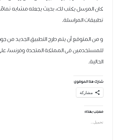
ﺗﻄﺒﻴﻘﺎﺕ ﺍﻟﻤﺮﺍﺳﻠﺔ.
و من المتوقع أن ﻳﺘﻢ ﻃﺮﺡ ﺍﻟﺘﻄﺒﻴﻖ ﺍﻟﺠﺪﻳﺪ ﻣﻦ ﺟ
ﻟﻠﻤﺴﺘﺨﺪﻣﻴﻦ ﻓﻰ ﺍﻟﻤﻤﻠﻜﺔ ﺍﻟﻤﺘﺤﺪﺓ ﻭﻓﺮﻧﺴﺎ، على أ
ﺍﻟﺤﺎﻟﻴﺔ.
شارك هذا الموضوع:
مشاركة
معجب بهذه:
تحميل...