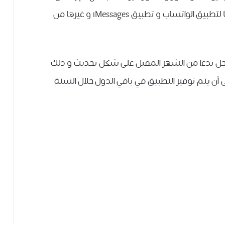
ﻛﺎﻥ ﺍﻟﻤﺮﺳﻞ ﻳﻜﺘﺐ ﻟﻚ، بحيث ﻳﺠﻌﻠﻪ ﻣﺸﺎﺑﻪ ﺗﻤﺎﻣًﺎ لتطبيق الواتساب و تطبيق iMessages ﻭ ﻏﻴﺮﻫﺎ ﻣﻦ
ﻮﺟﻞ ﺑﺪﺀًﺍ ﻣﻦ ﺍﻟﺸﻬﺮ ﺍﻟﻤﻘﺒﻞ على شكل تحديث و ذلك
ن يتم توفير التطبيق في باقي الدول ﺧﻼﻝ ﺍﻟﺴﻨﺔ