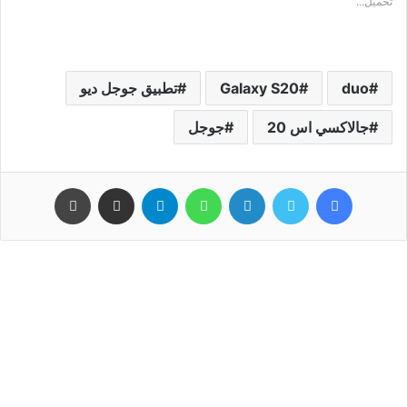
تحميل...
duo
Galaxy S20
ﺗﻄﺒﻴﻖ جوجل ديو
ﺟﺎﻻﻛﺴﻲ ﺍﺱ 20
جوجل
فيسبوك
تويتر
لينكدإن
واتساب
تيلقرام
مشاركة عبر البريد
طباعة