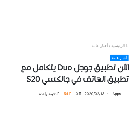
الرئيسية
/
أخبار عامة
أخبار عامة
الآن ﺗﻄﺒﻴﻖ جوجل Duo ﻳﺘﻜﺎﻣﻞ ﻣﻊ
ﺗﻄﺒﻴﻖ ﺍﻟﻬﺎﺗﻒ ﻓﻲ ﺟﺎﻟﻜﺴﻲ S20
Apps
2020/02/13
0
54
دقيقة واحدة