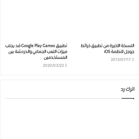
النسخة الاخيرة من تطبيق خرائط
تطبيق Google Play Games قد يجلب
جوجل لانظمة iOS
ﻣﻴﺰﺍﺕ ﺍﻟﻠﻌﺐ ﺍﻟﺠﻤﺎﻋﻲ ﻭﺍﻟﺪﺭﺩﺷﺔ بين
المستخدمين
2013/07/17
2020/03/22
اترك رد