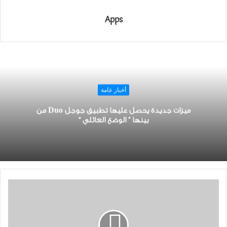
Apps
أخبار عامة
ميزات جديدة يحصل عليها تطبيق ﺟﻮﺟﻞ Duo من
بينها ” ﺍﻟﻮﺿﻊ ﺍﻟﻌﺎﺋﻠﻲ “