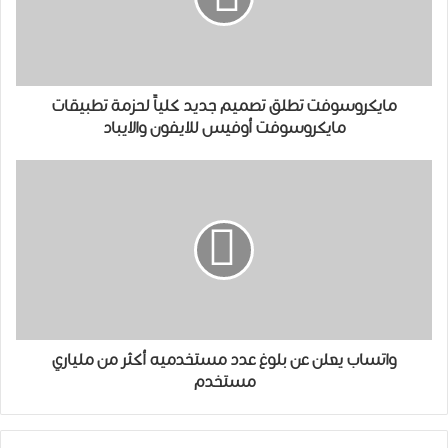
ﻣﺎﻳﻜﺮﻭﺳﻮﻓﺖ تطلق تصميم جديد كلياً لحزمة تطبيقات
مايكروسوفت ﺃﻭﻓﻴﺲ ﻟﻼﻳﻔﻮﻥ ﻭﺍﻻﻳﺒﺎﺩ
ﻭﺍﺗﺴﺎﺏ ﻳﻌﻠﻦ عن بلوغ ﻋﺪﺩ مستخدميه أكثر ﻣﻦ ﻣﻠﻴﺎﺭي
مستخدم