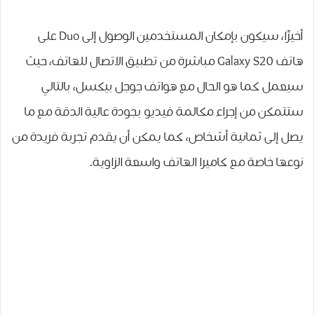
ﺃﺧﻴﺮًﺍ، سيكون بإمكان المستخدمين ﺍﻟﻮﺻﻮﻝ ﺇﻟﻰ Duo ﻋﻠﻰ
هاتف Galaxy S20 ﻣﺒﺎﺷﺮﺓ ﻣﻦ تطبيق الاتصال للهاتف، حيث
سيعمل ﻛﻤﺎ ﻫﻮ ﺍﻟﺤﺎﻝ ﻣﻊ ﻫﻮﺍﺗﻒ ﺟﻮﺟﻞ ﺑﻴﻜﺴﻞ، ﺑﺎﻟﺘﺎﻟﻲ
ﺳﺘﺘﻤﻜﻦ ﻣﻦ ﺇﺟﺮﺍﺀ ﻣﻜﺎﻟﻤﺔ ﻓﻴﺪﻳﻮ ﺑﺠﻮﺩﺓ ﻋﺎﻟﻴﺔ ﺍﻟﺪﻗﺔ ﻣﻊ ﻣﺎ
ﻳﺼﻞ ﺇﻟﻰ ﺛﻤﺎﻧﻴﺔ ﺃﺷﺨﺎﺹ، كما يمكن أن يقدم تجربة ﻓﺮﻳﺪﺓ ﻣﻦ
ﻧﻮﻋﻬﺎ خاصة مع كاميرا الهاتف ﻭﺍﺳﻌﺔ ﺍﻟﺰﺍﻭﻳﺔ.