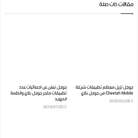
مقالات ذات صلة
ﺟﻮﺟﻞ ﺗﺰﻳﻞ ﻣﻌﻈﻢ ﺗﻄﺒﻴﻘﺎﺕ شركة
جوجل تعلن عن احصائيات عدد
Cheetah Mobile ﻣﻦ ﺟﻮﺟﻞ ﺑﻼﻱ
تطبيقات متجر جوجل بلاي وانظمة
اندرويد
2020/02/28
2013/07/25