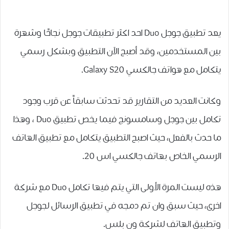
يعد تطبيق جوجل Duo احد اكثر تطبيقات جوجل ﻧﺠﺎﺣًﺎ ﻭﺷﻬﺮﺓ
ﺑﻴﻦ ﺍﻟﻤﺴﺘﺨﺪﻣﻴﻦ، وقد أصبح الآن التطبيق وبشكل رسمي
يتكامل ﻣﻊ ﻫﻮﺍﺗﻒ ﺟﺎﻟﻜﺴﻲ Galaxy S20.
وكانت العديد من التقارير قد تحدثت سابقاً عن قرب ﻭﺟﻮﺩ
ﺗﻜﺎﻣﻞ ﺑﻴﻦ ﺟﻮﺟﻞ ﻭﺳﺎﻣﺴﻮﻧﺞ ﻓﻴﻤﺎ ﻳﺨﺺ ﺗﻄﺒﻴﻖ Duo ، وهذا
ما حدث بالفعل، حيث اصبح التطبيق يتكامل مع تطبيق الهاتف
الرسمي الخاص بهاتف جالكسي اس 20.
هذه ليست المرة الأولى التي يتم فيها تكامل Duo مع شركة
اخرى، حيث سبق وان تم ﺩﻣﺠﻪ ﻓﻲ ﺗﻄﺒﻴﻖ ﺍﻟﺮﺳﺎﺋﻞ ﻟﺠﻮﺟﻞ
ﻭﺗﻄﺒﻴﻖ ﺍﻟﻬﺎﺗﻒ ﻟﺸﺮﻛﺔ ﻭﻥ ﺑﻠﺲ.