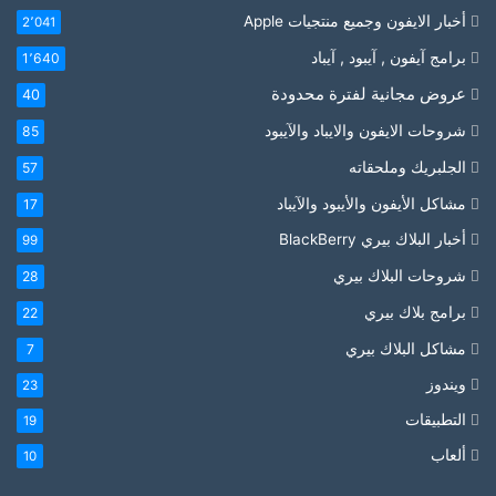
أخبار الايفون وجميع منتجيات Apple
2٬041
برامج آيفون , آيبود , آيباد
1٬640
عروض مجانية لفترة محدودة
40
شروحات الايفون والايباد والآيبود
85
الجلبريك وملحقاته
57
مشاكل الأيفون والأيبود والآيباد
17
أخبار البلاك بيري BlackBerry
99
شروحات البلاك بيري
28
برامج بلاك بيري
22
مشاكل البلاك بيري
7
ويندوز
23
التطبيقات
19
ألعاب
10