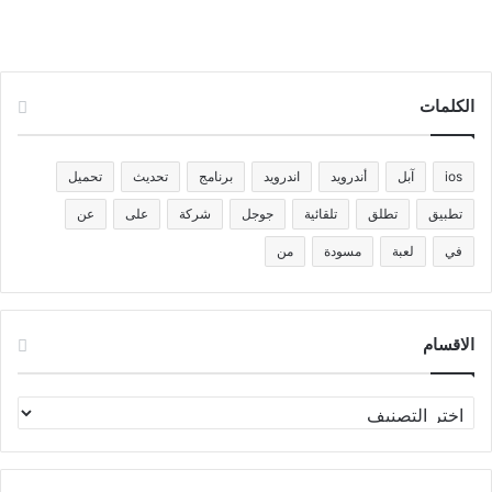
الكلمات
ios
آبل
أندرويد
اندرويد
برنامج
تحديث
تحميل
تطبيق
تطلق
تلقائية
جوجل
شركة
على
عن
في
لعبة
مسودة
من
الاقسام
الاقسام