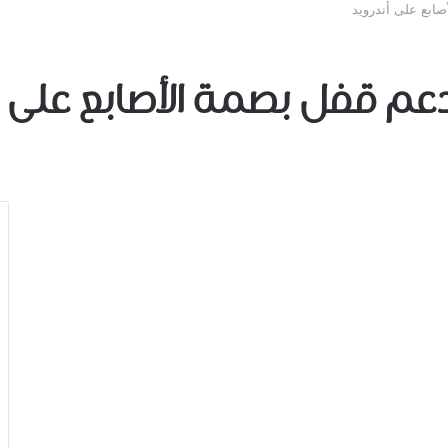
ﺎﺑﻊ ﻋﻠﻰ ﺃﻧﺪﺭﻭﻳﺪ
دعم ﻗﻔﻞ ﺑﺼﻤﺔ ﺍﻷﺻﺎﺑﻊ ﻋﻠﻰ ﺃ