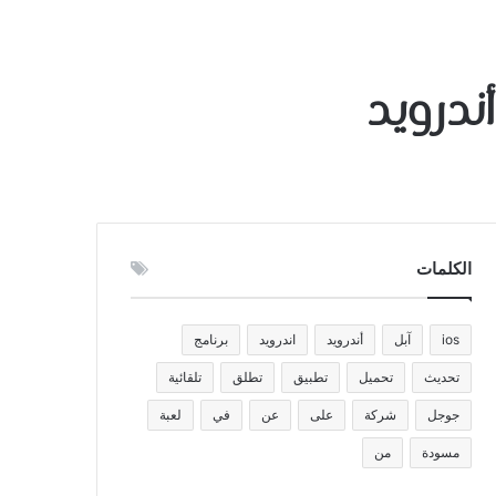
ﻧﺪﺭﻭﻳﺪ
الكلمات
ios
آبل
أندرويد
اندرويد
برنامج
تحديث
تحميل
تطبيق
تطلق
تلقائية
جوجل
شركة
على
عن
في
لعبة
مسودة
من