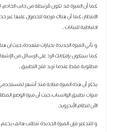
كما ﺃﻥ ﺍﻟﻤﻴﺰﺓ ﻗﺪ ﺗﻜﻮﻥ ﻣُﺮﺗﺒﻄﺔ ﻣﻦ ﺟﺎﻧﺐ ﺍﻟﺨﺎﺩﻡ،
ﺍﻻﻧﺘﻈﺎﺭ، كما أن ﻫﻨﺎﻙ ﻓﺮﺻﺔ للحصول ﻋﻠﻴﻬﺎ ﻋﺒﺮ ﺣﺬ
ﺍﺣﺘﻴﺎﻃﻴﺔ للبيانات .
و تأتي الميزة الجديدة بخيارات متعددة، حيث ان ﻫ
كما ﺳﻴﻜﻮﻥ ﺑﺈﻣﻜﺎﻧﻚ ﺍﻟﺮﺩ ﻋﻠﻰ ﺍﻟﺮﺳﺎﺋﻞ ﻣﻦ ﺍﻹﺷﻌﺎﺭ
ﻣﻄﻠﻮﺑﺔ ﻓﻘﻂ ﻋﻨﺪﻣﺎ ﺗﺮﻳﺪ ﻓﺘﺢ ﺍﻟﺘﻄﺒﻴﻖ .
الآن لنظام الأندرويد.
و للتذكير فإن الميزة الجديدة تتطلب هاتف يدعم 