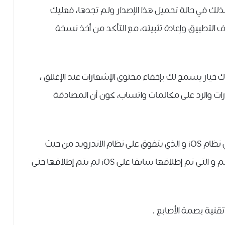
 ﻟﺬﻟﻚ ﻓﻲ ﺣﺎﻟﺔ ﺗﺤﻤﻴﻞ ﻫﺬﺍ ﺍﻹﺻﺪﺍﺭ ﻭﻟﻢ ﺗﺠﺪﻫﺎ، ﻓﻌﻠﻴﻚ
ﻑ ﺍﻟﺘﻄﺒﻴﻖ ﻭﺇﻋﺎﺩﺓ ﺗﺜﺒﻴﺘﻪ، مع التأكد ﻣﻦ ﺃﺧﺬ ﻧﺴﺨﺔ
ﻨﺎﻙ ﺧﻴﺎﺭ ﻳﺴﻤﺢ ﻟﻚ ﺑﺈﺧﻔﺎﺀ ﻣﺤﺘﻮﻯ ﺍﻹﺷﻌﺎﺭﺍﺕ ﻋﻨﺪ ﺍﻹﻏﻼﻕ ،
ﺍﺕ ﻭﺍﻟﺮﺩ ﻋﻠﻰ ﻣﻜﺎﻟﻤﺎﺕ ﻭﺍﺗﺴﺎﺏ، ﻛﻮﻥ ﺃﻥ ﺍﻟﻤﺼﺎﺩﻗﺔ
يذكر أن هذه الميزة متاحة منذ أشهر لمستخدمي نظام iOS و الذي يتفوق على نظام الاندرويد من حيث
ميزات تطبيق الواتساب، حيث أن ميزة الوضع المظلم و التي تم إطلاقها سابقا على iOS لم يتم إطلاقها حتى
ﺗﻘﻨﻴﺔ ﺑﺼﻤﺔ ﺍﻷﺻﺎﺑﻊ .