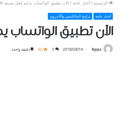
الرئيسية
/
أخبار عامة
/
الآن تطبيق الواتساب يدعم ﻗﻔﻞ ﺑﺼﻤﺔ ﺍﻷﺻ
أخبار عامة
برامج الجالكسي والأندرويد
الآن تطبيق الواتساب ي
Apps
2019/08/14
0
62
دقيقة واحدة