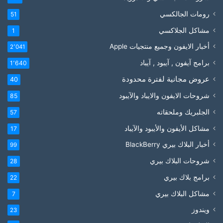
رومات الجالكسي
51
مشاكل الجلاكسي
1
أخبار الايفون وجميع منتجيات Apple
2٬041
برامج آيفون , آيبود , آيباد
1٬640
عروض مجانية لفترة محدودة
40
شروحات الايفون والايباد والآيبود
85
الجلبريك وملحقاته
57
مشاكل الأيفون والأيبود والآيباد
17
أخبار البلاك بيري BlackBerry
99
شروحات البلاك بيري
28
برامج بلاك بيري
22
مشاكل البلاك بيري
7
ويندوز
23