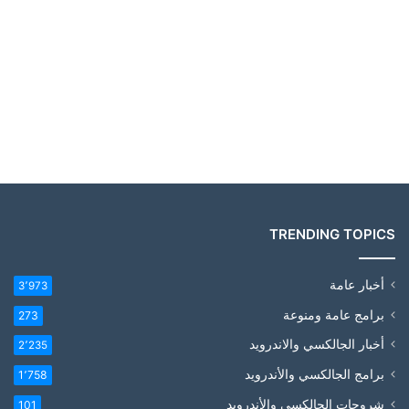
TRENDING TOPICS
أخبار عامة
3٬973
برامج عامة ومنوعة
273
أخبار الجالكسي والاندرويد
2٬235
برامج الجالكسي والأندرويد
1٬758
شروحات الجالكسي والأندرويد
101