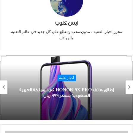
ايمن كلوب
محرر اخبار التقنية . مدون محب ومطلع على كل جديد في عالم التقنية
والهواتف
أخبار عامة
إطلاق ﻫﺎﺗﻒ HONOR 9X PRO في ﺍﻟﻤﻤﻠﻜﺔ ﺍﻟﻌﺮﺑﻴﺔ
ﺍﻟﺴﻌﻮﺩﻳﺔ ﺑﺴﻌﺮ 999 ﺭﻳﺎﻝ