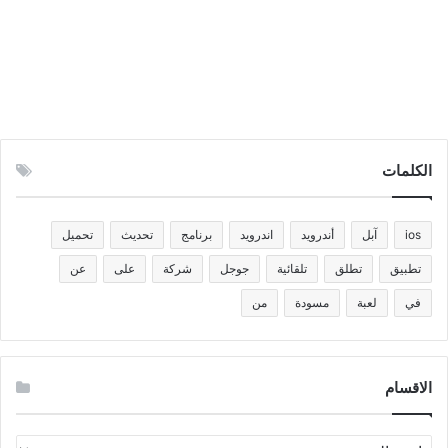
الكلمات
ios
آبل
أندرويد
اندرويد
برنامج
تحديث
تحميل
تطبيق
تطلق
تلقائية
جوجل
شركة
على
عن
في
لعبة
مسودة
من
الاقسام
الاقسام