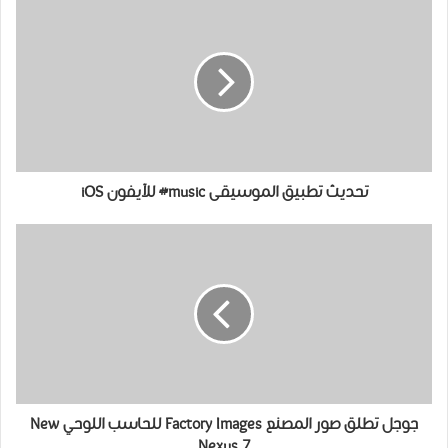
تحديث تطبيق الموسيقى music# للآيفون iOS
جوجل تطلق صور المصنع Factory Images للحاسب اللوحي New
Nexus 7