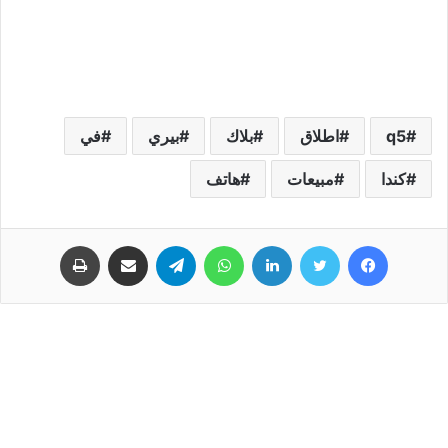
q5
اطلاق
بلاك
بيري
في
كندا
مبيعات
هاتف
فيسبوك
تويتر
لينكدإن
واتساب
تيلقرام
مشاركة عبر البريد
طباعة