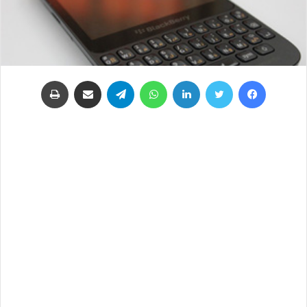
فيسبوك
تويتر
لينكدإن
واتساب
تيلقرام
مشاركة عبر البريد
طباعة