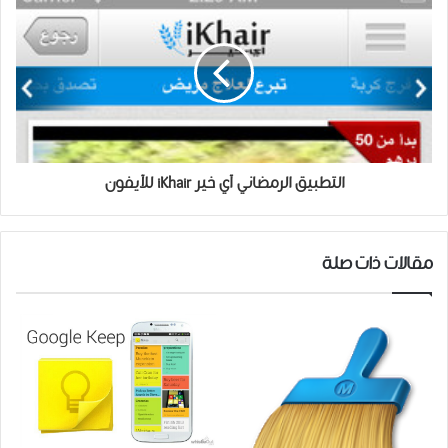
التطبيق الرمضاني آي خير iKhair للآيفون
مقالات ذات صلة