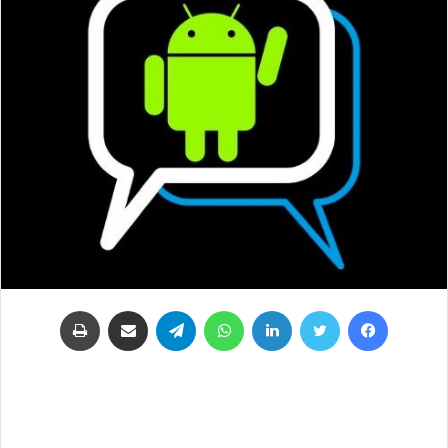
فيسبوك
تويتر
لينكدإن
واتساب
تيلقرام
مشاركة عبر البريد
طباعة