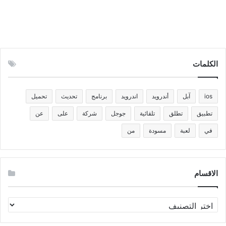
الكلمات
ios
آبل
أندرويد
اندرويد
برنامج
تحديث
تحميل
تطبيق
تطلق
تلقائية
جوجل
شركة
على
عن
في
لعبة
مسودة
من
الاقسام
الاقسام