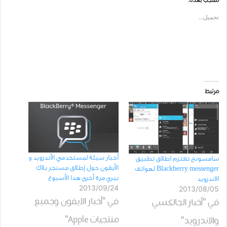
معجب بهذه:
تحميل...
مرتبط
أخبار سيئة لمستخدمي الأندرويد و
سامسونج تعتزم اطلاق تطبيق
الآيفون حول إطلاق مسنجر بلاك
Blackberry messenger لهواتف
بيري مرة أخرى هذا الأسبوع
الاندرويد
2013/09/24
2013/08/05
في "أخبار الايفون وجميع
في "أخبار الجالكسي
منتجيات Apple"
والاندرويد"