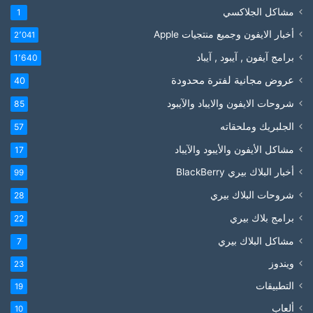
مشاكل الجلاكسي
1
أخبار الايفون وجميع منتجيات Apple
2٬041
برامج آيفون , آيبود , آيباد
1٬640
عروض مجانية لفترة محدودة
40
شروحات الايفون والايباد والآيبود
85
الجلبريك وملحقاته
57
مشاكل الأيفون والأيبود والآيباد
17
أخبار البلاك بيري BlackBerry
99
شروحات البلاك بيري
28
برامج بلاك بيري
22
مشاكل البلاك بيري
7
ويندوز
23
التطبيقات
19
ألعاب
10