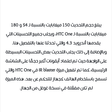
يبلغ حجم التحديث 150 ميغابايت بالنسبة لـ S4 و 180
ميغابايت بالنسبة لـ HTC One، ويجلب جميع التحسينات التي
يقدمها أندرويد 4.3 والتي تحدثنا عنها بالتفصيل هنا.
وبالإضافة إلى ذلك يجلب التحديث بعض التحسينات البسيطة
على الواجهة حيث تم اعتماد أيقونات أكبر حجمًا على الشاشة
الرئيسية، كما تم تفعيل ميزة IR blaster في HTC One والتي
تسمح باستخدام الهاتف كجهاز للتحكم عن بعد. هذه الميزة
لم تكن مفعّلة في نسخة غوغل من الجهاز.