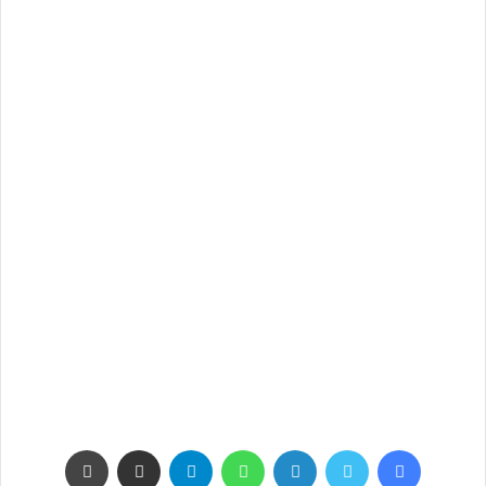
فيسبوك
تويتر
لينكدإن
واتساب
تيلقرام
مشاركة عبر البريد
طباعة