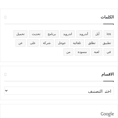
الكلمات
ios
آبل
أندرويد
اندرويد
برنامج
تحديث
تحميل
تطبيق
تطلق
تلقائية
جوجل
شركة
على
عن
في
لعبة
مسودة
من
الاقسام
الاقسام
Google