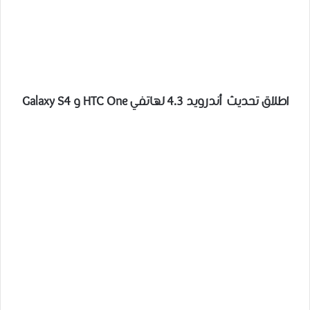
اطلاق تحديث أندرويد 4.3 لهاتفي HTC One و Galaxy S4