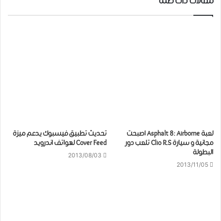
مقالات ذات صلة
لعبة Asphalt 8: Airborne اصبحت
تحديث تطبيق فيسبوك يدعم ميزة
مجانية و سيارة Clio R.S تلعب دور
Cover Feed لهواتف اندرويد
البطولة
2013/08/03
2013/11/05