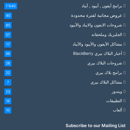
برامج آيفون , آيبود , آيباد
1٬640
عروض مجانية لفترة محدودة
40
شروحات الايفون والايباد والآيبود
85
الجلبريك وملحقاته
57
مشاكل الأيفون والأيبود والآيباد
17
أخبار البلاك بيري BlackBerry
99
شروحات البلاك بيري
28
برامج بلاك بيري
22
مشاكل البلاك بيري
7
ويندوز
23
التطبيقات
19
ألعاب
10
Subscribe to our Mailing List