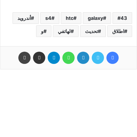
43
galaxy
htc
s4
أندرويد
اطلاق
تحديث
لهاتفي
و
فيسبوك
تويتر
لينكدإن
واتساب
تيلقرام
مشاركة عبر البريد
طباعة