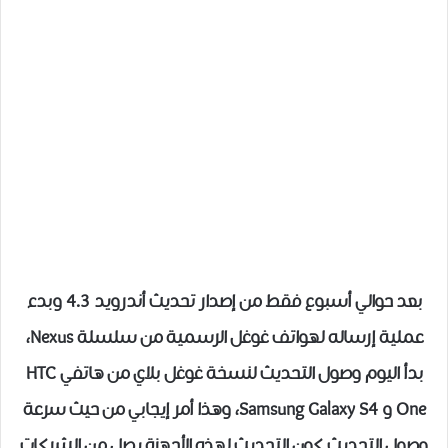
بعد حوالي أسبوع فقط من إصدار تحديث أندرويد 4.3 وبدء
عملية إرساله لهواتف غوغل الرسمية من سلسلة Nexus،
بدأ اليوم وصول التحديث لنسخة غوغل بلاي من هاتفي HTC
One و Samsung Galaxy S4، وهذا أمر إيجابي من حيث سرعة
وصول التحديث كون التحديث لهذه الأجهزة يصل من الشركات