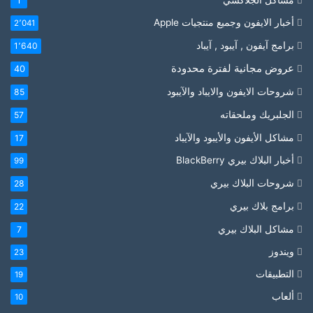
1
أخبار الايفون وجميع منتجيات Apple
2٬041
برامج آيفون , آيبود , آيباد
1٬640
عروض مجانية لفترة محدودة
40
شروحات الايفون والايباد والآيبود
85
الجلبريك وملحقاته
57
مشاكل الأيفون والأيبود والآيباد
17
أخبار البلاك بيري BlackBerry
99
شروحات البلاك بيري
28
برامج بلاك بيري
22
مشاكل البلاك بيري
7
ويندوز
23
التطبيقات
19
ألعاب
10