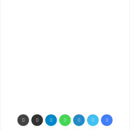
فيسبوك
تويتر
لينكدإن
واتساب
تيلقرام
مشاركة عبر البريد
طباعة