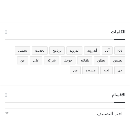
الكلمات
ios
آبل
أندرويد
اندرويد
برنامج
تحديث
تحميل
تطبيق
تطلق
تلقائية
جوجل
شركة
على
عن
في
لعبة
مسودة
من
الاقسام
الاقسام