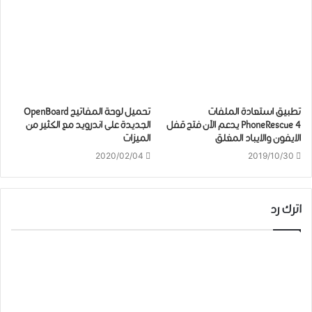
تطبيق استعادة الملفات
تحميل لوحة المفاتيح OpenBoard
PhoneRescue 4 ﻳﺪﻋﻢ ﺍﻵﻥ ﻓﺘﺢ ﻗﻔﻞ
الجديدة على اندرويد مع الكثير من
ﺍﻻﻳﻔﻮﻥ ﻭﺍﻻﻳﺒﺎﺩ ﺍﻟﻤﻐﻠﻖ
الميزات
2020/02/04
2019/10/30
اترك رد