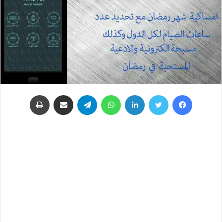
فيسبوك
تويتر
لينكدإن
واتساب
تيلقرام
مشاركة عبر البريد
طباعة