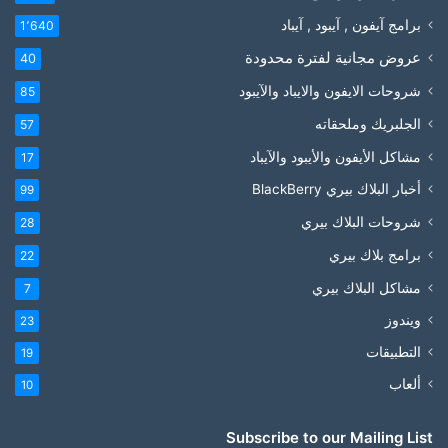
برامج آيفون , آيبود , آيباد
1٬640
عروض مجانية لفترة محدودة
40
شروحات الايفون والايباد والآيبود
85
الجلبريك وملحقاته
57
مشاكل الأيفون والأيبود والآيباد
17
أخبار البلاك بيري BlackBerry
99
شروحات البلاك بيري
28
برامج بلاك بيري
22
مشاكل البلاك بيري
7
ويندوز
23
التطبيقات
19
ألعاب
10
Subscribe to our Mailing List