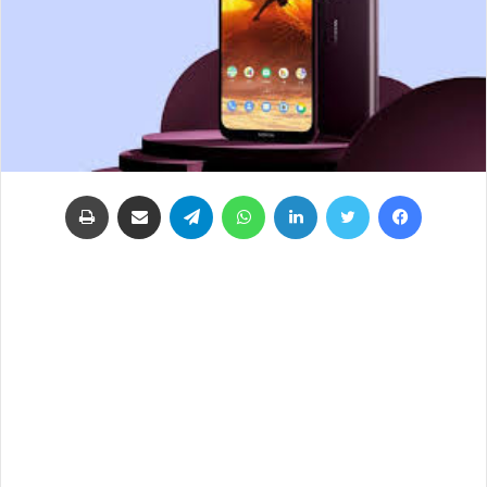
فيسبوك
تويتر
لينكدإن
واتساب
تيلقرام
مشاركة عبر البريد
طباعة