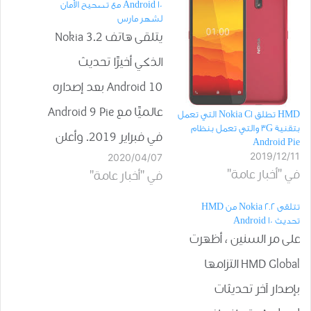
Android 10 مع تصحيح الأمان
لشهر مارس
يتلقى هاتف Nokia 3.2
الذكي أخيرًا تحديث
Android 10 بعد إصداره
عالميًا مع Android 9 Pie
HMD تطلق Nokia C1 التي تعمل
بتقنية 3G والتي تعمل بنظام
في فبراير 2019. وأعلن
Android Pie
2019/12/11
2020/04/07
التطوير اليوم من قبل
في "أخبار عامة"
في "أخبار عامة"
رئيس المنتج بشركة
تتلقى Nokia 2.2 من HMD
HMD Global Juho
تحديث Android 10
Sarvikas على Twitter.
على مر السنين ، أظهرت
علاوة على ذلك ، أعلنت
HMD Global التزامها
نوكيا أن آخر تحديث
بإصدار آخر تحديثات