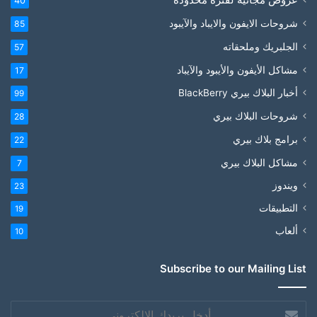
40
شروحات الايفون والايباد والآيبود
85
الجلبريك وملحقاته
57
مشاكل الأيفون والأيبود والآيباد
17
أخبار البلاك بيري BlackBerry
99
شروحات البلاك بيري
28
برامج بلاك بيري
22
مشاكل البلاك بيري
7
ويندوز
23
التطبيقات
19
ألعاب
10
Subscribe to our Mailing List
أدخل