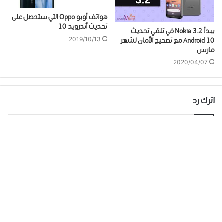
ﻫﻮﺍﺗﻒ ﺃﻭﺑﻮ Oppo اﻟﺘﻲ ﺳﺘﺤﺼﻞ ﻋﻠﻰ
تحديث ﺃﻧﺪﺭﻭﻳﺪ 10
يبدأ Nokia 3.2 في تلقي تحديث
2019/10/13
Android 10 مع تصحيح الأمان لشهر
مارس
2020/04/07
اترك رد