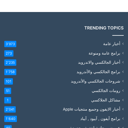
TRENDING TOPICS
أخبار عامة
3٬973
برامج عامة ومنوعة
273
أخبار الجالكسي والاندرويد
2٬235
برامج الجالكسي والأندرويد
1٬758
شروحات الجالكسي والأندرويد
101
رومات الجالكسي
51
مشاكل الجلاكسي
1
أخبار الايفون وجميع منتجيات Apple
2٬041
برامج آيفون , آيبود , آيباد
1٬640
عروض مجانية لفترة محدودة