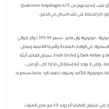
ميجابكسل وشاشة عرض كاملة خالية من درجة أو ثقب. إنه مدعوم من Qualcomm Snapdragon 675
تم تحديد سعر أول هاتف 64 ميجابيكسل من موتورولا ، موتورولا وان هايبر ، بسعر 399.99 دولار (حوالي
ح للاستحواذ في الولايات المتحدة وأمريكا اللاتينية وبعض
الأسواق الأوروبية. يأتي بخيارات ألوان Deep Sea Blue و Dark Amber و Fresh Orchid. سيصل الهاتف أيضًا
ولكن لا توجد أية إشارة إلى ما إذا كان ، أو متى ،
نا بموتورولا للتأكيد وسوف نضيف الرد عندما نسمع رد
يعمل موتورولا وان هايبر ثنائي شرائح الاتصال (نانو) على تشغيل الفانيليا أندرويد 10 مع بعض الميزات