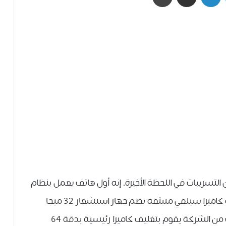
 التسريبات في اللحظة الأخيرة. إنه أول هاتف يعمل بنظام
أندرويد يحمل علامة موتورولا ويأتي مزودًا بوحدة كاميرا سيلفي منبثقة تضم جهاز استشعار 32 ميجا
بكسل. يعد Motorola One Hyper أيضًا أول هاتف من الشركة يقوم بتغليف كاميرا رئيسية بدقة 64