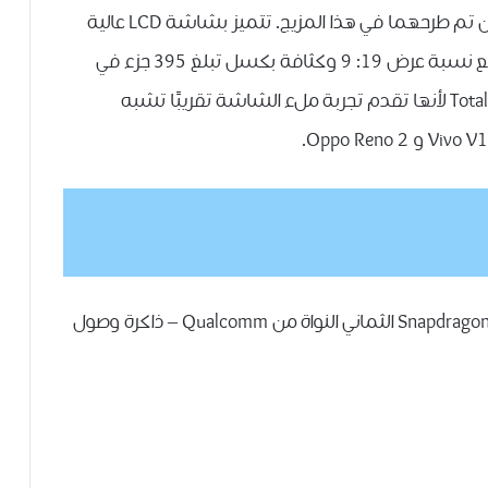
الداخلية مثل Moto Actions و Moto Display اللذين تم طرحهما في هذا المزيج. تتميز بشاشة LCD عالية
الدقة بحجم 6.5 بوصة (1080 × 2340 بكسل) مع نسبة عرض 19: 9 وكثافة بكسل تبلغ 395 جزء في
البوصة. تطلق موتورولا على هذا التصميم Total Vision لأنها تقدم تجربة ملء الشاشة تقريبًا تشبه
-يعمل Motorola One Hyper بواسطة Snapdragon 675 SoC الثماني النواة من Qualcomm – ذاكرة وصول