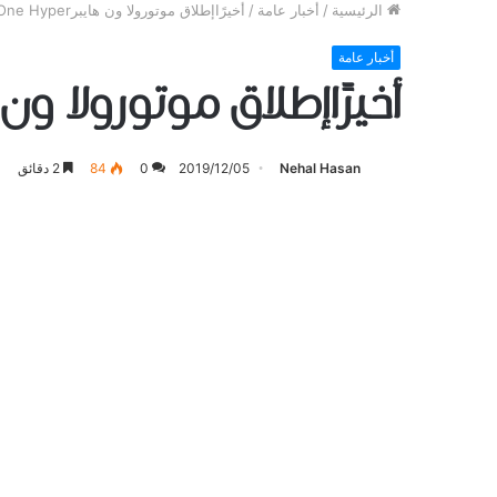
الرئيسية
/
أخبار عامة
/
أخيرًاإطلاق موتورولا ون هايبرMotorola One Hyper
أخبار عامة
أخيرًاإطلاق موتورولا ون هايبرOne Hyper
Nehal Hasan
2019/12/05
0
84
2 دقائق