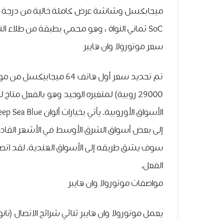
SoC ثماني النواة ، وهو محمي بطبقة من طلاء النانو p2i للحفاظ على تلف السائل في الخليج.
سعر موتورولا وان هايبر
29000 روبية) لمتغيره الوحيد وهو بالفعل متا
إلى بعض أسواق الشرق الأوسط في الأشهر القادمة ، 
سوف يشق طريقه إلى الأسواق الهندية. لقد اتصل
الفعل.
مواصفات موتورولا وان هايبر