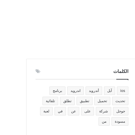
الكلمات
ios
آبل
أندرويد
اندرويد
برنامج
تحديث
تحميل
تطبيق
تطلق
تلقائية
جوجل
شركة
على
عن
في
لعبة
مسودة
من