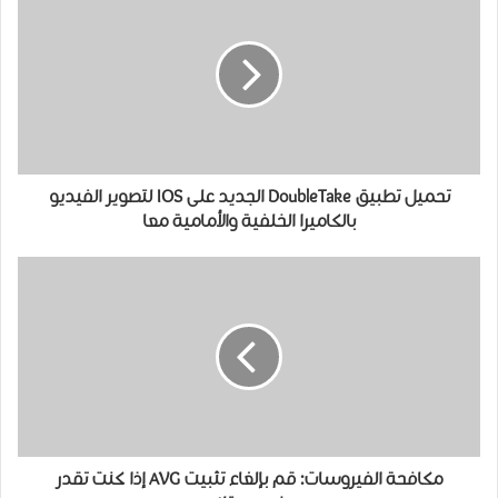
تحميل تطبيق DoubleTake الجديد على IOS ﻟﺘﺼﻮﻳﺮ ﺍﻟﻔﻴﺪﻳﻮ
ﺑﺎﻟﻜﺎﻣﻴﺮﺍ ﺍﻟﺨﻠﻔﻴﺔ ﻭﺍﻷﻣﺎﻣﻴﺔ ﻣﻌﺎ
مكافحة الفيروسات: قم بإلغاء تثبيت AVG إذا كنت تقدر