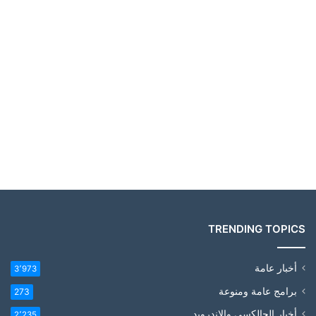
TRENDING TOPICS
أخبار عامة
3٬973
برامج عامة ومنوعة
273
أخبار الجالكسي والاندرويد
2٬235