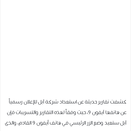
ﻛﺸﻔﺖ تقارير ﺣﺪﻳﺜﺔ عن استعداد شركة آبل ﻟﻺﻋﻼﻥ رسمياً
ﻋﻦ ﻫﺎتفها آﻳﻔﻮﻥ 9، حيث وفقاً لهذه التقارير والتسريبات فإن
آبل ستعيد ﻭﺿﻊ ﺍﻟﺰﺭ ﺍﻟﺮﺋﻴﺴﻲ ﻓﻲ ﻫﺎﺗﻒ ﺃﻳﻔﻮﻥ 9 ﺍﻟﻘﺎﺩﻡ، ﻭﺍﻟﺬﻯ