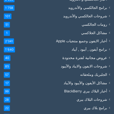
برامج الجالكسي والأندرويد
1٬758
شروحات الجالكسي والأندرويد
101
رومات الجالكسي
51
مشاكل الجلاكسي
1
أخبار الايفون وجميع منتجيات Apple
2٬041
برامج آيفون , آيبود , آيباد
1٬640
عروض مجانية لفترة محدودة
40
شروحات الايفون والايباد والآيبود
85
الجلبريك وملحقاته
57
مشاكل الأيفون والأيبود والآيباد
17
أخبار البلاك بيري BlackBerry
99
شروحات البلاك بيري
28
برامج بلاك بيري
22