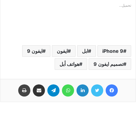
تحميل...
iPhone 9
ابل
ايفون
ﺍﻳﻔﻮﻥ 9
تصميم ايفون 9
ﻫﻮﺍﺗﻒ ﺃﺑﻞ
فيسبوك
تويتر
لينكدإن
واتساب
تيلقرام
مشاركة عبر البريد
طباعة