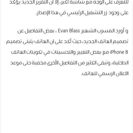
ﻟﻠﺘﻌﺮﻑ ﻋﻠﻰ ﺍﻟﻮﺟﻪ ﻣﻊ ﺷﺎﺷﺔ ﺃﻛﺒﺮ، ﺇﻻ ﺃﻥ ﺍﻟﺘﻘﺮﻳﺮ ﺍﻟﺠﺪﻳﺪ ﻳﺆﻛﺪ
ﻋﻠﻰ ﻭﺟﻮﺩ ﺯﺭ ﺍﻟﺘﺸﻐﻴﻞ ﺍﻟﺮﺋﻴﺴﻲ ﻓﻲ ﻫﺬﺍ ﺍﻹﺻﺪﺍﺭ.
و أورد المسرب ﺍﻟﺸﻬﻴﺮ Evan Blass ، بعض التفاصيل عن
تصميم الهاتف الجديد، حيث ﺃﻛﺪ ﻋﻠﻰ ان الهاتف ﻳﺘﺒﻨﻰ ﺗﺼﻤﻴﻢ
iPhone 8 ﻣﻊ ﺑﻌﺾ ﺍﻟﺘﻐﻴﻴﺮ ﻭﺍﻟﺘﺤﺴﻴﻨﺎﺕ ﻓﻲ ﺗﻜﻮﻳﻨﺎﺕ ﺍﻟﻬﺎﺗﻒ
ﺍﻟﺪﺍﺧﻠﻴﺔ، وتبقى الكثير من التفاصيل الأخرى مخفية حتى موعد
الاعلان الرسمي للهاتف.