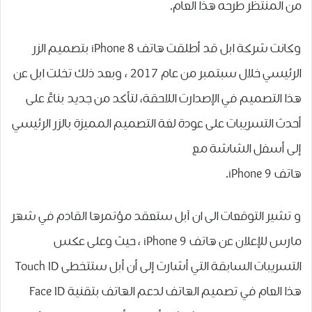
ﻣﻦ ﺍﻟﻤﻨﺘﻈﺮ ﻃﺮﺣﻪ ﻫﺬﺍ ﺍﻟﻌﺎﻡ.
وكانت ﺷﺮﻛﺔ ﺍﺑﻞ قد أطلقت ﻫﺎﺗﻒ iPhone 8 ﺑﺘﺼﻤﻴﻢ ﺍﻟﺰﺭ
ﺍﻟﺮﺋﻴﺴﻲ ﺧﻼﻝ ﺳﺒﺘﻤﺒﺮ ﻣﻦ ﻋﺎﻡ 2017 ، وبعد ذلك ﺗﺨﻠﺖ ﺍﺑﻞ ﻋﻦ
ﻫﺬﺍ ﺍﻟﺘﺼﻤﻴﻢ ﻓﻲ ﺍﻹﺻﺪﺍﺭﺕ ﺍﻟﻼﺣﻘﺔ، لتأكد من جديد بناءً على
ﺃﺣﺪﺙ ﺍﻟﺘﺴﺮﻳﺒﺎﺕ ﻋﻠﻰ ﻋﻮﺩﺓ ﻟﻐﺔ ﺍﻟﺘﺼﻤﻴﻢ ﺍﻟﻤﻤﻴﺰﺓ ﺑﺎﻟﺰﺭ ﺍﻟﺮﺋﻴﺴﻲ
ﺇﻟﻰ ﺃﺳﻔﻞ ﺍﻟﺸﺎﺷﺔ ﻣﻊ
ﻫﺎﺗﻒ iPhone 9.
و تشير التوقعات الى ان آبل ﺳﺘﻌﻘﺪ ﻣﺆﺗﻤﺮﻫﺎ ﺍﻟﻘﺎﺩﻡ ﻓﻲ ﺷﻬﺮ
ﻣﺎﺭﺱ ﻟﻺﻋﻼﻥ ﻋﻦ ﻫﺎﺗﻒ iPhone 9 ، حيث وعلى ﻋﻜﺲ
ﺍﻟﺘﺴﺮﻳﺒﺎﺕ ﺍﻟﺴﺎﺑﻘﺔ ﺍﻟﺘﻲ ﺃﺷﺎﺭﺕ ﺇﻟﻰ ﺃﻥ ﺃﺑﻞ ﺳﺘﺘﺨﻄﻰ Touch ID
ﻫﺬﺍ ﺍﻟﻌﺎﻡ ﻓﻲ ﺗﺼﻤﻴﻢ ﺍﻟﻬﺎﺗﻒ ﻟﺪﻋﻢ ﺍﻟﻬﺎﺗﻒ ﺑﺘﻘﻨﻴﺔ Face ID