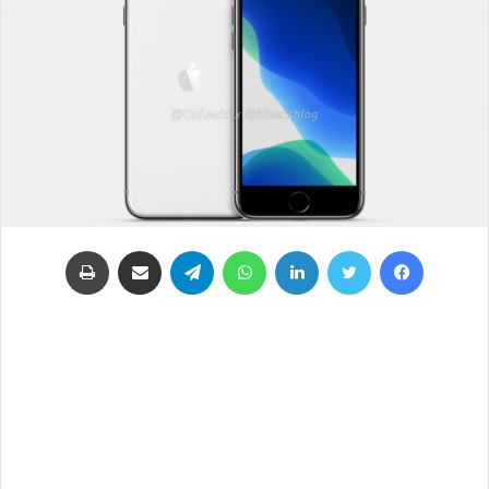
فيسبوك
تويتر
لينكدإن
واتساب
تيلقرام
مشاركة عبر البريد
طباعة