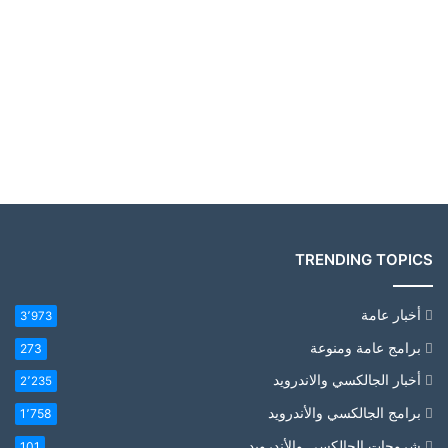
TRENDING TOPICS
أخبار عامة
3٬973
برامج عامة ومنوعة
273
أخبار الجالكسي والاندرويد
2٬235
برامج الجالكسي والأندرويد
1٬758
شروحات الجالكسي والأندرويد
101