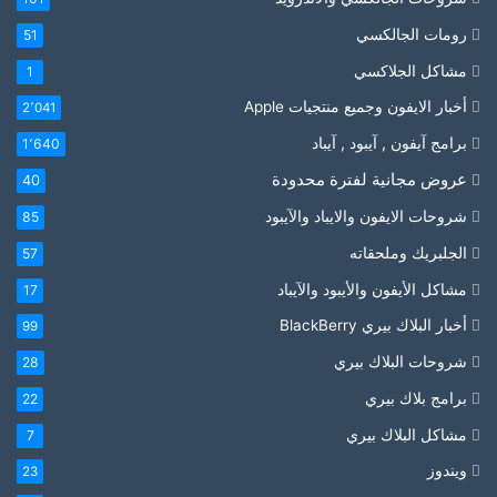
رومات الجالكسي
51
مشاكل الجلاكسي
1
أخبار الايفون وجميع منتجيات Apple
2٬041
برامج آيفون , آيبود , آيباد
1٬640
عروض مجانية لفترة محدودة
40
شروحات الايفون والايباد والآيبود
85
الجلبريك وملحقاته
57
مشاكل الأيفون والأيبود والآيباد
17
أخبار البلاك بيري BlackBerry
99
شروحات البلاك بيري
28
برامج بلاك بيري
22
مشاكل البلاك بيري
7
ويندوز
23