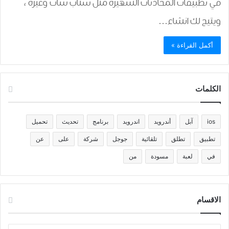
في تطبيقات المحادثات الشهيرة مثل سناب شات وغيره ،
ويتيح لك انشاء…
أكمل القراءة »
الكلمات
ios
آبل
أندرويد
اندرويد
برنامج
تحديث
تحميل
تطبيق
تطلق
تلقائية
جوجل
شركة
على
عن
في
لعبة
مسودة
من
الاقسام
الاقسام