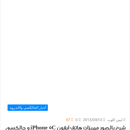
أخبار الجالكسي والاندرويد
ايمن كلوب
2013/09/13
0
67
شرح بالصور مميزات هاتف ايفون iPhone 5C و جالكسي