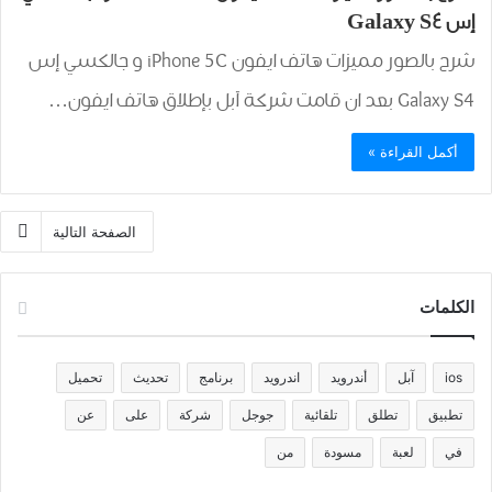
إس Galaxy S4
شرح بالصور مميزات هاتف ايفون iPhone 5C و جالكسي إس
Galaxy S4 بعد ان قامت شركة آبل بإطلاق هاتف ايفون…
أكمل القراءة »
الصفحة التالية
الكلمات
ios
آبل
أندرويد
اندرويد
برنامج
تحديث
تحميل
تطبيق
تطلق
تلقائية
جوجل
شركة
على
عن
في
لعبة
مسودة
من