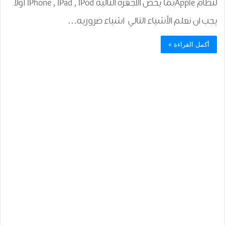
لنظام Appleبما يخص الأجهزة التالية IPhone , IPad , IPod أولاً
يجب ان نعلم الأشياء التالي اشياء ضروريه…
أكمل القراءة »