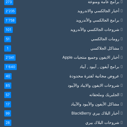
برامج عامة ومنوعة
273
أخبار الجالكسي والاندرويد
2٬235
برامج الجالكسي والأندرويد
1٬758
شروحات الجالكسي والأندرويد
101
رومات الجالكسي
51
مشاكل الجلاكسي
1
أخبار الايفون وجميع منتجيات Apple
2٬041
برامج آيفون , آيبود , آيباد
1٬640
عروض مجانية لفترة محدودة
40
شروحات الايفون والايباد والآيبود
85
الجلبريك وملحقاته
57
مشاكل الأيفون والأيبود والآيباد
17
أخبار البلاك بيري BlackBerry
99
شروحات البلاك بيري
28