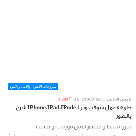
شروحات الايفون والايباد والآيبود
محمد الحذيفي
2014/01/28
0
1٬283
طريقة عمل سوفت وير لـ IPhone،IPad،IPode شرح
بالصور
شرح بسيط و مختصر لعمل فورمات او تحديث