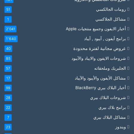
رومات الجالكسي
51
مشاكل الجلاكسي
1
أخبار الايفون وجميع منتجيات Apple
2٬041
برامج آيفون , آيبود , آيباد
1٬640
عروض مجانية لفترة محدودة
40
شروحات الايفون والايباد والآيبود
85
الجلبريك وملحقاته
57
مشاكل الأيفون والأيبود والآيباد
17
أخبار البلاك بيري BlackBerry
99
شروحات البلاك بيري
28
برامج بلاك بيري
22
مشاكل البلاك بيري
7
ويندوز
23