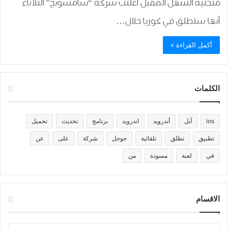
منحنية الشهل المقبل أعلنت شركة “سامسونج” الثلاثاء
أنها ستطلق في كوريا خلال…
أكمل القراءة »
الكلمات
ios
آبل
أندرويد
اندرويد
برنامج
تحديث
تحميل
تطبيق
تطلق
تلقائية
جوجل
شركة
على
عن
في
لعبة
مسودة
من
الاقسام
الاقسام