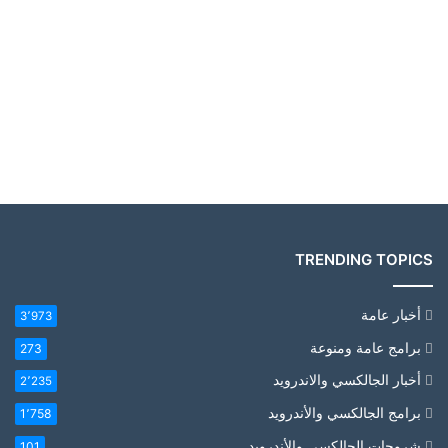
TRENDING TOPICS
أخبار عامة
3٬973
برامج عامة ومنوعة
273
أخبار الجالكسي والاندرويد
2٬235
برامج الجالكسي والأندرويد
1٬758
شروحات الجالكسي والأندرويد
101